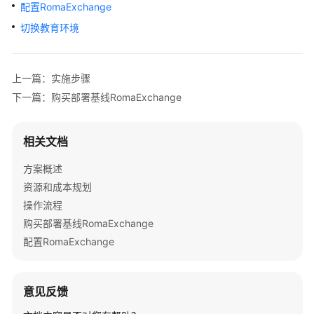
云
配置RomaExchange
平
切换教育环境
台
解
决
上一篇：实施步骤
方
下一篇：购买部署基线RomaExchange
案
方
相关文档
案
概
方案概述
述
资源和成本规划
操作流程
资
购买部署基线RomaExchange
源
和
配置RomaExchange
成
本
规
意见反馈
划