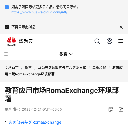
如需了解国际站更多云产品，请访问国际站。
https://www.huaweicloud.com/intl/
不再显示此消息
教育
文档首页
/
教育
/
华为云区域教育云平台解决方案
/
实施步骤
/
教育应
用市场RomaExchange环境部署
华
教育应用市场RomaExchange环境部
为
署
云
区
更新时间：
2023-12-21 GMT+08:00
域
教
购买部署基线RomaExchange
育