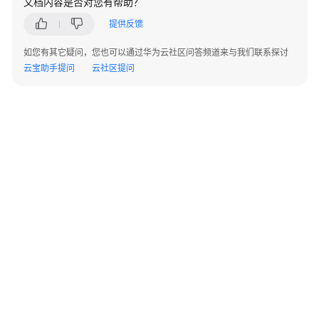
文档内容是否对您有帮助？
操
提供反馈
作
流
如您有其它疑问，您也可以通过华为云社区问答频道来与我们联系探讨
程
云宝助手提问
云社区提问
实
施
步
骤
教
育
应
用
市
场
RomaExchange
©2026 Huaweicloud.com 版权所有
黔ICP备20004760号-14
苏B2-20130048号
环
A2.B1.B2-20070312
增值电信业务经营许可证：B1.B2-20200593 | 代理域名注册服务机构：新网、西数
境
电子营业执照
贵公网安备 52990002000093号