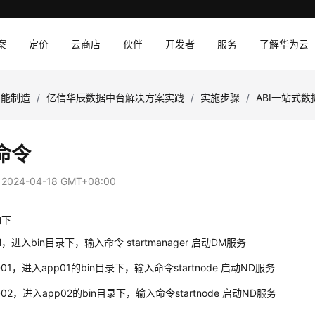
案
定价
云商店
伙伴
开发者
服务
了解华为云
智能制造
/
亿信华辰数据中台解决方案实践
/
实施步骤
/
ABI一站式
命令
：
2024-04-18 GMT+08:00
如下
，进入bin目录下，输入命令 startmanager 启动DM服务
01，进入app01的bin目录下，输入命令startnode 启动ND服务
02，进入app02的bin目录下，输入命令startnode 启动ND服务