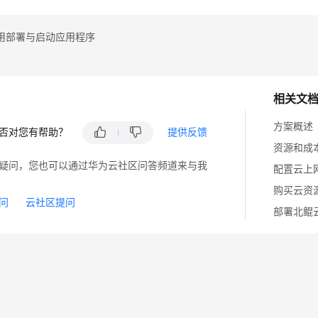
用部署与启动应用程序
相关文
方案概述
否对您有帮助？
提供反馈
资源和成
疑问，您也可以通过华为云社区问答频道来与我
配置云上
购买云资
问
云社区提问
部署北鲲