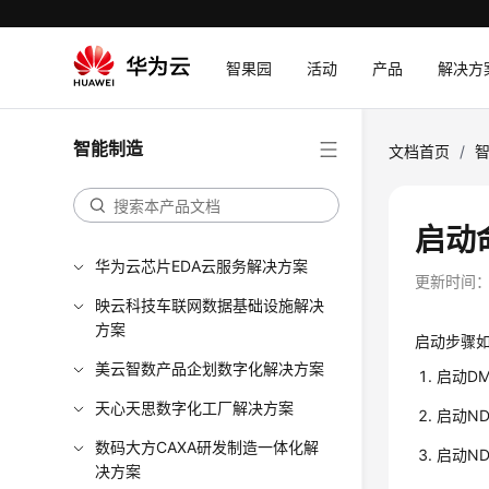
智果园
活动
产品
解决方
智能制造
文档首页
/
启动
华为云芯片EDA云服务解决方案
更新时间
映云科技车联网数据基础设施解决
方案
启动步骤
美云智数产品企划数字化解决方案
启动DM
天心天思数字化工厂解决方案
启动ND
数码大方CAXA研发制造一体化解
启动ND
决方案