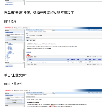
Weblogic
单
机
再单击“安装”按钮，选择要部署的WEB应用程序
双
图15
选择
节
点
集
群
部
署
Weblogic
双
机
单击“上载文件”
集
群
图16
上载文件
部
署
向