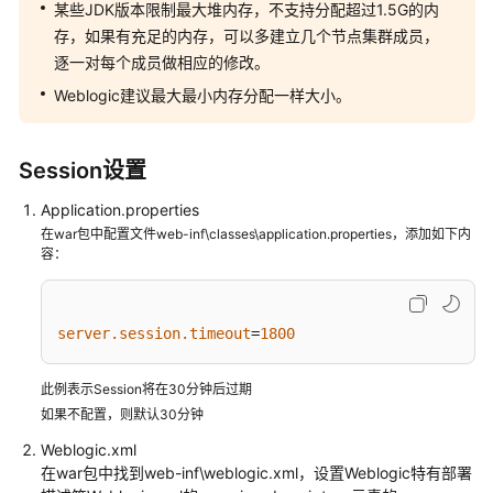
科
某些JDK版本限制最大堆内存，不支持分配超过1.5G的内
技
存，如果有充足的内存，可以多建立几个节点集群成员，
制
逐一对每个成员做相应的修改。
造
Weblogic建议最大最小内存分配一样大小。
运
营
管
Session设置
理
MOM
Application.properties
解
在war包中配置文件web-inf\classes\application.properties，添加如下内
决
容：
方
案
实
server.session.timeout
=
1800
践
此例表示Session将在30分钟后过期
华
如果不配置，则默认30分钟
天
软
Weblogic.xml
件
在war包中找到web-inf\weblogic.xml，设置Weblogic特有部署
3D+IM