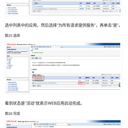
产
品
集
选中列表中的应用，然后选择“为所有请求提供服务”，再单击“是”。
群
部
图25
选择
署
（redis
哨
兵
部
署）
系
统
诊
看到状态是“活动”就表示WEB应用启动完成。
断
图26
完成
疑
难