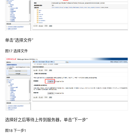
计
算
机
分
配
服
单击“选择文件”
务
器、
图17
选择文件
检
查
配
置
概
要
创
建
Weblogic
选择好之后等待上传到服务器，单击“下一步”
域、
集
图18
下一步1
群