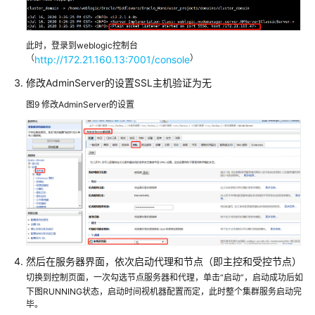
资
源
此时，登录到weblogic控制台
和
（
）
http://172.21.160.13:7001/console
成
修改AdminServer的设置SSL主机验证为无
本
规
图9
修改AdminServer的设置
划
实
施
步
骤
EsMDM
主
然后在服务器界面，依次启动代理和节点（即主控和受控节点）
数
据
切换到控制页面，一次勾选节点服务器和代理，单击“启动”，启动成功后如
下图RUNNING状态，启动时间视机器配置而定，此时整个集群服务启动完
管
毕。
理