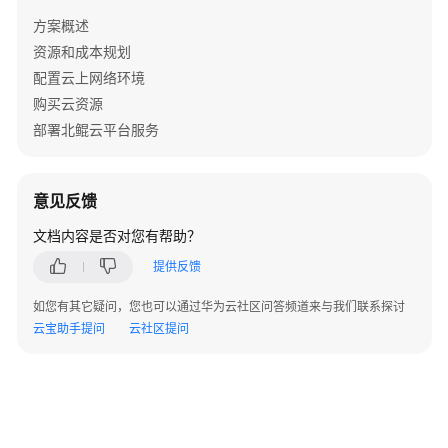
数
方案概述
字
资源和成本规划
化
配置云上网络环境
解
决
购买云资源
方
部署北鲲云平台服务
案
实
践
意见反馈
文档内容是否对您有帮助？
黑
湖
提供反馈
智
造
如您有其它疑问，您也可以通过华为云社区问答频道来与我们联系探讨
云
云宝助手提问
云社区提问
端
制
造
协
同