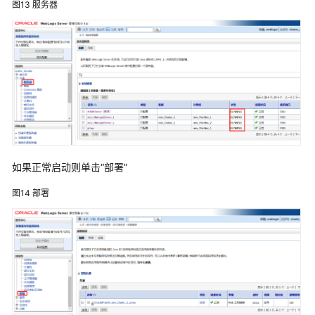
图13
服务器
署
ABI
Weblogic
中
部
署
ABI
在
Weblogic
如果正常启动则单击“部署”
中
创
图14
部署
建
Domain
部
署
ABI