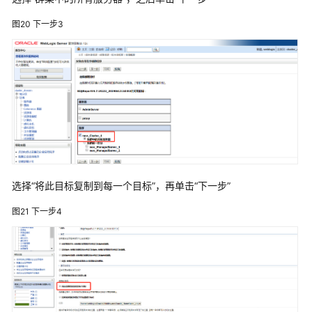
金
图20
下一步3
蝶
AAS
V9.0
中
部
署
ABI
中
创
InforSuite
选择“将此目标复制到每一个目标”，再单击“下一步”
V10
图21
下一步4
中
部
署
ABI
Tongweb
V6.1