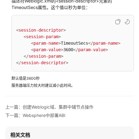
描述符Weblogic.xml的<session-descriptor>元素的
智
TimeoutSecs属性。这个值以秒为单位：
能
制
造
<
session-descriptor
>
解
<
session-param
>
决
<
param-name
>
TimeoutSecs
</
param-name
>
方
<
param-value
>
3600
</
param-value
>
案
</
session-param
>
实
</
session-descriptor
>
践
默认值是3600秒
金
服务器端压力较大时建议减小此时间。
蝶
云
星
上一篇：创建Weblogic域、集群中辅节点操作
空
下一篇：Websphere中部署ABI
机
械
装
相关文档
备