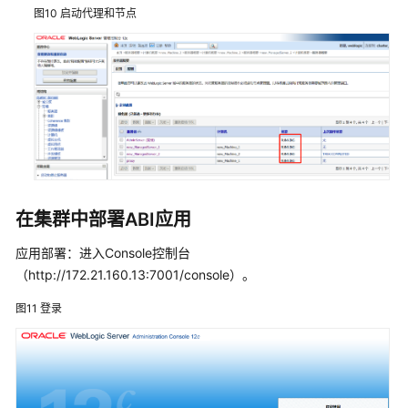
平
图10
启动代理和节点
台
睿
治
数
据
治
理
平
台
在集群中部署ABI应用
应用部署：进入Console控制台
ABI
（http://172.21.160.13:7001/console）。
一
站
图11
登录
式
数
据
分
析