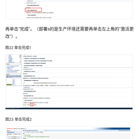
中
部
署
ABI
再单击“完成”。（部署s的是生产环境还需要再单击左上角的“激活更
改”）。
华
宇
图22
单击完成1
tas2.8.5
中
部
署
ABI
Docker
上
部
署
图23
单击完成2
ABI
K8S