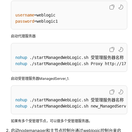
映
username
云
password
=weblogic1
科
技
启动代理服务器
车
联
网
nohup
数
nohup
 ./startManagedWebLogic.sh Proxy http://172.
据
基
础
启动受管理服务器ManagedServer_1.
设
施
解
nohup
决
nohup
 ./startManagedWebLogic.sh new_ManagedServer
方
案
如果有多个受管理节点，可以做多个受管理服务器。
美
启动nodemanager和主节点控制台通过weblogic控制台来启