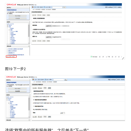
中
辅
节
点
操
作
启
动
集
图19
下一步2
群
服
务
Websphere
中
部
署
ABI
选择“群集中的所有服务器”，之后单击“下一步”