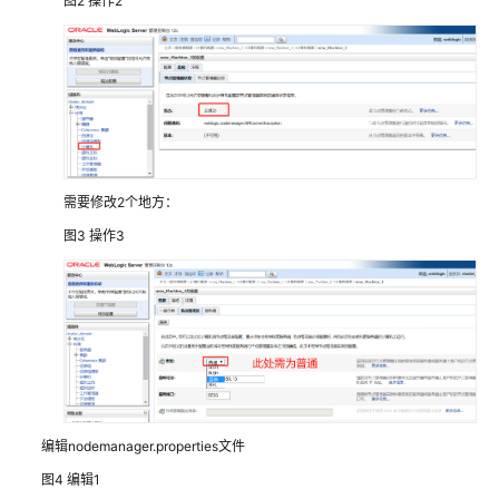
图2
操作2
字
化
工
厂
解
决
方
案
需要修改2个地方：
数
图3
操作3
码
大
方
CAXA
研
发
制
造
编辑nodemanager.properties文件
一
体
图4
编辑1