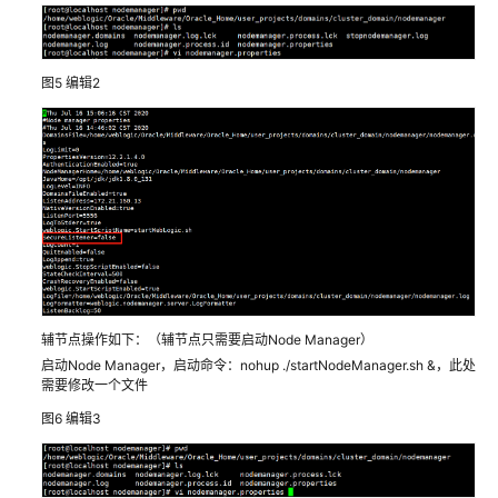
化
解
决
方
图5
编辑2
案
用
友
装
备
制
造
企
业
辅节点操作如下：（辅节点只需要启动Node Manager）
数
启动Node Manager，启动命令：nohup ./startNodeManager.sh &，此处
字
需要修改一个文件
化
图6
编辑3
解
决
方
案