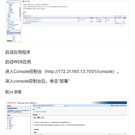
上
部
署
ABI
初
始
化
启动应用程序
ABI
启动WEB应用
产
进入Console控制台（http://172.21.160.13:7001/console）。
品
进入console控制台后，单击“部署”
集
群
图24
部署
部
署
（单
redis
部
署）