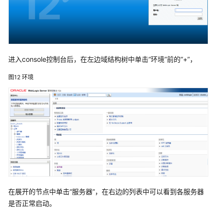
平
台
安
装
环
进入console控制台后，在左边域结构树中单击“环境”前的“+”，
境
图12
环境
导
出
截
图
功
能
要
求
TOMCAT
在展开的节点中单击“服务器”，在右边的列表中可以看到各服务器
中
是否正常启动。
部