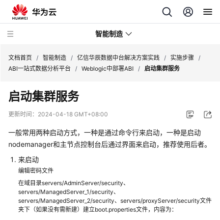
智能制造
文档首页
/
智能制造
/
亿信华辰数据中台解决方案实践
/
实施步骤
/
ABI一站式数据分析平台
/
Weblogic中部署ABI
/
启动集群服务
华
启动集群服务
为
云
更新时间：
2024-04-18 GMT+08:00
芯
片
一般常用两种启动方式，一种是通过命令行来启动，一种是启动
EDA
nodemanager和主节点控制台后通过界面来启动，推荐使用后者。
云
来启动
服
编辑密码文件
务
在域目录servers/AdminServer/security、
解
servers/ManagedServer_1/security、
决
servers/ManagedServer_2/security、servers/proxyServer/security文件
方
夹下（如果没有需新建）建立boot.properties文件，内容为：
案