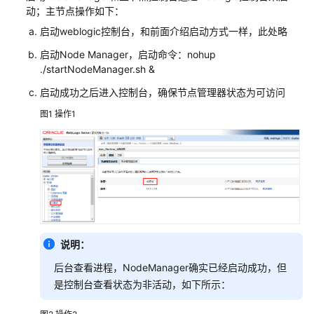
云
动；主节点操作如下：
智
启动weblogic控制台，和前面介绍启动方式一样，此处略
数
启动Node Manager，启动命令：nohup
产
./startNodeManager.sh &
品
企
启动成功之后进入控制台，确保节点管理器状态为可访问
划
图1
操作1
数
字
化
解
决
方
案
天
说明：
心
后台查看进程，NodeManager确实已经启动成功，但
天
是控制台查看状态为非活动，如下所示：
思
数