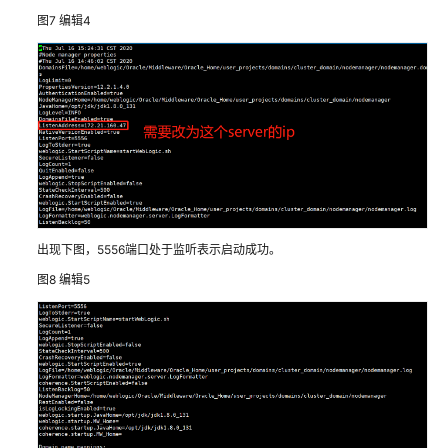
图7
编辑4
亿
信
华
辰
数
据
中
台
解
决
出现下图，5556端口处于监听表示启动成功。
方
图8
编辑5
案
实
践
方
案
概
述