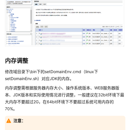
问
题
处
理
方
案
附
录
内存调整
附
修改域目录下\bin下的setDomainEnv.cmd（linux下
录
setDomainEnv.sh）对应JDK的内存。
修
内存调整需根据服务器内存大小、操作系统版本、WEB服务器版
订
本、JDK版本和实际使用情况进行调整，一般建议在32bit环境下最
记
大内存不要超过2G，在64bit环境下不要超过系统可用内存的
录
70%。
万
注意：
腾