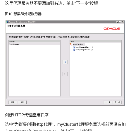
Domain
这里代理服务器不要添加到右边，单击“下一步”按钮
图10
想集群分配服务器
部
署
数
据
治
理
平
台
Weblogic
集
群
部
署
Tongweb6.1
创建HTTP代理应用程序
上
选中“为群集创建Http代理”，myCluster代理服务器选择前面没有加
部