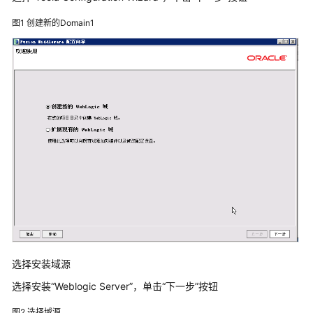
解
决
图1
创建新的Domain1
方
案
美
云
智
数
产
品
企
划
数
字
化
解
决
选择安装域源
方
选择安装“Weblogic Server”，单击“下一步”按钮
案
图2
选择域源