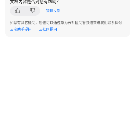
文档内容是否对您有帮助？
方
提供反馈
案
如您有其它疑问，您也可以通过华为云社区问答频道来与我们联系探讨
悠
云宝助手提问
云社区提问
桦
林
智
能
供
应
链
计
划
与
排
程
解
决
©2026 Huaweicloud.com 版权所有
黔ICP备20004760号-14
苏B2-20130048号
A2.B1.B2-20070312
方
增值电信业务经营许可证：B1.B2-20200593 | 代理域名注册服务机构：新网、西数
案
电子营业执照
贵公网安备 52990002000093号