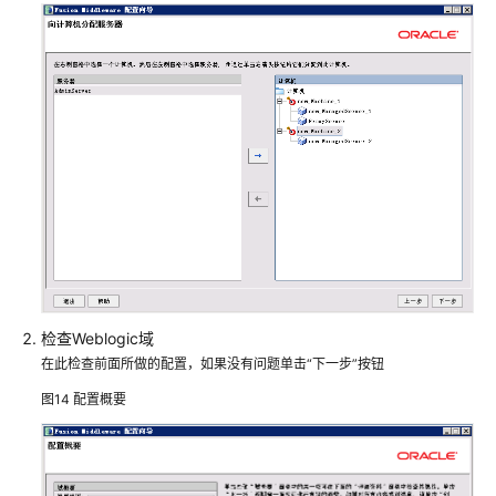
台
产
品
WAR
包
集
群
部
署
实
时
检查Weblogic域
处
理
在此检查前面所做的配置，如果没有问题单击“下一步”按钮
服
图14
配置概要
务
部
署