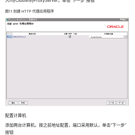
入myCluster的ProxyServer，单击“下一步”按钮
署
数
图11
创建 HTTP 代理应用程序
据
治
理
平
台
金
蝶
10
上
部
署
数
据
治
理
配置计算机
平
添加两台计算机，按之前地址配置，端口采用默认，单击“下一步”
台
按钮