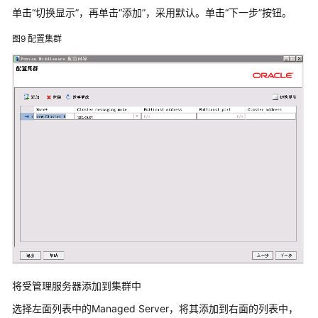
理
单击“切换显示”，再单击“添加”，采用默认。单击“下一步”按钮。
平
台
图9
配置集群
Weblogic
上
部
署
数
据
治
理
平
台
在
Weblogic
中
将受管理服务器添加到集群中
创
建
选择左面列表中的Managed Server，将其添加到右面的列表中，