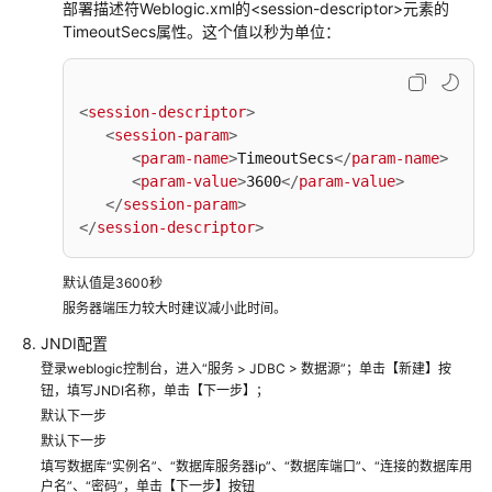
部署描述符Weblogic.xml的<session-descriptor>元素的
订
TimeoutSecs属性。这个值以秒为单位：
单
管
理
解
<
session-descriptor
>
决
<
session-param
>
方
<
param-name
>
TimeoutSecs
</
param-name
>
案
<
param-value
>
3600
</
param-value
>
</
session-param
>
</
session-descriptor
>
万
物
智
默认值是3600秒
联
服务器端压力较大时建议减小此时间。
智
JNDI配置
造
登录weblogic控制台，进入“服务 > JDBC > 数据源”；单击【新建】按
云
钮，填写JNDI名称，单击【下一步】；
解
默认下一步
决
默认下一步
方
填写数据库“实例名”、“数据库服务器ip”、“数据库端口”、“连接的数据库用
案
户名”、“密码”，单击【下一步】按钮