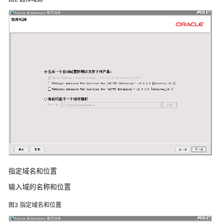
天
心
天
思
数
字
化
工
厂
解
决
方
案
数
指定域名和位置
码
大
输入域的名称和位置
方
图3
指定域名和位置
CAXA
研