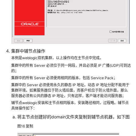
疑
难
问
题
处
理
集群中辅节点操作
方
案
本例是weblogic双机集群，以上操作均在主节点中完成。
及
集群中的所有 Server 必须位于同一网段，并且必须是 IP 广播(UDP)可到达
数
的；
据
集群中的所有 Server 必须使用相同的版本，包括 Service Pack；
库
集群中的 Server 必须使用永久的静态 IP 地址。动态 IP 地址分配不能用于
集群环境。如果服务器位于防火墙后面，而客户机位于防火墙外面，那么
权
服务器必须有公共的静态 IP 地址，只有这样，客户端才能访问服务器；
限
辅节点weblogic安装和主节点相同版本，安装路径相同，过程略。辅节点
分
具体操作如下：
配
将主节点创建好的domain文件夹复制到辅节点机器，如下图
ABI
图16
复制
一