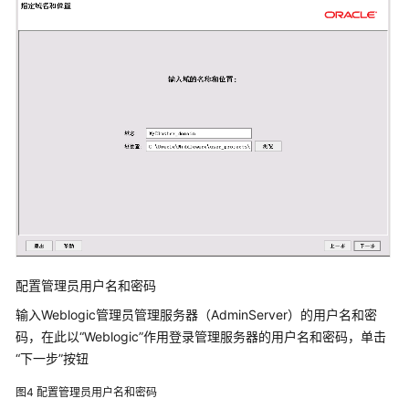
发
制
造
一
体
化
解
决
方
案
用
友
装
配置管理员用户名和密码
备
制
输入Weblogic管理员管理服务器（AdminServer）的用户名和密
造
码，在此以“Weblogic”作用登录管理服务器的用户名和密码，单击
企
“下一步”按钮
业
图4
配置管理员用户名和密码
数