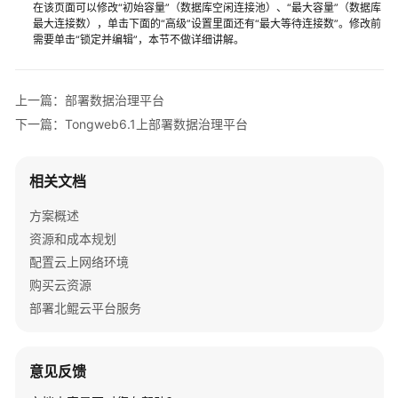
在该页面可以修改“初始容量”（数据库空闲连接池）、“最大容量”（数据库
鑫
最大连接数），单击下面的“高级”设置里面还有“最大等待连接数”。修改前
MOM
需要单击“锁定并编辑”，本节不做详细讲解。
制
造
运
上一篇：部署数据治理平台
营
下一篇：Tongweb6.1上部署数据治理平台
管
理
系
相关文档
统
解
方案概述
决
资源和成本规划
方
配置云上网络环境
案
购买云资源
部署北鲲云平台服务
汇
智
MOM
意见反馈
解
决