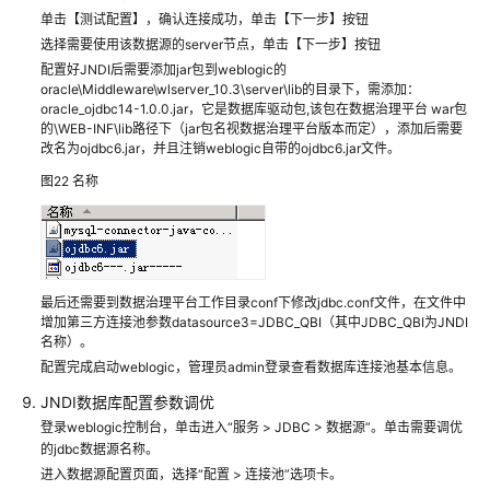
单击【测试配置】，确认连接成功，单击【下一步】按钮
华
选择需要使用该数据源的server节点，单击【下一步】按钮
为
配置好JNDI后需要添加jar包到weblogic的
云
oracle\Middleware\wlserver_10.3\server\lib的目录下，需添加：
区
oracle_ojdbc14-1.0.0.jar，它是数据库驱动包,该包在数据治理平台 war包
域
的\WEB-INF\lib路径下（jar包名视数据治理平台版本而定），添加后需要
改名为ojdbc6.jar，并且注销weblogic自带的ojdbc6.jar文件。
工
业
图22
名称
互
联
网
公
共
最后还需要到数据治理平台工作目录conf下修改jdbc.conf文件，在文件中
技
增加第三方连接池参数datasource3=JDBC_QBI（其中JDBC_QBI为JNDI
术
名称）。
服
配置完成启动weblogic，管理员admin登录查看数据库连接池基本信息。
务
JNDI数据库配置参数调优
平
登录weblogic控制台，单击进入“服务 > JDBC > 数据源”。单击需要调优
台
的jdbc数据源名称。
进入数据源配置页面，选择“配置 > 连接池”选项卡。
汉