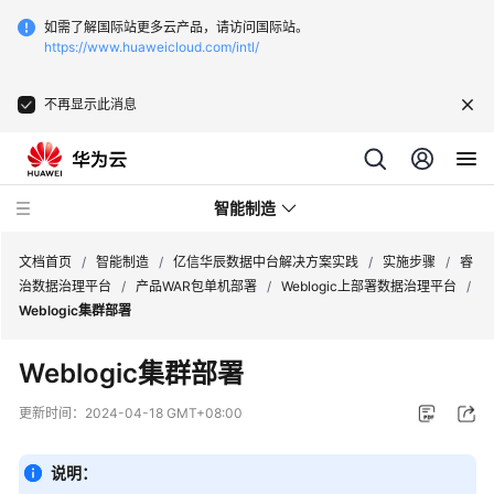
如需了解国际站更多云产品，请访问国际站。
https://www.huaweicloud.com/intl/
不再显示此消息
智能制造
文档首页
/
智能制造
/
亿信华辰数据中台解决方案实践
/
实施步骤
/
睿
治数据治理平台
/
产品WAR包单机部署
/
Weblogic上部署数据治理平台
/
Weblogic集群部署
华
为
Weblogic集群部署
云
芯
更新时间：
2024-04-18 GMT+08:00
片
EDA
说明：
云