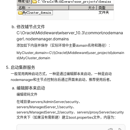
站
式
数
据
修改辅节点文件
分
C:\Oracle\Middleware\wlserver_10.3\common\nodemana
析
ger\ nodemanager.domains
平
添加如下内容并保存（实际环境中主要domain名称和路径）：
台
MyCluster_domain=C\:\\Oracle\\Middleware\\user_projects\\domain
s\\MyCluster_domain
附
录
启动集群服务
一般常用两种启动方式，一种是通过编辑脚本来启动，一种是启动
nodemanager和主节点控制台后通过界面来启动，推荐使用后者。
修
订
编辑脚本来启动
记
编辑密码文件
录
在域目录servers/AdminServer/security、
servers/ManagedServer_1/security、
万
servers/ManagedServer_2/security、servers/proxyServer/security
文件夹下（如果没有需新建）建立boot.properties文件，内容为：
腾
科