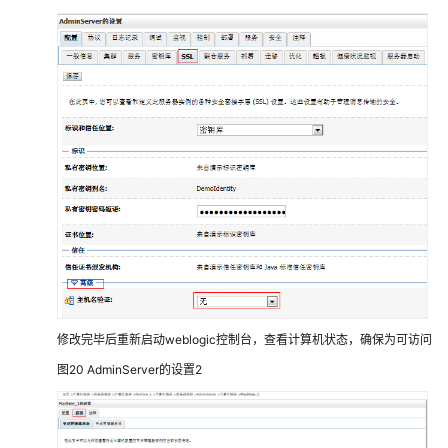
赛
瀚
德
工
业
云
生
产
协
同
解
决
方
案
中
修改完毕后重新启动weblogic控制台，查看计算机状态，确保为可访问
国
图20
AdminServer的设置2
汽
研
凯
瑞