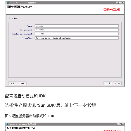
字
化
解
决
方
案
亿
信
华
辰
数
据
中
台
配置域启动模式和JDK
解
选择“生产模式”和“Sun SDK”后，单击“下一步”按钮
决
方
图5
配置服务器启动模式和 JDK
案
实