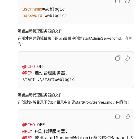
技
制
username
造
password
=Weblogic1
运
营
编辑启动管理服务器的文件
管
在刚才创建的域目录下的bin目录中创建startAdminServer.cmd，内容
理
为：
MOM
解
决
@ECHO
方
@REM
 启动管理服务器.

案
start .\startWeblogic
实
践
编辑启动代理服务器的文件
在创建的域目录下的bin目录中创建startProxyServer.cmd，内容为：
华
天
软
@ECHO
件
@REM
3D+IM
@REM
智