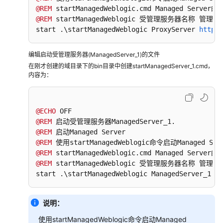
@REM
能
@REM
 startManagedWeblogic 受管理服务器名称 管理服务
制
start .\startManagedWeblogic ProxyServer 
http
:
/
造
解
决
编辑启动受管理服务器(ManagedServer_1)的文件
方
在刚才创建的域目录下的bin目录中创建startManagedServer_1.cmd，
内容为：
案
实
践
@ECHO
金
@REM
蝶
@REM
@REM
云
@REM
星
@REM
 startManagedWeblogic 受管理服务器名称 管理服务
空
start .\startManagedWeblogic ManagedServer_1 
ht
机
械
装
说明：
备
使用startManagedWeblogic命令启动Managed
数