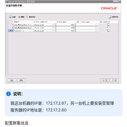
架
构
图
产
品
WAR
包
单
机
部
署
TOMCAT
上
说明：
部
我这台机器的IP是：172.17.2.67，另一台机上要安装受管理
署
服务器的IP地址是：172.17.2.60
数
据
配置群集信息
治