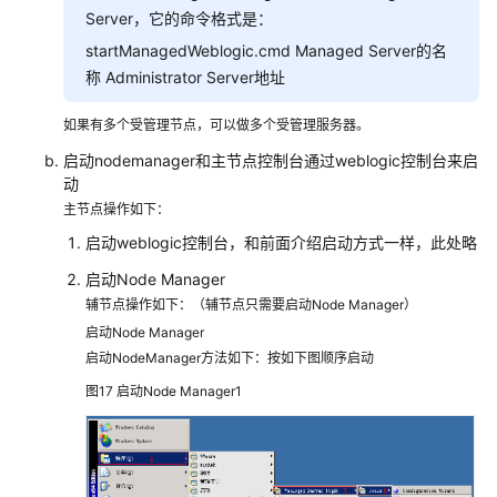
字
Server，它的命令格式是：
化
startManagedWeblogic.cmd Managed Server的名
解
称 Administrator Server地址
决
方
如果有多个受管理节点，可以做多个受管理服务器。
案
启动nodemanager和主节点控制台通过weblogic控制台来启
实
动
践
主节点操作如下：
黑
启动weblogic控制台，和前面介绍启动方式一样，此处略
湖
启动Node Manager
智
辅节点操作如下：（辅节点只需要启动Node Manager）
造
启动Node Manager
云
启动NodeManager方法如下：按如下图顺序启动
端
制
图17
启动Node Manager1
造
协
同
平