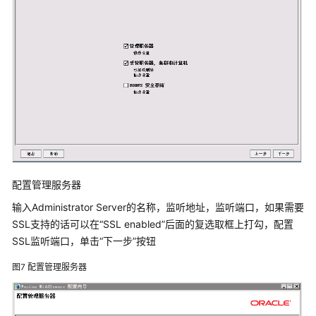
EsMDM
主
数
据
管
理
平
台
睿
治
数
配置管理服务器
据
治
输入Administrator Server的名称，监听地址，监听端口，如果需要
理
SSL支持的话可以在“SSL enabled”后面的复选取框上打勾，配置
平
SSL监听端口，单击“下一步”按钮
台
图7
配置管理服务器
安
装
环