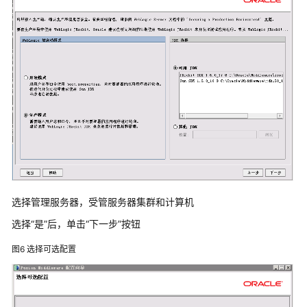
践
方
案
概
述
资
源
和
成
本
规
划
选择管理服务器，受管服务器集群和计算机
选择“是”后，单击“下一步”按钮
实
施
图6
选择可选配置
步
骤