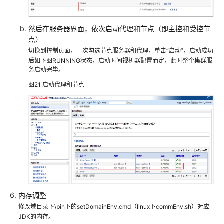
机
器
然后在服务器界面，依次启动代理和节点（即主控和受控节
人
点）
数
切换到控制页面，一次勾选节点服务器和代理，单击“启动”，启动成功
字
后如下图RUNNING状态，启动时间视机器配置而定，此时整个集群服
孪
务启动完毕。
生
图21
启动代理和节点
解
决
方
案
华
磊
迅
拓
MOMpro
内存调整
企
修改域目录下\bin下的setDomainEnv.cmd（linux下commEnv.sh）对应
业
JDK的内存。
智