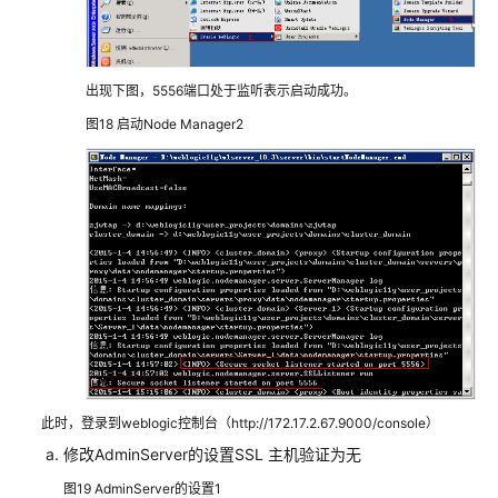
台
解
决
方
出现下图，5556端口处于监听表示启动成功。
案
图18
启动Node Manager2
依
柯
力
新
能
源
汽
车
MOM
解
决
此时，登录到weblogic控制台（http://172.17.2.67.9000/console）
方
案
修改AdminServer的设置SSL 主机验证为无
图19
AdminServer的设置1