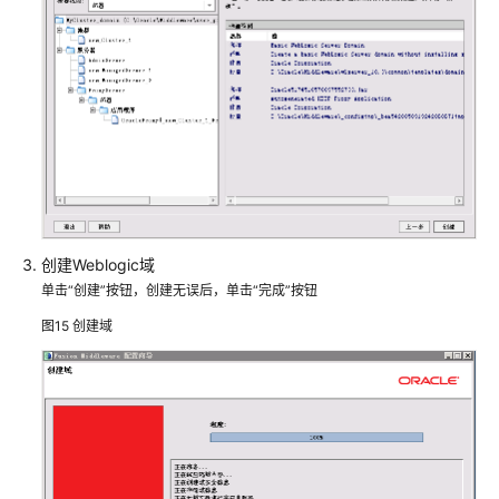
边
缘
采
集
节
点
部
署
初
始
创建Weblogic域
化
单击“创建”按钮，创建无误后，单击“完成”按钮
服
图15
创建域
务
器
系
统
诊
断