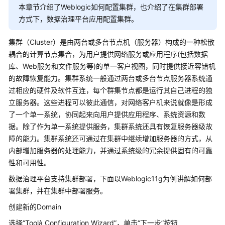
服
本章节介绍了Weblogic如何配置集群，也介绍了在集群部署
务
方式下，数据治理平台应用配置集群。
解
决
集群（Cluster）是由两台或多台节点机（服务器）构成的一种松散
方
耦合的计算节点集合，为用户提供网络服务或应用程序(包括数据
案
库、Web服务和文件服务等)的单一客户视图，同时提供接近容错机
的故障恢复能力。集群系统一般通过两台或多台节点服务器系统通
映
过相应的硬件及软件互连，每个群集节点都是运行其自己进程的独
云
立服务器。这些进程可以彼此通信，对网络客户机来说就像是形成
科
了一个单一系统，协同起来向用户提供应用程序、系统资源和数
技
车
据。除了作为单一系统提供服务，集群系统还具有恢复服务器级故
联
障的能力。集群系统还可通过在集群中继续增加服务器的方式，从
网
内部增加服务器的处理能力，并通过系统级的冗余提供固有的可靠
数
性和可用性。
据
数据治理平台支持集群部署，下面以Weblogic11g为例讲解如何部
基
署集群，并在集群中部署服务。
础
设
创建新的Domain
施
选择“Toolà Configuration Wizard”，单击“下一步”按钮