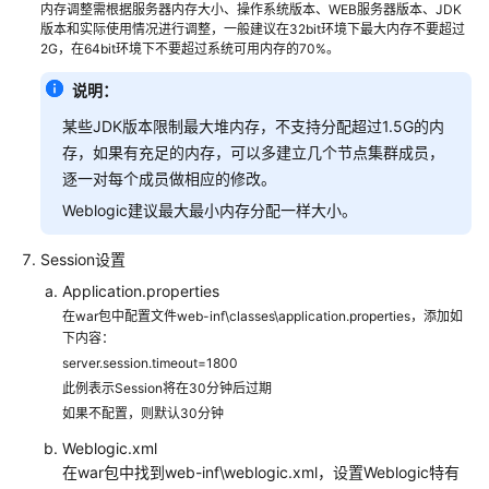
内存调整需根据服务器内存大小、操作系统版本、WEB服务器版本、JDK
造
版本和实际使用情况进行调整，一般建议在32bit环境下最大内存不要超过
运
2G，在64bit环境下不要超过系统可用内存的70%。
营
管
说明：
理
某些JDK版本限制最大堆内存，不支持分配超过1.5G的内
解
存，如果有充足的内存，可以多建立几个节点集群成员，
决
逐一对每个成员做相应的修改。
方
案
Weblogic建议最大最小内存分配一样大小。
链
Session设置
宇
Application.properties
技
在war包中配置文件web-inf\classes\application.properties，添加如
术
下内容：
制
server.session.timeout=1800
造
此例表示Session将在30分钟后过期
业
如果不配置，则默认30分钟
数
Weblogic.xml
字
在war包中找到web-inf\weblogic.xml，设置Weblogic特有
化