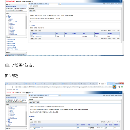
解
决
方
案
美
云
智
数
产
品
单击“部署”节点，
企
图3
部署
划
数
字
化
解
决
方
案