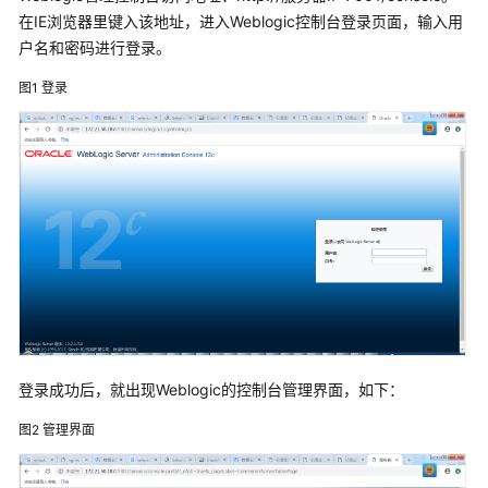
服
在IE浏览器里键入该地址，进入Weblogic控制台登录页面，输入用
务
户名和密码进行登录。
解
决
图1
登录
方
案
映
云
科
技
车
联
网
数
据
登录成功后，就出现Weblogic的控制台管理界面，如下：
基
础
图2
管理界面
设
施