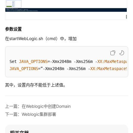
EsMDM
主
数
据
管
参数设置
理
在startWebLogic.sh（cmd）中，增加
平
台
安
Set 
JAVA_OPTIONS
=-Xmx2048m -Xms256m -
XX
:MaxMetaspace
装
JAVA_OPTIONS
=”-Xmx2048m -Xms256m -
XX
:MaxMetaspaceSiz
环
境
其中，设置内存不能低于上述值。
产
品
WAR
上一篇：在Weblogic中创建Domain
包
下一篇：Weblogic集群部署
单
机
部