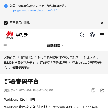
如需了解国际站更多云产品，请访问国际站。
https://www.huaweicloud.com/intl/
不再显示此消息
智能制造
文档首页
/
智能制造
/
亿信华辰数据中台解决方案实践
/
实施步骤
/
EsMDM主数据管理平台
/
产品WAR包单机部署
/
Weblogic上部署睿码平
台
/
部署睿码平台
华
为
部署睿码平台
云
芯
更新时间：
2024-04-18 GMT+08:00
片
EDA
Weblogic 12c上部署
云
Weblogic管理控制台访问地址：http://服务器IP:7001/console。