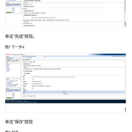
字
化
解
决
方
案
单击“完成”按钮。
图7
下一步4
亿
信
华
辰
数
据
中
台
解
决
方
案
单击“保存”按钮
实