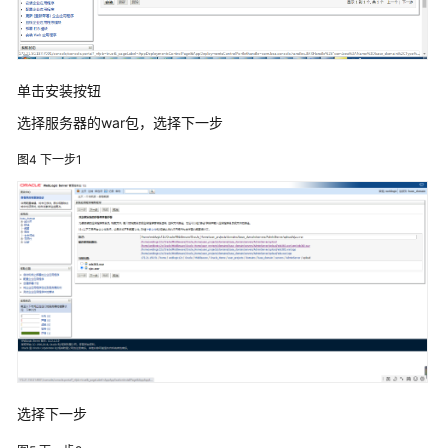
天
心
天
思
单击安装按钮
数
选择服务器的war包，选择下一步
字
化
图4
下一步1
工
厂
解
决
方
案
数
码
大
方
选择下一步
CAXA
研