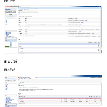
践
图8
保存
方
案
概
述
资
源
和
成
本
部署完成
规
划
图9
完成
实
施
步
骤