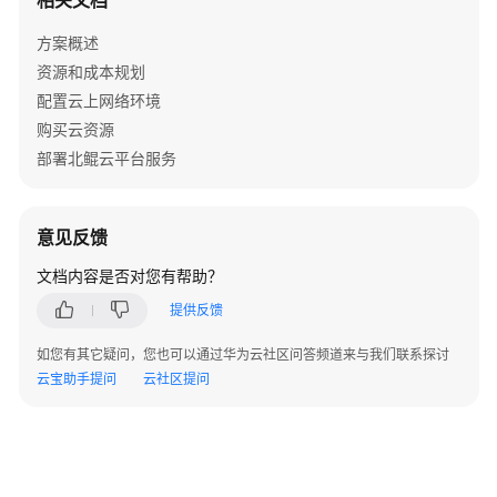
相关文档
署
方案概述
资源和成本规划
TOMCAT
上
配置云上网络环境
部
购买云资源
署
部署北鲲云平台服务
睿
码
平
意见反馈
台
文档内容是否对您有帮助？
Weblogic
提供反馈
上
部
如您有其它疑问，您也可以通过华为云社区问答频道来与我们联系探讨
署
云宝助手提问
云社区提问
睿
码
平
台