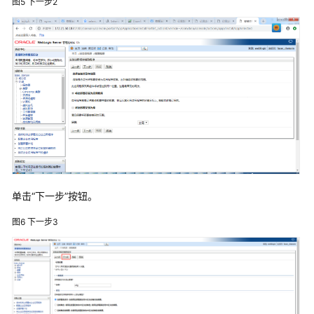
图5
下一步2
发
制
造
一
体
化
解
决
方
案
用
友
单击“下一步”按钮。
装
图6
下一步3
备
制
造
企
业
数