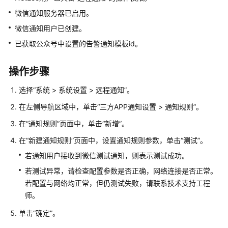
指
微信通知服务器已启用。
南
微信通知用户已创建。
用
已获取公众号中设置的告警通知模板id。
户
指
操作步骤
南
选择
“
系统
>
系统设置
>
远程通知
”
。
登
在左侧导航区域中，单击
“
三方APP通知设置
>
通知规则
”
。
录
与
在
“通知规则”
页面中，单击
“新增”
。
退
在
“新建通知规则”
页面中，设置通知规则参数，单击
“测试”
。
出
NetEco
若通知用户接收到微信测试通知，则表示测试成功。
若测试异常，请检查配置参数是否正确，网络连接是否正常。
配
若配置与网络均正常，但仍测试失败，请联系技术支持工程
置
师。
设
备
单击
“确定”
。
通