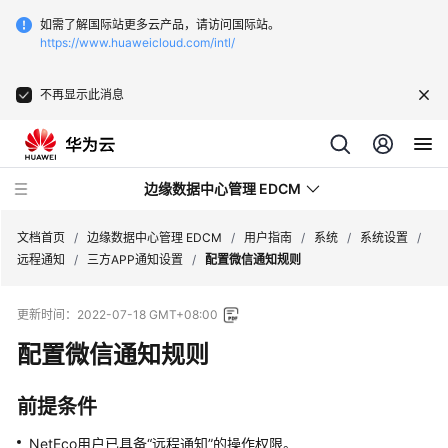
如需了解国际站更多云产品，请访问国际站。
https://www.huaweicloud.com/intl/
不再显示此消息
边缘数据中心管理 EDCM
文档首页
/
边缘数据中心管理 EDCM
/
用户指南
/
系统
/
系统设置
/
远程通知
/
三方APP通知设置
/
配置微信通知规则
产
更新时间：
2022-07-18 GMT+08:00
品
介
配置微信通知规则
绍
前提条件
购
买
NetEco
用户已具备“远程通知”的操作权限。