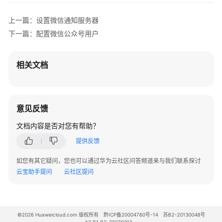
信
参
上一篇：设置微信通知服务器
数
下一篇：配置微信公众号用户
接
入
相关文档
设
备
（通
过
意见反馈
APP
接
文档内容是否对您有帮助？
入
提供反馈
设
备）
如您有其它疑问，您也可以通过华为云社区问答频道来与我们联系探讨
云宝助手提问
云社区提问
设
备
管
理
©2026 Huaweicloud.com 版权所有
黔ICP备20004760号-14
苏B2-20130048号