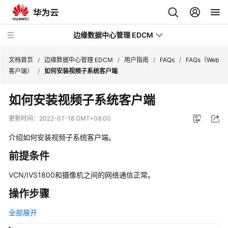
边缘数据中心管理 EDCM
文档首页
/
边缘数据中心管理 EDCM
/
用户指南
/
FAQs
/
FAQs（Web
客户端）
/
如何安装视频子系统客户端
产
如何安装视频子系统客户端
品
介
更新时间：
2022-07-18 GMT+08:00
绍
介绍如何安装视频子系统客户端。
购
前提条件
买
指
VCN/IVS1800和摄像机之间的网络通信正常。
南
操作步骤
用
全部展开
户