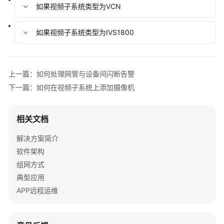
指
如果视频子系统类型为VCN
南
如果视频子系统类型为IVS1800
登
录
与
退
上一篇：如何处理网管与设备间闪断告警
出
下一篇：如何在视频子系统上添加摄像机
NetEco
配
相关文档
置
设
解决方案简介
备
软件架构
通
组网方式
信
典型应用
参
数
APP远程运维
接
入