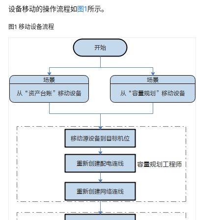
指
设备移动的操作流程如
图1
所示。
南
图1
移动设备流程
登
录
与
退
出
NetEco
配
置
设
备
通
信
参
数
接
入