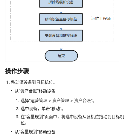
设
备
（通
过
APP
接
入
设
备）
操作步骤
设
备
移动源设备到目标机位。
管
“资产台账”
从
移动设备
理
选择
“
运营管理
>
资产管理
>
资产台账
”
。
能
选中设备，单击
“移动”
。
效
在
“容量规划”
页面中，将选中设备从源机位拖动到目标机
管
位。
理
“容量规划”
从
移动设备