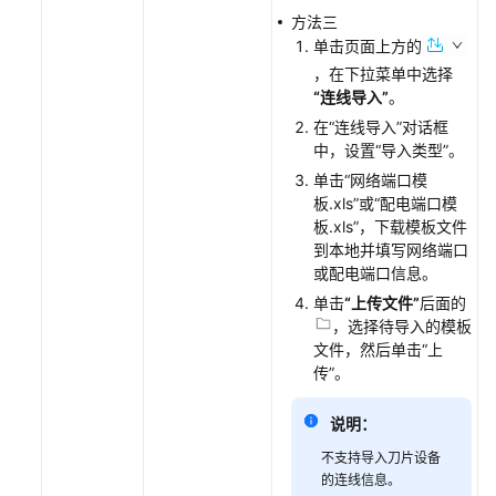
题
方法三
单击页面上方的
产
，在下拉菜单中选择
品
“连线导入”
。
术
在
“连线导入”
对话框
语
中，设置
“导入类型”
。
单击
“网络端口模
文
板.xls”
或
“配电端口模
档
板.xls”
，下载模板文件
下
到本地并填写网络端口
载
或配电端口信息。
单击
“上传文件”
后面的
，选择待导入的模板
通
文件，然后单击
“上
用
传”
。
参
考
说明：
不支持导入刀片设备
产
的连线信息。
品