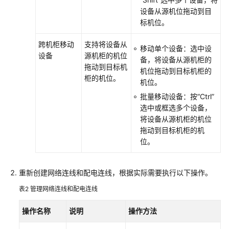
自
设备从源机位拖动到目
动
标机位。
上
架
跨机柜移动
支持将设备从
移动单个设备：选中设
设
设备
源机柜的机位
备，将设备从源机柜的
备
拖动到目标机
机位拖动到目标机柜的
柜的机位。
机位。
下
批量移动设备：按
“Ctrl”
架
选中或框选多个设备，
设
将设备从源机柜的机位
备
拖动到目标机柜的机
位。
移
动
设
重新创建网络连线和配电连线，根据实际需要执行以下操作。
备
表2
管理网络连线和配电连线
资
操作名称
说明
操作方法
产
管