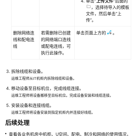
单击
“上传文件”
后面的
资
，选择待导入的模板
源
文件，然后单击
“上
传”
。
支
持
删除网络连
若需删除已创建
单击页面上方的
。
区
线和配电连
的网络端口连线
域
线
或配电连线，可
执行此操作。
系
统
拆除线缆和设备。
权
限
运维工程师从IT机柜内拆除线缆和设备。
移动设备至目标机位，完成线缆连接。
运维工程师将设备搬移至目标机位。完成设备安装和线缆连接。
安装设备和连接线缆。
运维工程师将设备安装到指定机柜内并连接好线缆。
后续处理
查看各业务机房中机柜、U空间、配电、制冷和网络的使用情况，