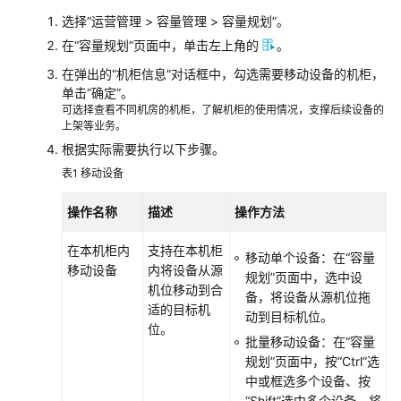
运
选择
“
运营管理
>
容量管理
>
容量规划
”
。
维
在
“容量规划”
页面中，单击左上角的
。
管
在弹出的
“机柜信息”
对话框中，勾选需要移动设备的机柜，
理
单击
“确定”
。
可选择查看不同机房的机柜，了解机柜的使用情况，支撑后续设备的
运
上架等业务。
营
根据实际需要执行以下步骤。
管
表1
移动设备
理
操作名称
描述
操作方法
日
常
在本机柜内
支持在本机柜
操
移动单个设备：在
“容量
移动设备
内将设备从源
作
规划”
页面中，选中设
机位移动到合
备，将设备从源机位拖
适的目标机
动到目标机位。
上
位。
架
批量移动设备：在
“容量
设
规划”
页面中，按
“Ctrl”
选
备
中或框选多个设备、按
“Shift”
选中多个设备，将