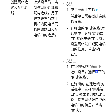
创建网络连
上架设备后，需
方法一
理
线和配电连
创建网络连线和
单击页面上方的
，
线
配电连线，用于
容
然后单击需要创建连线
建立设备与本IT
量
的设备。
机柜内配电单元
管
在弹出的
“创建连线”
对
的网络端口和配
理
话框中，选择
“网络端
电端口的连接。
口”
或
“配电端口”
页签，
运
设置网络端口或配电端
口的信息，单击
“确
营
认”
。
分
析
方法二
在
“容量规划”
页面中，
系
选中设备，选择
下的
“创建连线”
。
统
在弹出的
“创建连线”
对
FAQs
话框中，选择
“网络端
口”
页签或
“配电端口”
页
签，设置网络端口或配
常
电端口的信息，单击
见
“确认”
。
问