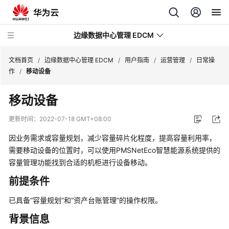
边缘数据中心管理 EDCM
文档首页
/
边缘数据中心管理 EDCM
/
用户指南
/
运营管理
/
日常操
作
/
移动设备
产
移动设备
品
介
更新时间：
2022-07-18 GMT+08:00
绍
因业务需求或容量规划，减少容量碎片化程度，提高容量利用率，
购
需要移动设备的位置时，可以使用PMSNetEco智慧能源系统提供的
买
容量管理功能找到合适的机柜进行设备移动。
指
前提条件
南
已具备
“容量规划”
和
“资产台账管理”
的操作权限。
用
背景信息
户