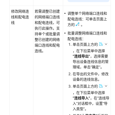
术
语
修改网络连
若需调整已创建
调整单个网络端口连线和
线和配电连
的网络端口连线
配电连线：可单击页面上
责
线
和配电连线，可
方的
。
任
执行此操作。支
共
批量调整网络端口连线和
持单个或批量调
担
配电连线：
整已创建的网络
单击页面上方的
端口连线和配电
云
连线。
，在下拉菜单中选择
服
“连线导出”
，选择需要
务
导出设备连线信息的管
等
理域，单击
“确定”
。
级
在导出的文件中，修改
协
设备的连线信息。
议
单击页面上方的
（SLA）
，在下拉菜单中选择
“连线导入”
，在
“连线导
白
入”
对话框中，设置
“导
皮
入类型”
。
书