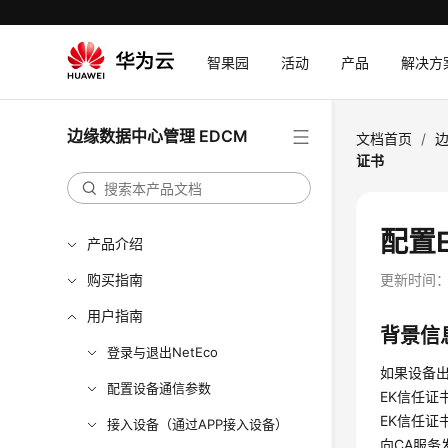
智果园
活动
产品
解决方
边缘数据中心管理 EDCM
文档首页
/
边
证书
配置
产品介绍
购买指南
更新时间
用户指南
背景信
登录与退出NetEco
如果设备出
配置设备通信参数
EK信任证
EK信任证
接入设备（通过APP接入设备）
向
CA服务