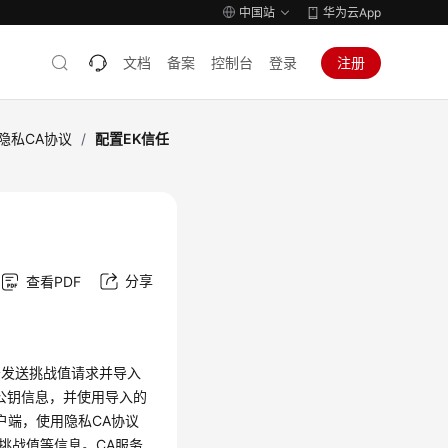
中国站
华为云App
文档
备案
控制台
登录
注册
隐私CA协议
/
配置EK信任
分享
查看PDF
务
发送挑战值请求并导入
公钥信息，并使用导入的
户端，使用隐私CA协议
挑战值等信息。
CA服务