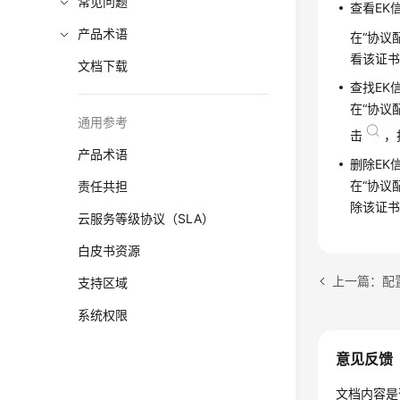
常见问题
查看EK
产品术语
在
“
协议
看该证
文档下载
查找EK
在
“
协议
通用参考
击
，
产品术语
删除EK
在
“
协议
责任共担
除该证
云服务等级协议（SLA）
白皮书资源
上一篇：配
支持区域
系统权限
意见反馈
文档内容是