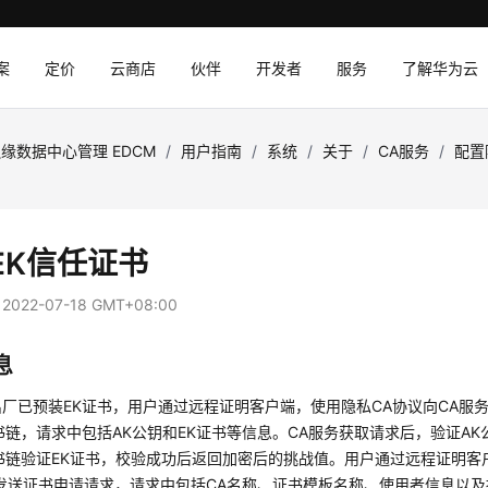
案
定价
云商店
伙伴
开发者
服务
了解华为云
缘数据中心管理 EDCM
/
用户指南
/
系统
/
关于
/
CA服务
/
配置
EK信任证书
：
2022-07-18 GMT+08:00
息
厂已预装EK证书，用户通过远程证明客户端，使用隐私CA协议向
CA服
书链，请求中包括AK公钥和EK证书等信息。
CA服务
获取请求后，验证AK
书链验证EK证书，校验成功后返回加密后的挑战值。用户通过远程证明客
发送证书申请请求，请求中包括CA名称、证书模板名称、使用者信息以及