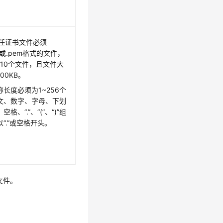
信任证书文件必须
crt或.pem格式的文件，
传10个文件，且文件大
00KB。
长度必须为1~256个
文、数字、字母、下划
格、“.”、“(”、“)”组
“.”或空格开头。
文件。