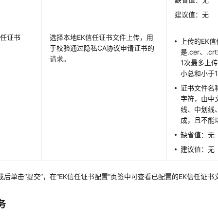
建议值：无
信任证书
选择本地EK信任证书文件上传，用
上传的EK
于校验通过隐私CA协议申请证书的
是.cer、.
请求。
1次最多上
小总和小于1
证书文件名称
字符，由中
线、中划线、空
成，且不能以
缺省值：无
建议值：无
成后单击“提交”，在“EK信任证书配置”页签中可查看已配置的EK信任证书
务