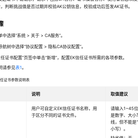
，判断挑战值是否过期并校验AK公钥信息，校验成功后签发AK证书。
骤
单中选择
“
系统
>
关于
>
CA服务
”
。
导航树中选择
“
协议配置
>
隐私CA协议配置
”
。
K信任证书配置”页签中单击“新增”，配置EK信任证书所需的各项参数。
明请参见
表1
。
信任证书参数说明表
说明
取值建议
用户可自定义EK信任证书名称，用
请输入1~4
于区分不同的证书文件。
是数字、大小
线，但不能是“nu
小写）。
缺省值：无