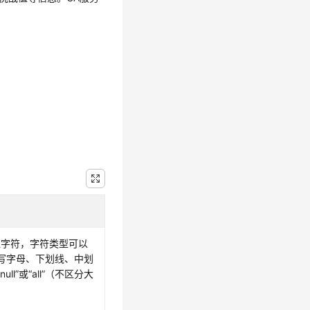
5位字符，字符类型可以
写字母、下划线、中划
ll”或“all”（不区分大