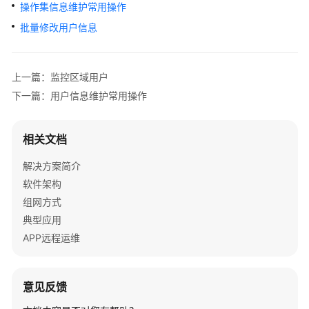
指
操作集信息维护常用操作
南
批量修改用户信息
用
户
上一篇：监控区域用户
指
下一篇：用户信息维护常用操作
南
登
相关文档
录
与
解决方案简介
退
软件架构
出
组网方式
NetEco
典型应用
APP远程运维
配
置
设
备
意见反馈
通