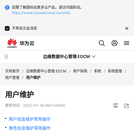
如需了解国际站更多云产品，请访问国际站。
https://www.huaweicloud.com/intl/
不再显示此消息
边缘数据中心管理 EDCM
文档首页
/
边缘数据中心管理 EDCM
/
用户指南
/
系统
/
系统管理
/
用户管理
/
用户维护
产
用户维护
品
介
更新时间：
2022-07-18 GMT+08:00
绍
用户信息维护常用操作
购
角色信息维护常用操作
买