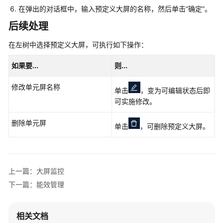
在弹出的对话框中，输入预定义大屏的名称，然后单击“确定”。
见
问
后续处理
题
在左树中选择预定义大屏，可执行如下操作：
产
如果要...
则...
品
术
修改单元屏名称
语
单击
，变为可编辑状态后即
可实施修改。
文
档
删除单元屏
单击
，可删除预定义大屏。
下
载
上一篇：大屏监控
通
下一篇：能效管理
用
参
考
相关文档