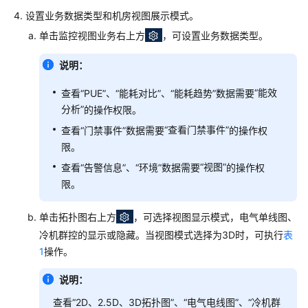
设
设置业务数据类型和机房视图展示模式。
备
单击监控视图业务右上方
，可设置业务数据类型。
（通
过
说明：
APP
接
“能效
查看“PUE”、“能耗对比”、“能耗趋势”数据需要
入
分析”
的操作权限。
设
“查看门禁事件”
查看“门禁事件”数据需要
的操作权
备）
限。
“视图”
设
查看“告警信息”、“环境”数据需要
的操作权
备
限。
管
理
单击拓扑图右上方
，可选择视图显示模式，电气单线图、
冷机群控的显示或隐藏。当视图模式选择为3D时，可执行
表
设
1
操作。
备
视
说明：
图
查看“2D、2.5D、3D拓扑图”、“电气电线图”、“冷机群