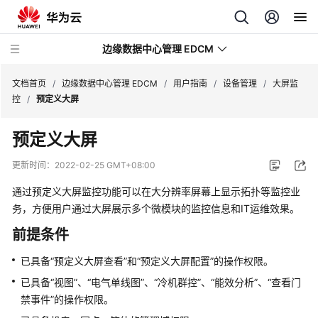
边缘数据中心管理 EDCM
文档首页
/
边缘数据中心管理 EDCM
/
用户指南
/
设备管理
/
大屏监
控
/
预定义大屏
产
预定义大屏
品
介
更新时间：
2022-02-25 GMT+08:00
绍
通过预定义大屏监控功能可以在大分辨率屏幕上显示拓扑等监控业
购
务，方便用户通过大屏展示多个微模块的监控信息和IT运维效果。
买
前提条件
指
南
已具备
“预定义大屏查看”
和
“预定义大屏配置”
的操作权限。
已具备
“视图”
、
“电气单线图”
、
“冷机群控”
、
“能效分析”
、
“查看门
用
禁事件”
的操作权限。
户