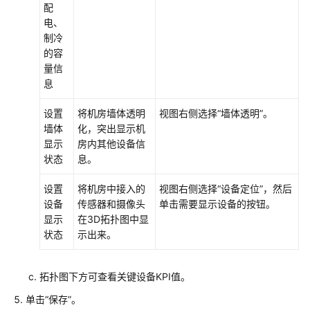
配
效
电、
管
制冷
理
的容
量信
运
息
维
管
设置
将机房墙体透明
视图右侧选择
“墙体透明”
。
理
墙体
化，突出显示机
显示
房内其他设备信
运
状态
息。
营
管
设置
将机房中接入的
视图右侧选择
“设备定位”
，然后
理
设备
传感器和摄像头
单击需要显示设备的按钮。
显示
在3D拓扑图中显
系
状态
示出来。
统
拓扑图下方可查看关键设备KPI值。
FAQs
单击“保存”。
常