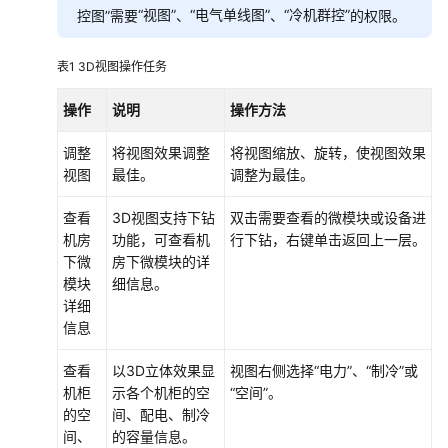
“视图”
“电气单线图”
“冷机群控”
控图”需要
、
、
的权限。
配
置
表1
3D视图操作任务
告
操作
警
说明
操作方法
管
调整
将视图效果调整
将视图缩放、旋转，使视图效果
理
视图
最佳。
调整为最佳。
大
查看
3D视图支持下钻
双击需要查看的微模块或设备进
屏
机房
功能，可查看机
行下钻，右键单击返回上一层。
监
下微
房下微模块的详
控
模块
细信息。
详细
预
信息
定
义
查看
以3D立体效果显
视图右侧选择
“电力”
、
“制冷”
或
大
机柜
示各个机柜的空
“空间”
。
屏
的空
间、配电、制冷
间、
的容量信息。
能