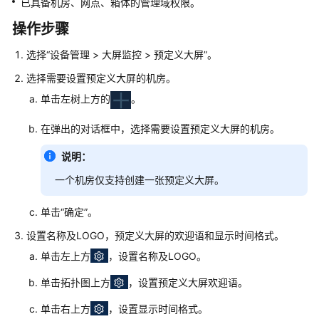
指
已具备机房、网点、箱体的管理域权限。
南
操作步骤
登
选择
“
设备管理
>
大屏监控
>
预定义大屏
”
。
录
选择需要设置预定义大屏的机房。
与
退
单击左树上方的
。
出
NetEco
在弹出的对话框中，选择需要设置预定义大屏的机房。
说明：
配
置
一个机房仅支持创建一张预定义大屏。
设
备
单击
“确定”
。
通
设置名称及LOGO，预定义大屏的欢迎语和显示时间格式。
信
参
单击左上方
，设置名称及LOGO。
数
单击拓扑图上方
，设置预定义大屏欢迎语。
接
单击右上方
，设置显示时间格式。
入