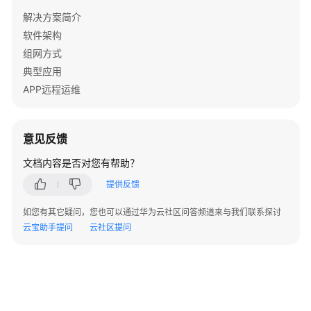
产
解决方案简介
品
软件架构
术
组网方式
语
典型应用
责
APP远程运维
任
共
担
意见反馈
文档内容是否对您有帮助？
云
服
提供反馈
务
等
如您有其它疑问，您也可以通过华为云社区问答频道来与我们联系探讨
级
云宝助手提问
云社区提问
协
议
（SLA）
白