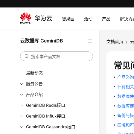
智果园
活动
产品
解决方
云数据库 GeminiDB
文档首页
/
云
常见
最新动态
产品咨
服务公告
计费相
产品介绍
数据库
GeminiDB Redis接口
数据库
备份与
GeminiDB Influx接口
区域和
GeminiDB Cassandra接口