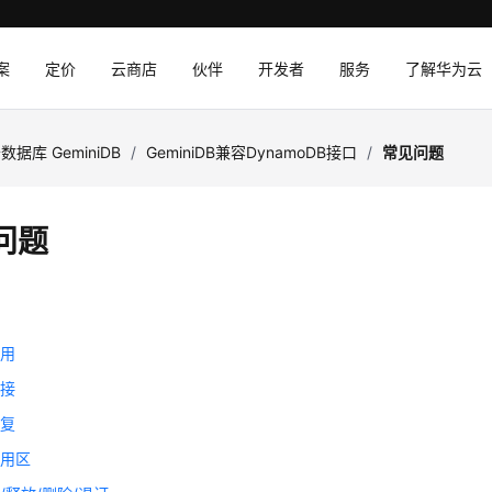
案
定价
云商店
伙伴
开发者
服务
了解华为云
数据库 GeminiDB
/
GeminiDB兼容DynamoDB接口
/
常见问题
问题
询
关
使用
连接
恢复
可用区