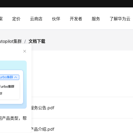
案
定价
云商店
伙伴
开发者
服务
了解华为云
utopilot集群
/
文档下载
下载
选
Autopilot集群 服务公告.pdf
同产品类型，帮
Autopilot集群 产品介绍.pdf