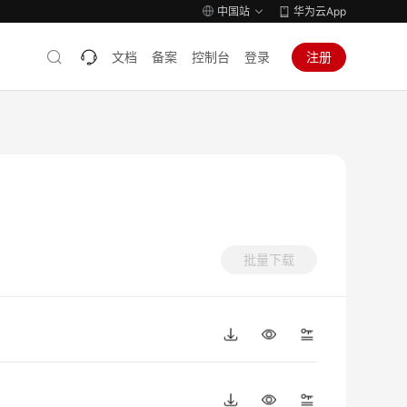
中国站
华为云App
文档
备案
控制台
登录
注册
批量下载