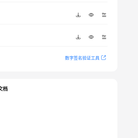
数字签名验证工具
文档