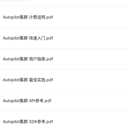
Autopilot集群 计费说明.pdf
Autopilot集群 快速入门.pdf
Autopilot集群 用户指南.pdf
Autopilot集群 最佳实践.pdf
Autopilot集群 API参考.pdf
Autopilot集群 SDK参考.pdf