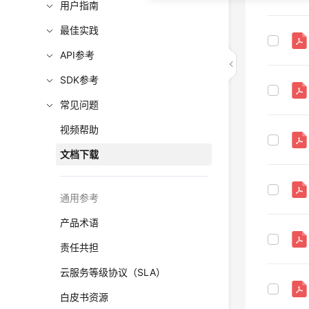
用户指南
最佳实践
API参考
SDK参考
常见问题
视频帮助
文档下载
通用参考
产品术语
责任共担
云服务等级协议（SLA）
白皮书资源