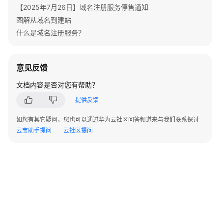
考
【2025年7月26日】域名注册服务停售通知
图解从域名到建站
常
什么是域名注册服务？
见
问
题
意见反馈
产
文档内容是否对您有帮助？
品
提供反馈
咨
询
如您有其它疑问，您也可以通过华为云社区问答频道来与我们联系探讨
云宝助手提问
云社区提问
域
名
注
册
域
名
实