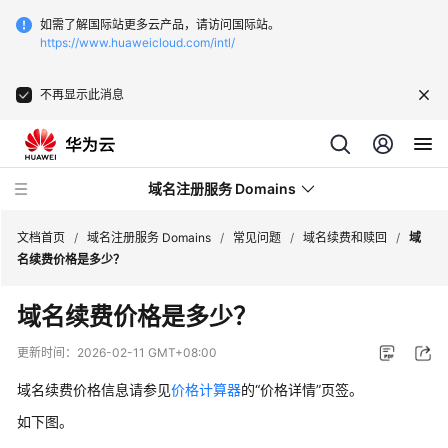
如需了解国际站更多云产品，请访问国际站。
https://www.huaweicloud.com/intl/
不再显示此消息
域名注册服务 Domains
文档首页
/
域名注册服务 Domains
/
常见问题
/
域名续费和赎回
/
域
名续费价格是多少？
最
域名续费价格是多少？
新
动
更新时间：
2026-02-11 GMT+08:00
态
域名续费价格信息请参见
价格计算器
的“价格详情”页签。
服
如下图。
务