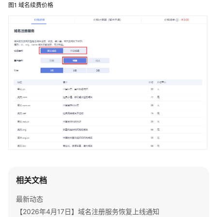
公
图1
域名续费价格
告
产
品
介
绍
快
速
入
门
用
户
指
南
相关文档
最新动态
API
参
【2026年4月17日】域名注册服务恢复上线通知