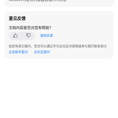
准
备
意见反馈
模
型
文档内容是否对您有帮助？
开
提供反馈
发
如您有其它疑问，您也可以通过华为云社区问答频道来与我们联系探讨
模
云宝助手提问
云社区提问
型
训
练
推
理
部
署
模
型