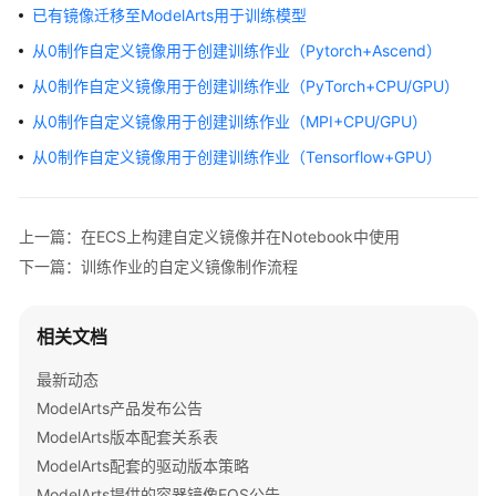
公
已有镜像迁移至ModelArts用于训练模型
告
从0制作自定义镜像用于创建训练作业（Pytorch+Ascend）
产
从0制作自定义镜像用于创建训练作业（PyTorch+CPU/GPU）
品
从0制作自定义镜像用于创建训练作业（MPI+CPU/GPU）
介
从0制作自定义镜像用于创建训练作业（Tensorflow+GPU）
绍
计
费
上一篇：在ECS上构建自定义镜像并在Notebook中使用
说
下一篇：训练作业的自定义镜像制作流程
明
快
相关文档
速
最新动态
入
门
ModelArts产品发布公告
ModelArts版本配套关系表
数
ModelArts配套的驱动版本策略
据
ModelArts提供的容器镜像EOS公告