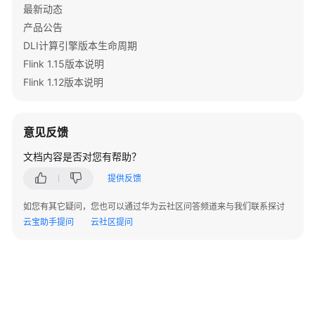
实
最新动态
践
产品公告
DLI计算引擎版本生命周期
开
Flink 1.15版本说明
发
指
Flink 1.12版本说明
南
语
意见反馈
法
文档内容是否对您有帮助？
参
考
提供反馈
API
如您有其它疑问，您也可以通过华为云社区问答频道来与我们联系探讨
参
云宝助手提问
云社区提问
考
SDK
参
考