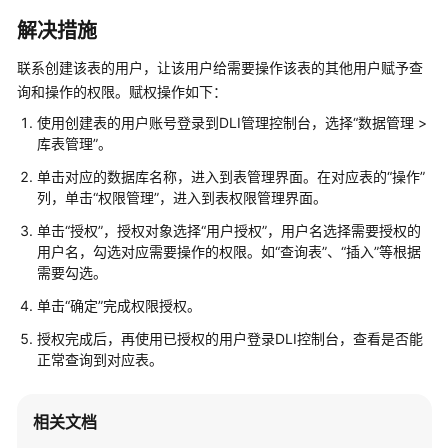
介
绍
解决措施
联系创建该表的用户，让该用户给需要操作该表的其他用户赋予查
计
费
询和操作的权限。赋权操作如下：
说
使用创建表的用户账号登录到DLI管理控制台，选择“数据管理 >
明
库表管理”。
单击对应的数据库名称，进入到表管理界面。在对应表的“操作”
快
列，单击“权限管理”，进入到表权限管理界面。
速
入
单击“授权”，授权对象选择“用户授权”，用户名选择需要授权的
门
用户名，勾选对应需要操作的权限。如“查询表”、“插入”等根据
需要勾选。
用
单击“确定”完成权限授权。
户
指
授权完成后，再使用已授权的用户登录DLI控制台，查看是否能
南
正常查询到对应表。
最
相关文档
佳