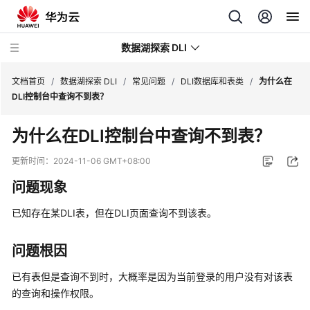
数据湖探索 DLI
文档首页
/
数据湖探索 DLI
/
常见问题
/
DLI数据库和表类
/
为什么在
DLI控制台中查询不到表？
最
为什么在DLI控制台中查询不到表？
新
动
更新时间：
2024-11-06 GMT+08:00
态
问题现象
服
已知存在某DLI表，但在DLI页面查询不到该表。
务
公
告
问题根因
已有表但是查询不到时，大概率是因为当前登录的用户没有对该表
产
的查询和操作权限。
品