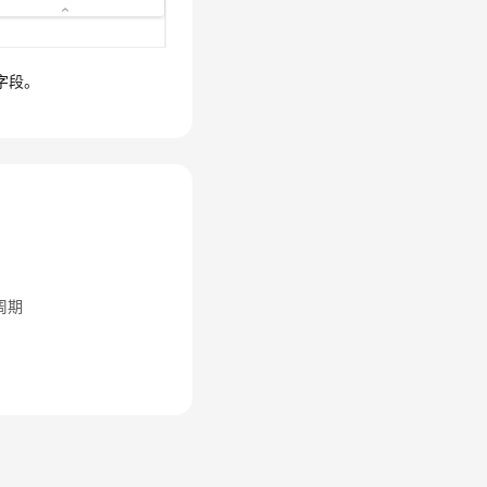
字段。
周期