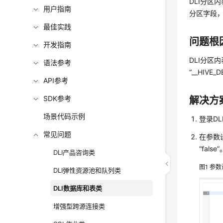
DLI分区
用户指南
分区字段
最佳实践
问题根
开发指南
DLI分区
语法参考
“__HIV
API参考
SDK参考
解决方
场景代码示例
登录DL
常见问题
在参数设置
“false
DLI产品咨询类
图1
参数
DLI弹性资源池和队列类
DLI数据库和表类
增强型跨源连接类