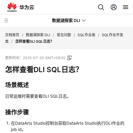
数据湖探索 DLI
文档首页
/
数据湖探索 DLI
/
常见问题
/
SQL作业类
/
SQL作业开发
类
/
怎样查看DLI SQL日志？
最
更新时间：
2025-07-30 GMT+08:00
新
动
怎样查看DLI SQL日志？
态
场景概述
服
务
日常运维时需要查看DLI SQL日志。
公
告
操作步骤
产
在DataArts Studio控制台获取DataArts Studio执行DLI作业的
品
job id。