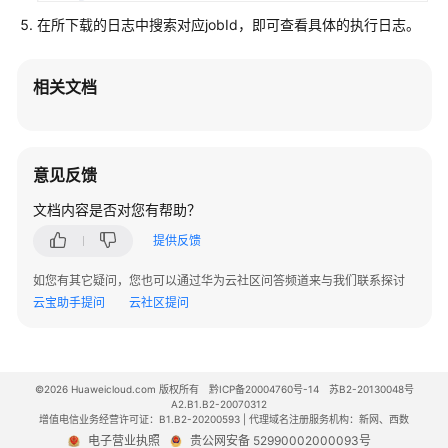
实
践
在所下载的日志中搜索对应jobId，即可查看具体的执行日志。
开
相关文档
发
指
南
意见反馈
语
法
文档内容是否对您有帮助？
参
提供反馈
考
如您有其它疑问，您也可以通过华为云社区问答频道来与我们联系探讨
API
云宝助手提问
云社区提问
参
考
SDK
©2026 Huaweicloud.com 版权所有
黔ICP备20004760号-14
苏B2-20130048号
参
A2.B1.B2-20070312
增值电信业务经营许可证：B1.B2-20200593 | 代理域名注册服务机构：新网、西数
考
电子营业执照
贵公网安备 52990002000093号