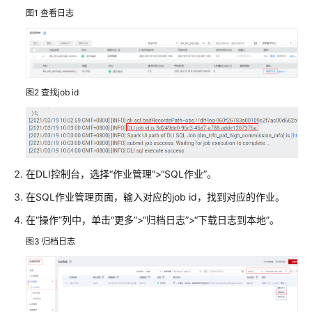
介
图1
查看日志
绍
计
费
说
图2
查找job id
明
快
速
入
门
在DLI控制台，选择“作业管理”>“SQL作业”。
在SQL作业管理页面，输入对应的job id，找到对应的作业。
用
户
在“操作”列中，单击“更多”>“归档日志”>“下载日志到本地”。
指
图3
归档日志
南
最
佳