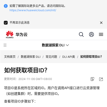
如需了解国际站更多云产品，请访问国际站。
https://www.huaweicloud.com/intl/
不再显示此消息
数据湖探索 DLI
文档首页
/
数据湖探索 DLI
/
常见问题
/
DLI API类
/
如何获取项目ID？
如何获取项目ID？
最
新
更新时间：
2024-11-06 GMT+08:00
动
态
项目ID是系统所在区域的ID。用户在调用API接口进行云资源管理
（如创建集群）时，需要提供项目ID。
服
查看项目ID步骤如下：
务