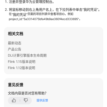
注册并登录华为云管理控制台。
公
告
将鼠标移动到右上角用户名上，在下拉列表中单击
“我的凭证”
。
在
页面的项目列表中查看项目ID。例如
“我的凭证”
产
project_id:"5a3314075bfa49b9ae360f4ecd333695"。
品
介
相关文档
绍
最新动态
计
产品公告
费
DLI计算引擎版本生命周期
说
明
Flink 1.15版本说明
Flink 1.12版本说明
快
速
入
意见反馈
门
文档内容是否对您有帮助？
用
提供反馈
户