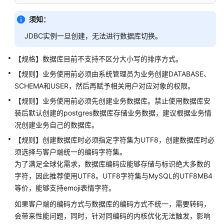
指
南
须知：
JDBC实例一旦创建，无法进行数据库切换。
开
发
【规格】数据库目前不支持不区分大小写的排序方式。
指
南
【规则】业务使用前必须由系统管理员为业务创建DATABASE、
SCHEMA和USER，然后再赋予相关用户对应对象的权限。
开
【规则】业务使用前必须先创建业务数据库。禁止使用数据库安
发
装后默认创建的postgres数据库存储业务数据，建议根据业务情
指
况创建业务自己的数据库。
南
（分
【规则】创建数据库时必须指定字符集为UTF8，创建数据库时必
布
须选择与客户端统一的编码字符集。
式
为了满足全球化需求，数据库编码应能够存储与标识绝大多数的
_V2.0-
字符，因此推荐使用UTF8。UTF8字符集与MySQL的UTF8MB4
10.x）
等价，能够支持emoji表情字符。
如果客户端的编码方式与数据库的编码方式不统一，需要转码，
开
会带来性能问题，同时，针对同编码的内核优化无法触发，影响
发