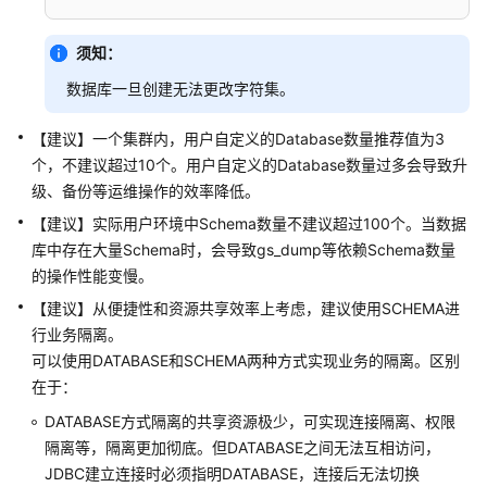
库
系
统
须知：
概
数据库一旦创建无法更改字符集。
述
【建议】一个集群内，用户自定义的Database数量推荐值为3
数
个，不建议超过10个。用户自定义的Database数量过多会导致升
据
级、备份等运维操作的效率降低。
库
安
【建议】实际用户环境中Schema数量不建议超过100个。当数据
全
库中存在大量Schema时，会导致gs_dump等依赖Schema数量
的操作性能变慢。
数
【建议】从便捷性和资源共享效率上考虑，建议使用SCHEMA进
据
行业务隔离。
库
可以使用DATABASE和SCHEMA两种方式实现业务的隔离。区别
使
在于：
用
入
DATABASE方式隔离的共享资源极少，可实现连接隔离、权限
门
隔离等，隔离更加彻底。但DATABASE之间无法互相访问，
JDBC建立连接时必须指明DATABASE，连接后无法切换