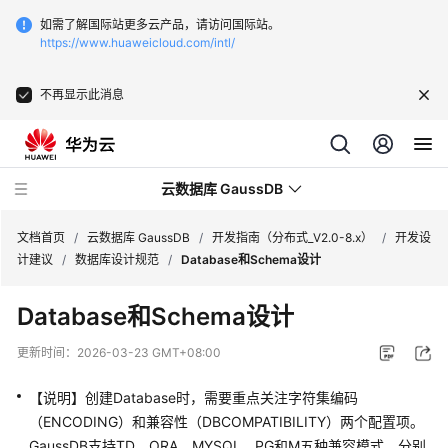
如需了解国际站更多云产品，请访问国际站。
https://www.huaweicloud.com/intl/
不再显示此消息
云数据库 GaussDB
文档首页
/
云数据库 GaussDB
/
开发指南（分布式_V2.0-8.x）
/
开发设
计建议
/
数据库设计规范
/
Database和Schema设计
最
Database和Schema设计
新
动
更新时间：
2026-03-23 GMT+08:00
态
【说明】创建Database时，需要重点关注字符集编码
服
（ENCODING）和兼容性（DBCOMPATIBILITY）两个配置项。
务
GaussDB
支持TD、ORA、MYSQL、PG和M五种兼容模式，分别