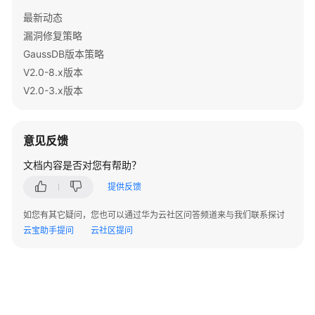
范
最新动态
漏洞修复策略
部
GaussDB版本策略
署
V2.0-8.x版本
规
V2.0-3.x版本
范
数
意见反馈
据
库
文档内容是否对您有帮助？
对
提供反馈
象
命
如您有其它疑问，您也可以通过华为云社区问答频道来与我们联系探讨
名
云宝助手提问
云社区提问
规
范
Database
和
Schema