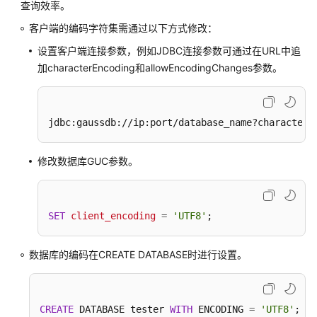
查询效率。
指
南
客户端的编码字符集需通过以下方式修改：
（集
设置客户端连接参数，例如JDBC连接参数可通过在URL中追
中
加characterEncoding和allowEncodingChanges参数。
式
_V2.0-
10.x）
jdbc:gaussdb://ip:port/database_name?characterE
开
发
修改数据库GUC参数。
指
南
（分
布
SET
client_encoding
=
'UTF8'
;
式
_V2.0-
数据库的编码在CREATE DATABASE时进行设置。
8.x）
数
据
CREATE
 DATABASE tester 
WITH
 ENCODING 
=
'UTF8'
;