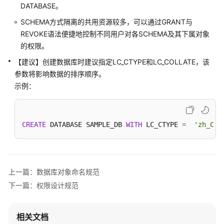
开
DATABASE。
发
SCHEMA方式隔离的共用资源较多，可以通过GRANT与
设
REVOKE语法便捷地控制不同用户对各SCHEMA及其下属对象
计
建
的权限。
议
【建议】创建数据库时建议指定LC_CTYPE和LC_COLLATE，该
参数将影响数据的排序顺序。
概
示例：
述
数
据
CREATE
 DATABASE SAMPLE_DB 
WITH
 LC_CTYPE 
=
'zh_CN.
库
设
计
规
上一篇：数据库对象命名规范
范
下一篇：权限设计规范
基
本
相关文档
规