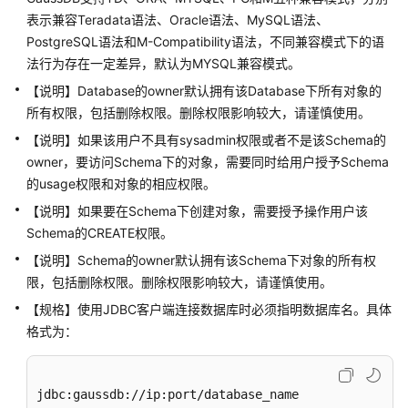
公
表示兼容Teradata语法、Oracle语法、MySQL语法、
告
PostgreSQL语法和M-Compatibility语法，不同兼容模式下的语
法行为存在一定差异，默认为MYSQL兼容模式。
产
品
【说明】Database的owner默认拥有该Database下所有对象的
介
所有权限，包括删除权限。删除权限影响较大，请谨慎使用。
绍
【说明】如果该用户不具有sysadmin权限或者不是该Schema的
owner，要访问Schema下的对象，需要同时给用户授予Schema
计
的usage权限和对象的相应权限。
费
【说明】如果要在Schema下创建对象，需要授予操作用户该
说
明
Schema的CREATE权限。
【说明】Schema的owner默认拥有该Schema下对象的所有权
快
限，包括删除权限。删除权限影响较大，请谨慎使用。
速
【规格】使用JDBC客户端连接数据库时必须指明数据库名。具体
入
格式为：
门
用
jdbc:gaussdb://ip:port/database_name
户