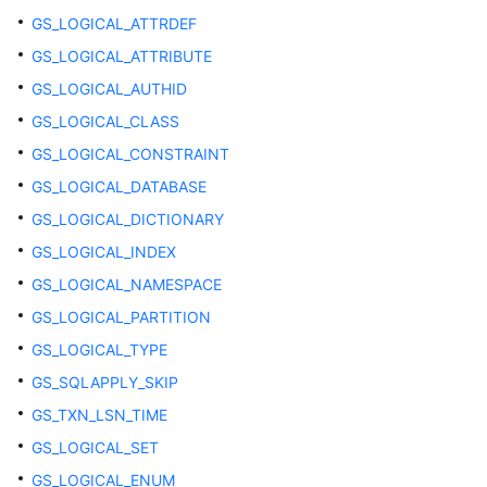
公
GS_LOGICAL_ATTRDEF
告
GS_LOGICAL_ATTRIBUTE
产
GS_LOGICAL_AUTHID
品
GS_LOGICAL_CLASS
介
GS_LOGICAL_CONSTRAINT
绍
GS_LOGICAL_DATABASE
计
GS_LOGICAL_DICTIONARY
费
GS_LOGICAL_INDEX
说
明
GS_LOGICAL_NAMESPACE
GS_LOGICAL_PARTITION
快
GS_LOGICAL_TYPE
速
入
GS_SQLAPPLY_SKIP
门
GS_TXN_LSN_TIME
GS_LOGICAL_SET
用
户
GS_LOGICAL_ENUM