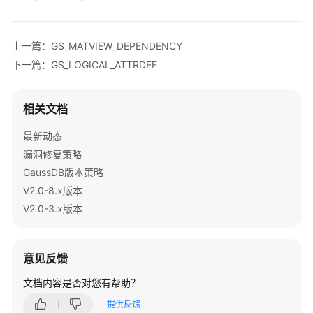
指
南
上一篇：GS_MATVIEW_DEPENDENCY
开
下一篇：GS_LOGICAL_ATTRDEF
发
指
南
相关文档
开
最新动态
发
漏洞修复策略
指
GaussDB版本策略
南
V2.0-8.x版本
（分
V2.0-3.x版本
布
式
_V2.0-
8.x）
意见反馈
文档内容是否对您有帮助？
数
据
提供反馈