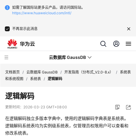
如需了解国际站更多云产品，请访问国际站。
https://www.huaweicloud.com/intl/
不再显示此消息
云数据库 GaussDB
文档首页
/
云数据库 GaussDB
/
开发指南（分布式_V2.0-8.x）
/
系统表
和系统视图
/
系统表
/
逻辑解码
最
逻辑解码
新
动
更新时间：
2026-03-23 GMT+08:00
态
在逻辑解码独立多版本字典中，使用的逻辑解码字典表是系统表。
服
逻辑解码系统表均为实例级系统表，仅管理员权限用户可以查看和
务
修改系统表。