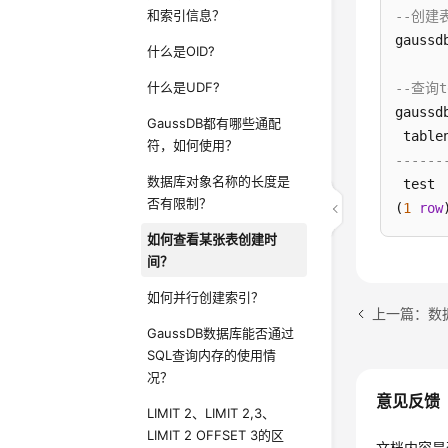
和索引信息？
--创建
gaussd
什么是OID?
什么是UDF?
--查询
gaussd
GaussDB都有哪些通配
 table
符，如何使用？
------
数据库对象名称的长度是
 test 
否有限制？
(
1
row
如何查看某张表创建时
间？
如何并行创建索引？
上一篇：数
GaussDB数据库能否通过
SQL查询内存的使用情
况？
意见反馈
LIMIT 2、LIMIT 2,3、
LIMIT 2 OFFSET 3的区
文档内容是