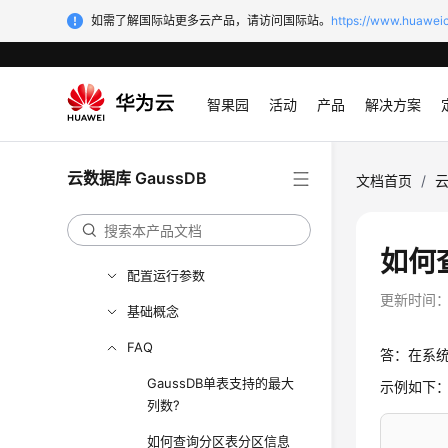
如需了解国际站更多云产品，请访问国际站。
https://www.huaweic
SQL参考
最佳实践
用户自定义函数
智果园
活动
产品
解决方案
存储过程
自治事务
云数据库 GaussDB
文档首页
/
云
系统表和系统视图
Schema
如何
配置运行参数
更新时间
基础概念
FAQ
答：在系统
GaussDB单表支持的最大
示例如下
列数?
如何查询分区表分区信息