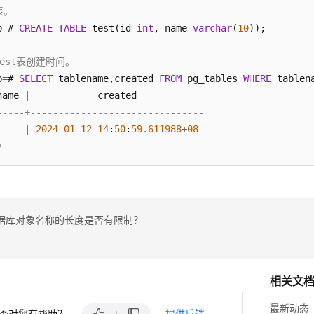
表。
b
=
# 
CREATE
TABLE
 test(id 
int
, name 
varchar
(
10
));

test表创建时间。
b
=
# 
SELECT
 tablename,created 
FROM
 pg_tables 
WHERE
 tablen
name 
|
-----+-------------------------------
     
|
2024
-01
-12
14
:
50
:
59.611988
+
08
)
据库对象名称的长度是否有限制？
相关文
最新动态
否对您有帮助？
提供反馈