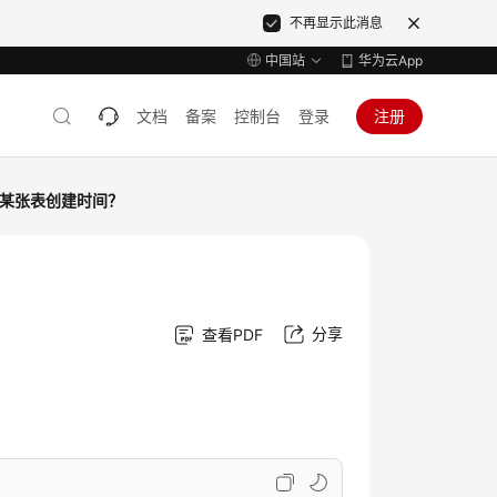
不再显示此消息
中国站
华为云App
文档
备案
控制台
登录
注册
某张表创建时间？
分享
查看PDF