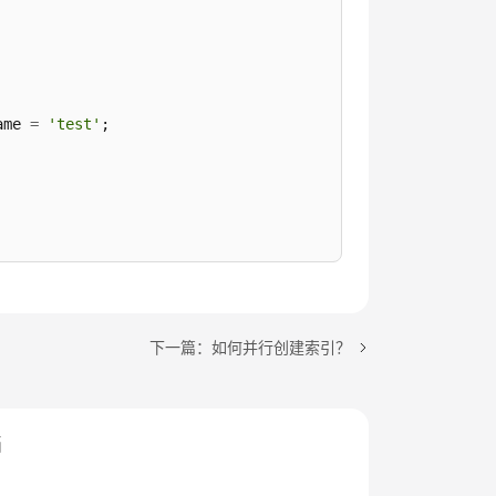
ame 
=
'test'
;

下一篇：如何并行创建索引？
档