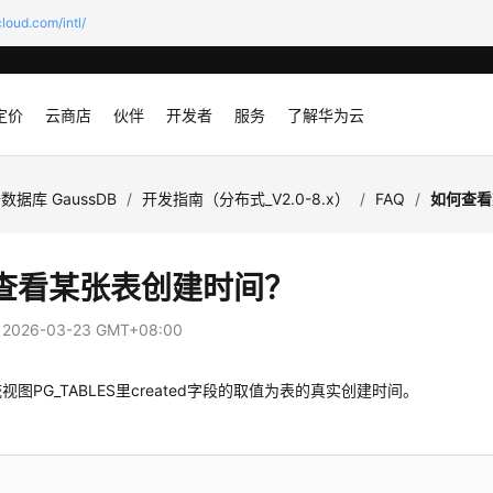
loud.com/intl/
定价
云商店
伙伴
开发者
服务
了解华为云
数据库 GaussDB
/
开发指南（分布式_V2.0-8.x）
/
FAQ
/
如何查看
查看某张表创建时间？
：
2026-03-23 GMT+08:00
视图PG_TABLES里created字段的取值为表的真实创建时间。
：