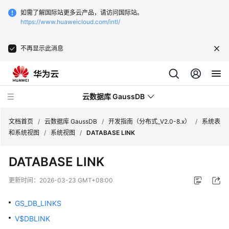
如需了解国际站更多云产品，请访问国际站。
https://www.huaweicloud.com/intl/
不再显示此消息
云数据库 GaussDB
文档首页
/
云数据库 GaussDB
/
开发指南（分布式_V2.0-8.x）
/
系统表
和系统视图
/
系统视图
/
DATABASE LINK
最
DATABASE LINK
新
动
更新时间：
2026-03-23 GMT+08:00
态
GS_DB_LINKS
服
V$DBLINK
务