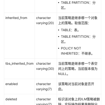
指
TABLE PARTITION：分
南
区。
inherited_from
character
当前策略是继承哪一个对象
开
varying(20)
上的策略。取值范围：
发
指
TABLE：表。
南
TABLE PARTITION：分
区。
开
POLICY NOT
发
INHERITED：不继承。
指
南
tbs_inherited_from
character
当前策略是继承哪一个表空
（分
varying(30)
间上的策略，当前版本值为
布
NULL。
式
_V2.0-
enabled
character
该策略对当前对象是否开
10.x）
varying(7)
启。
开
deleted
character
标识该对象上的ILM策略被删
发
varying(7)
除。实际操作结果是删除分