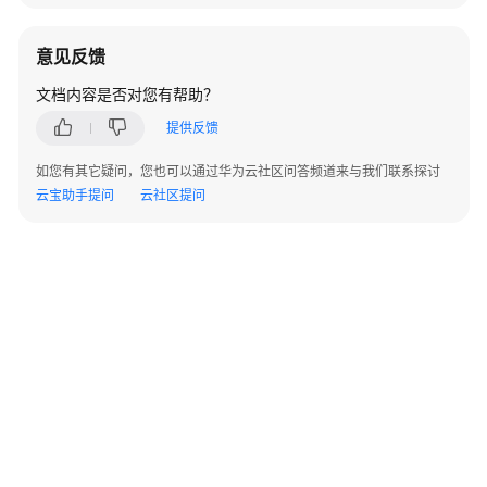
库
系
统
意见反馈
概
文档内容是否对您有帮助？
述
提供反馈
数
如您有其它疑问，您也可以通过华为云社区问答频道来与我们联系探讨
据
云宝助手提问
云社区提问
库
安
全
数
据
库
使
用
入
门