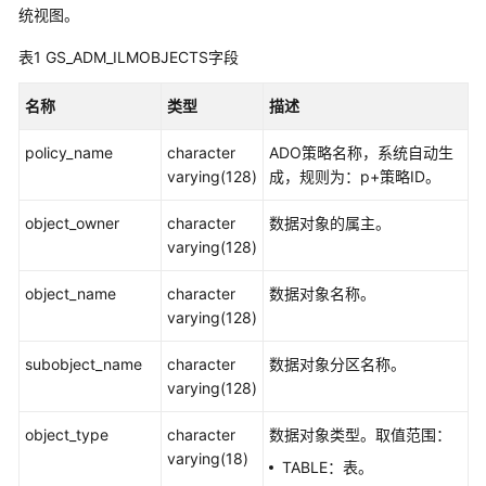
公
统视图。
告
表1
GS_ADM_ILMOBJECTS字段
产
名称
类型
描述
品
介
policy_name
character
ADO策略名称，系统自动生
绍
varying(128)
成，规则为：p+策略ID。
计
object_owner
character
数据对象的属主。
费
varying(128)
说
明
object_name
character
数据对象名称。
varying(128)
快
速
subobject_name
character
数据对象分区名称。
入
varying(128)
门
object_type
character
数据对象类型。取值范围：
用
varying(18)
TABLE：表。
户