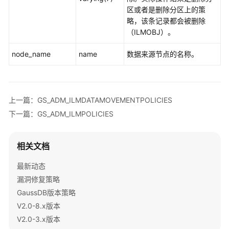
指
区或者是删除分区上的策
南
略，该条记录都会被删除
（集
（ILMOBJ）。
中
式
node_name
name
数据来源节点的名称。
_V2.0-
10.x）
开
上一篇：GS_ADM_ILMDATAMOVEMENTPOLICIES
发
下一篇：GS_ADM_ILMPOLICIES
指
南
（分
相关文档
布
式
最新动态
_V2.0-
漏洞修复策略
8.x）
GaussDB版本策略
V2.0-8.x版本
数
V2.0-3.x版本
据