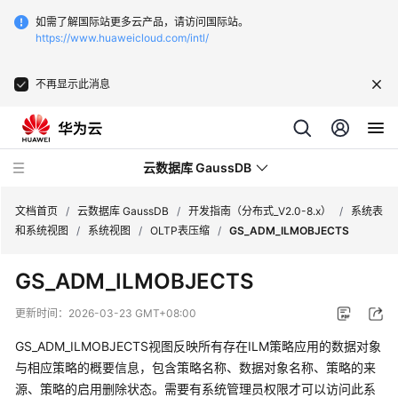
如需了解国际站更多云产品，请访问国际站。
https://www.huaweicloud.com/intl/
不再显示此消息
云数据库 GaussDB
文档首页
/
云数据库 GaussDB
/
开发指南（分布式_V2.0-8.x）
/
系统表
和系统视图
/
系统视图
/
OLTP表压缩
/
GS_ADM_ILMOBJECTS
最
GS_ADM_ILMOBJECTS
新
动
更新时间：
2026-03-23 GMT+08:00
态
GS_ADM_ILMOBJECTS视图反映所有存在ILM策略应用的数据对象
服
与相应策略的概要信息，包含策略名称、数据对象名称、策略的来
务
源、策略的启用删除状态。需要有系统管理员权限才可以访问此系