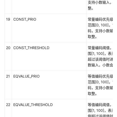
开
支持小数输入，小
发
整。
设
计
19
CONST_PRIO
常量编码优先级，
建
范围[0, 100]
议
码，支持小数输入
取整。
应
用
20
CONST_THRESHOLD
常量编码阈值，默
程
围[1, 100]，
序
超过该阈值时进行
开
数输入，小数会自
发
教
21
EQVALUE_PRIO
等值编码优先级，
程
范围[0, 100]
码，支持小数输入
SQL
取整。
调
22
EQVALUE_THRESHOLD
等值编码阈值，默
优
围[1, 100]，
指
例超过该阈值时进
南