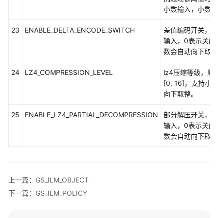
小数输入，小数会
SQL
23
ENABLE_DELTA_ENCODE_SWITCH
差值编码开关，默
参
输入，0表示关闭
考
数会自动向下取整
最
24
LZ4_COMPRESSION_LEVEL
lz4压缩等级，默
佳
[0, 16]，支
实
向下取整。
践
25
ENABLE_LZ4_PARTIAL_DECOMPRESSION
部分解压开关，默
用
输入，0表示关闭
户
数会自动向下取整
自
定
义
函
上一篇：GS_ILM_OBJECT
数
下一篇：GS_ILM_POLICY
存
储