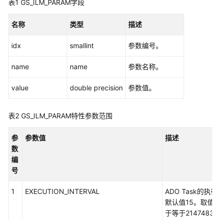
表1
GS_ILM_PARAM字段
公
告
名称
类型
描述
产
idx
smallint
参数编号。
品
介
name
name
参数名称。
绍
value
double precision
参数值。
计
费
说
表2
GS_ILM_PARAM特性参数范围
明
参
参数值
描述
快
数
速
编
入
号
门
1
EXECUTION_INTERVAL
ADO Task的
默认值15。取值
用
于等于2147483
户