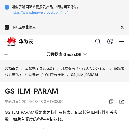
如需了解国际站更多云产品，请访问国际站。
https://www.huaweicloud.com/intl/
不再显示此消息
云数据库 GaussDB
文档首页
/
云数据库 GaussDB
/
开发指南（分布式_V2.0-8.x）
/
系统表
和系统视图
/
系统表
/
OLTP表压缩
/
GS_ILM_PARAM
最
GS_ILM_PARAM
新
动
更新时间：
2026-03-23 GMT+08:00
态
GS_ILM_PARAM系统表为特性参数表，记录控制ILM特性相关参
服
数，如后台调度的各种控制参数。
务