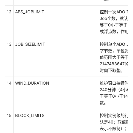
指
南
12
ABS_JOBLIMIT
控制一次ADO Ta
（集
Job个数，默认值
中
等于0小于等于214
式
或浮点数，作用时
_V2.0-
10.x）
13
JOB_SIZELIMIT
控制单个ADO J
字节数，单位兆，
开
值范围大于等于0
发
2147483647
指
时向下取整。
南
（分
14
WIND_DURATION
维护窗口持续时长
布
240分钟（4小
式
于等于0小于144
_V2.0-
数。
8.x）
15
BLOCK_LIMITS
控制实例级的行存
数
认是40；取值范围
据
表示不限制）；单位