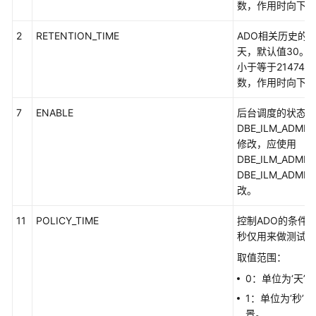
数，作用时向下取
指
南
2
RETENTION_TIME
ADO相关历史的
天，默认值30。
开
小于等于214748
发
数，作用时向下取
指
南
7
ENABLE
后台调度的状态。
DBE_ILM_ADMIN
开
修改，应使用
发
DBE_ILM_ADMIN
指
DBE_ILM_ADMIN
南
改。
（分
布
11
POLICY_TIME
控制ADO的条件
式
秒仅用来做测试用
_V2.0-
取值范围：
10.x）
0：单位为‘天’
开
1：单位为‘秒’
发
景。