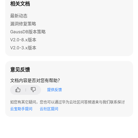
相关文档
过
程
最新动态
漏洞修复策略
自
GaussDB版本策略
治
V2.0-8.x版本
事
务
V2.0-3.x版本
系
统
意见反馈
表
文档内容是否对您有帮助？
和
系
提供反馈
统
视
如您有其它疑问，您也可以通过华为云社区问答频道来与我们联系探讨
图
云宝助手提问
云社区提问
系
统
表