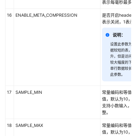
库
表示每毫秒最多压缩
系
统
16
ENABLE_META_COMPRESSION
是否开启heade
概
表示关闭，1表示
述
说明：
数
设置此参数为1
据
据较短的表，压
库
升，但是访问压
安
较大幅度的下降
全
单行数据较长的
此参数。
数
据
17
SAMPLE_MIN
常量编码和等值编
库
值，默认为10，取值
使
支持小数输入，小
用
整。
入
门
18
SAMPLE_MAX
常量编码和等值编
值，默认为10，取值