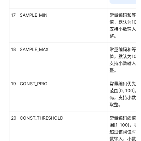
过
程
17
SAMPLE_MIN
常量编码和等值
值，默认为10，取
数
支持小数输入，
据
整。
类
型
18
SAMPLE_MAX
常量编码和等值
值，默认为10，取
数
支持小数输入，
据
整。
类
型
19
CONST_PRIO
常量编码优先级
转
范围[0, 100
换
码，支持小数输
取整。
数
组、
20
CONST_THRESHOLD
常量编码阈值，
集
围[1, 100]
合
超过该阈值时进
和
数输入，小数会