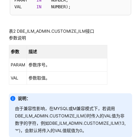
指
PARAM    
IN
    NUMBER, 

南
VAL      
IN
开
发
表2
DBE_ILM_ADMIN.CUSTOMIZE_ILM接口
指
参数说明
南
（分
参数
描述
布
式
PARAM
参数序号。
_V2.0-
8.x）
VAL
参数取值。
数
据
说明：
库
由于兼容性影响，在MYSQL或M兼容模式下，若调用
系
DBE_ILM_ADMIN.CUSTOMIZE_ILM()时传入的VAL值为非
统
概
数字的字符，例如DBE_ILM_ADMIN.CUSTOMIZE_ILM(13,
述
'*')，会默认将传入的VAL值赋值为0。