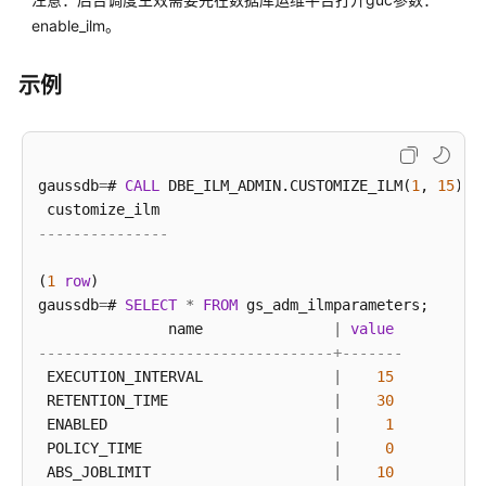
础
enable_ilm。
接
口
示例
二
次
封
gaussdb
=
# 
CALL
装
 DBE_ILM_ADMIN.CUSTOMIZE_ILM(
1
, 
15
);

接
---------------
口
（推
(
1
row
)

荐）
gaussdb
=
# 
SELECT
*
FROM
 gs_adm_ilmparameters;

               name               
|
value
DBE_APPLICATION_INFO
----------------------------------+-------
 EXECUTION_INTERVAL               
|
15
DBE_COMPRESSION
 RETENTION_TIME                   
|
30
 ENABLED                          
|
1
DBE_FILE
 POLICY_TIME                      
|
0
 ABS_JOBLIMIT                     
|
10
DBE_HEAT_MAP