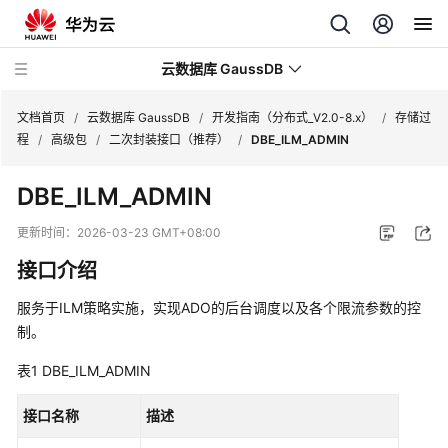
云数据库 GaussDB
文档首页
/
云数据库 GaussDB
/
开发指南（分布式_V2.0-8.x）
/
存储过
程
/
高级包
/
二次封装接口（推荐）
/
DBE_ILM_ADMIN
最
DBE_ILM_ADMIN
新
动
更新时间：
2026-03-23 GMT+08:00
态
接口介绍
服
服务于ILM策略实施，实现ADO的后台调度以及各个限流参数的控
务
制。
公
告
表1
DBE_ILM_ADMIN
产
接口名称
描述
品