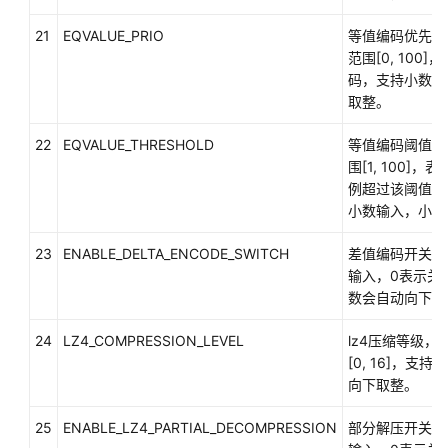
record
21
EQVALUE_PRIO
等值编码优先级
范围[0, 100
声
码，支持小数输
明
取整。
语
法
22
EQVALUE_THRESHOLD
等值编码阈值，
围[1, 100]
基
例超过该阈值时
本
小数输入，小数
语
句
23
ENABLE_DELTA_ENCODE_SWITCH
差值编码开关，
输入，0表示关
动
数会自动向下取
态
语
24
LZ4_COMPRESSION_LEVEL
lz4压缩等级，
句
[0, 16]，
向下取整。
控
制
25
ENABLE_LZ4_PARTIAL_DECOMPRESSION
部分解压开关，
语