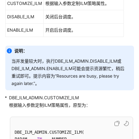
介
CUSTOMIZE_ILM
根据输入参数定制ILM策略属性。
绍
DISABLE_ILM
关闭后台调度。
计
费
ENABLE_ILM
开启后台调度。
说
明
说明：
快
当并发量较大时，执行DBE_ILM_ADMIN.DISABLE_ILM或
速
DBE_ILM_ADMIN.ENABLE_ILM可能会提示资源繁忙，稍后
入
重试即可。提示内容为“Resources are busy, please try
门
again later.”。
用
DBE_ILM_ADMIN.CUSTOMIZE_ILM
户
指
根据输入参数定制ILM策略属性，原型为：
南
开
发
DBE_ILM_ADMIN.CUSTOMIZE_ILM(
