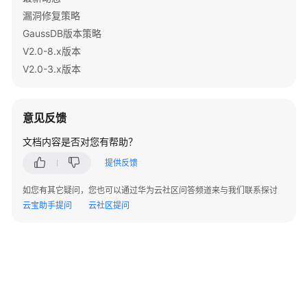
DBE_SQL
漏洞修复策略
GaussDB版本策略
DBE_TASK
V2.0-8.x版本
DBE_UTILITY
V2.0-3.x版本
DBE_XMLDOM
意见反馈
DBE_XMLPARSER
文档内容是否对您有帮助？
DBE_DESCRIBE
提供反馈
如您有其它疑问，您也可以通过华为云社区问答频道来与我们联系探讨
PRVT_ILM
云宝助手提问
云社区提问
DBE_XMLGEN
Retry
管
理