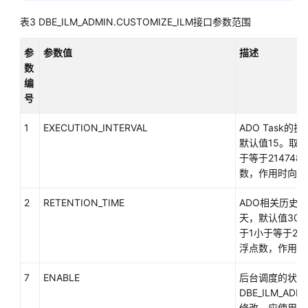
数
表3
DBE_ILM_ADMIN.CUSTOMIZE_ILM接口参数范围
据
库
参
参数值
描述
安
数
全
编
号
数
据
1
EXECUTION_INTERVAL
ADO Task
库
默认值15。取
使
于等于214748
用
数，作用时向下
入
门
2
RETENTION_TIME
ADO相关历史
天，默认值30
开
于1小于等于214
发
浮点数，作用时
设
计
7
ENABLE
后台调度的状态
建
DBE_ILM_ADMI
议
修改，应使用