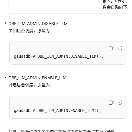
输入，0表示关
句
数会自动向下取
事
DBE_ILM_ADMIN.DISABLE_ILM
务
关闭后台调度，原型为：
语
句
其
gaussdb
=
他
语
句
DBE_ILM_ADMIN.ENABLE_ILM
游
开启后台调度，原型为：
标
高
级
gaussdb
=
包
基
注意：后台调度生效需要先在数据库运维平台打开guc参数：