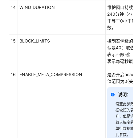
最
14
WIND_DURATION
维护窗口持续时
佳
240分钟（4
实
于等于0小于14
践
数。
用
15
BLOCK_LIMITS
控制实例级的行
户
认是40；取值范
自
表示不限制）；单
定
表示每毫秒最多压
义
函
16
ENABLE_META_COMPRESSION
是否开启head
数
值范围为0(关闭)
说明：
存
储
设置此参数为
过
据较短的表，
程
升，但是访问
较大幅度的下
单行数据较长
存
此参数。
储