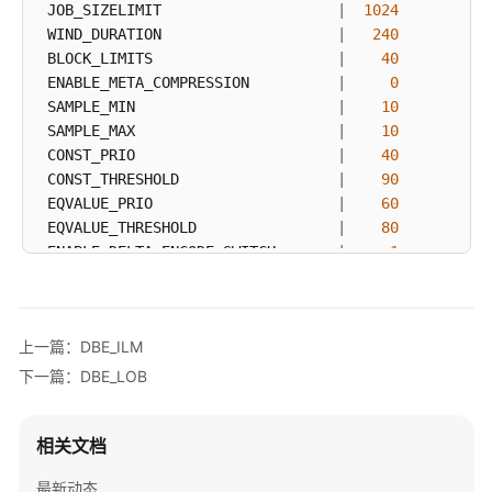
 JOB_SIZELIMIT                    
|
1024
 WIND_DURATION                    
|
240
DBE_ILM
 BLOCK_LIMITS                     
|
40
 ENABLE_META_COMPRESSION          
|
0
DBE_ILM_ADMIN
 SAMPLE_MIN                       
|
10
 SAMPLE_MAX                       
|
10
DBE_LOB
 CONST_PRIO                       
|
40
 CONST_THRESHOLD                  
|
90
DBE_MATCH
 EQVALUE_PRIO                     
|
60
 EQVALUE_THRESHOLD                
|
80
DBE_OUTPUT
 ENABLE_DELTA_ENCODE_SWITCH       
|
1
 LZ4_COMPRESSION_LEVEL            
|
0
DBE_RANDOM
 ENABLE_LZ4_PARTIAL_DECOMPRESSION 
|
1
(
18
rows
上一篇：DBE_ILM
DBE_RAW
下一篇：DBE_LOB
DBE_SCHEDULER
相关文档
DBE_SESSION
最新动态