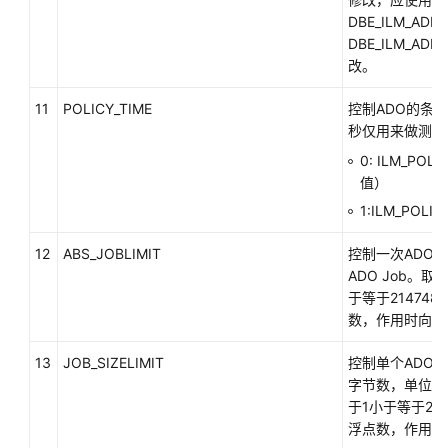
DBE_ILM_ADMI
应
DBE_ILM_ADM
用
改。
程
序
11
POLICY_TIME
控制ADO的条
开
秒仅用来做测试
发
0: ILM_POL
教
值）
程
1:ILM_POLI
SQL
12
ABS_JOBLIMIT
控制一次ADO 
调
ADO Job。
优
于等于214748
指
数，作用时向下
南
13
JOB_SIZELIMIT
控制单个ADO 
SQL
字节数，单位兆
参
于1小于等于214
考
浮点数，作用时