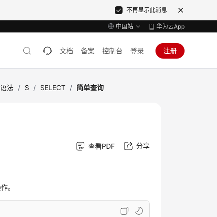
不再显示此消息
中国站
华为云App
文档
备案
控制台
登录
注册
L语法
/
S
/
SELECT
/
简单查询
分享
查看PDF
操作。