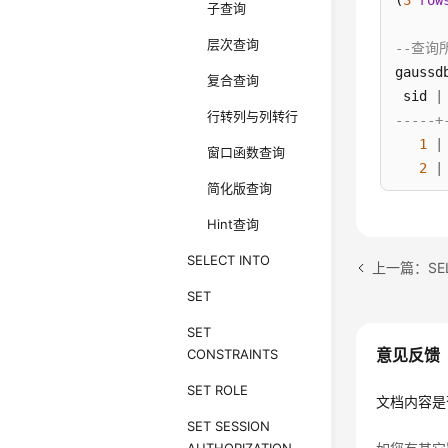
(
3
row
子查询
层次查询
--查询
gaussd
复合查询
 sid 
|
行转列与列转行
-----+
1
|
窗口函数查询
2
|
简化版查询
3
|
(
3
row
Hint查询
SELECT INTO
--给列
上一篇：SEL
gaussd
SET
 stude
SET
------
意见反馈
CONSTRAINTS
SET ROLE
文档内容是
SET SESSION
(
3
row