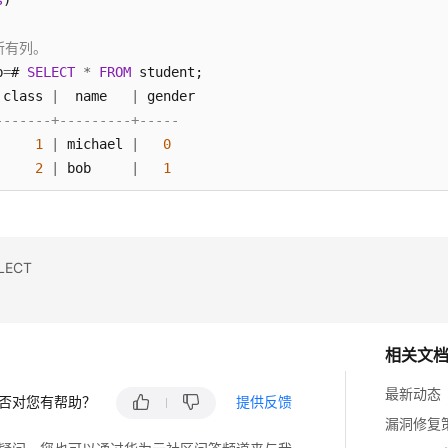
s
)

所有列。
b
=
# 
SELECT
*
FROM
 student;

 class 
|
  name   
|
-------+---------+-----
1
|
 michael 
|
0
2
|
 bob     
|
1
2
|
 gary    
|
0
s
)

取别名。
ECT
b
=
# 
SELECT
 sid student_id, name 
FROM
 student;

nt_id 
|
------+---------
相关文
1
|
 michael

2
|
 bob

最新动态
否对您有帮助？
提供反馈
3
|
 gary

漏洞修复
s
)
