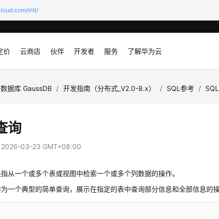
loud.com/intl/
定价
云商店
伙伴
开发者
服务
了解华为云
数据库 GaussDB
/
开发指南（分布式_V2.0-8.x）
/
SQL参考
/
SQ
查询
：
2026-03-23 GMT+08:00
是指从一个或多个表或视图中检索一个或多个列数据的操作。
作为一个典型的简单查询，展示在指定的表中查询部分信息和全部信息的