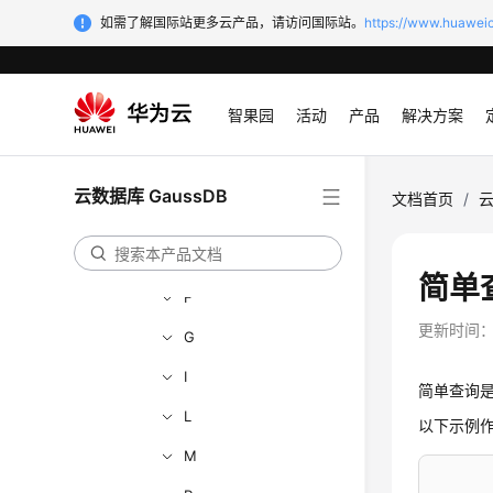
其他语法一览表
如需了解国际站更多云产品，请访问国际站。
https://www.huaweic
Online DDL及其操作
A
智果园
活动
产品
解决方案
B
C
云数据库 GaussDB
文档首页
/
云
D
E
简单
F
更新时间
G
I
简单查询
L
以下示例
M