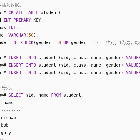
并插入数据。
b
=
# 
CREATE
TABLE
 student(

d 
INT
PRIMARY
 KEY, 

ass 
INT
, 

me  
VARCHAR
(
50
),

nder 
INT
CHECK
(gender 
=
0
OR
 gender 
=
1
) 
--性别，1为男，0
b
=
# 
INSERT
INTO
 student (sid, class, name, gender) 
VALUE
b
=
# 
INSERT
INTO
 student (sid, class, name, gender) 
VALUE
b
=
# 
INSERT
INTO
 student (sid, class, name, gender) 
VALUE
部分列。
b
=
# 
SELECT
 sid, name 
FROM
 student;

---------
 michael

 bob

 gary
