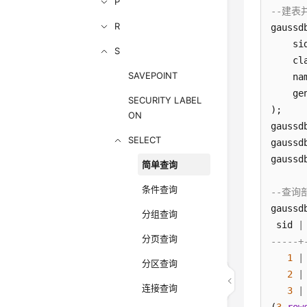
P
--建表
R
gaussd
    si
S
    cl
SAVEPOINT
    na
    ge
SECURITY LABEL
);

ON
gaussd
SELECT
gaussd
gaussd
简单查询
条件查询
--查询
gaussd
分组查询
 sid 
|
分页查询
-----+
1
|
分区查询
2
|
连接查询
3
|