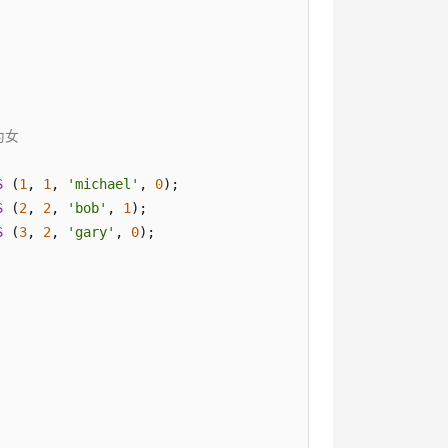
为女
S
 (
1
, 
1
, 
'michael'
, 
0
);

S
 (
2
, 
2
, 
'bob'
, 
1
);

S
 (
3
, 
2
, 
'gary'
, 
0
);
