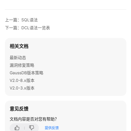
指
南
上一篇：SQL语法
开
下一篇：DCL语法一览表
发
指
南
相关文档
开
最新动态
发
漏洞修复策略
指
GaussDB版本策略
南
V2.0-8.x版本
（分
布
V2.0-3.x版本
式
_V2.0-
10.x）
意见反馈
文档内容是否对您有帮助？
开
发
提供反馈