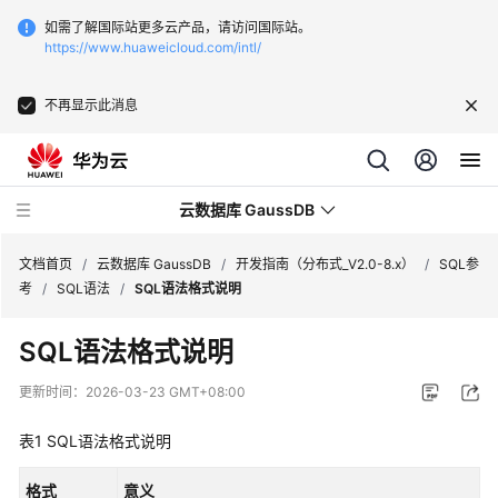
如需了解国际站更多云产品，请访问国际站。
https://www.huaweicloud.com/intl/
不再显示此消息
云数据库 GaussDB
文档首页
/
云数据库 GaussDB
/
开发指南（分布式_V2.0-8.x）
/
SQL参
考
/
SQL语法
/
SQL语法格式说明
最
SQL语法格式说明
新
动
更新时间：
2026-03-23 GMT+08:00
态
表1
SQL语法格式说明
服
务
格式
意义