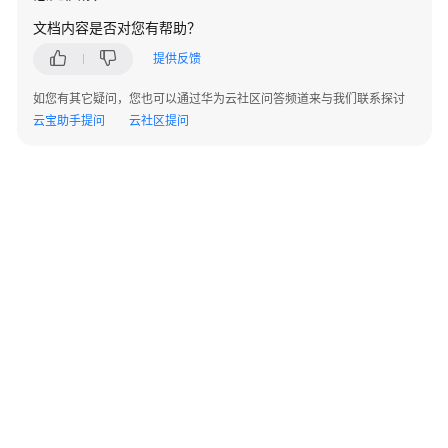
数
文档内容是否对您有帮助？
组
提供反馈
表
达
如您有其它疑问，您也可以通过华为云社区问答频道来与我们联系探讨
式
云宝助手提问
云社区提问
行
表
达
式
时
间
间
隔
表
达
式
©2026 Huaweicloud.com 版权所有
黔ICP备20004760号-14
苏B2-20130048号
A2.B1.B2-20070312
伪
增值电信业务经营许可证：B1.B2-20200593 | 代理域名注册服务机构：新网、西数