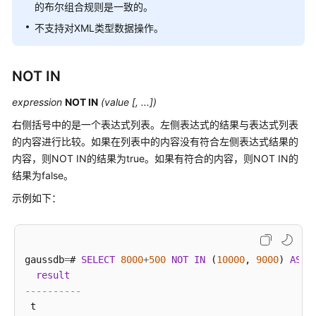
指
的布尔组合规则是一致的。
南
不支持对XML类型数据操作。
开
发
NOT IN
指
南
expression
NOT IN
(value [, ...])
右侧括号中的是一个表达式列表。左侧表达式的结果与表达式列表
开
的内容进行比较。如果在列表中的内容没有符合左侧表达式结果的
发
内容，则NOT IN的结果为true。如果有符合的内容，则NOT IN的
指
结果为false。
南
（分
示例如下：
布
式
_V2.0-
8.x）
gaussdb
=
# 
SELECT
8000
+
500
NOT
IN
 (
10000
, 
9000
) 
AS
R
result
数
----------
据
 t
