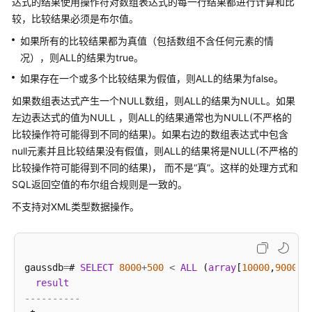
达式的结果使用操作符对数组表达式的每一行结果都进行计算和比
集
与
较，比较结果必须是布尔值。
字
如果所有的比较结果都为真值（包括数组不含任何元素的情
符
况），则ALL的结果为true。
序
如果存在一个或多个比较结果为假值，则ALL的结果为false。
常
如果数组表达式产生一个NULL数组，则ALL的结果为NULL。如果
量
左边表达式的值为NULL ，则ALL的结果通常也为NULL(不严格的
与
比较操作符可能得到不同的结果)。如果右边的数组表达式中包含
宏
null元素并且比较结果没有假值，则ALL的结果将是NULL(不严格的
比较操作符可能得到不同的结果)， 而不是“真”。这样的处理方式和
函
SQL返回空值的布尔组合规则是一致的。
数
和
不支持对XML类型数据操作。
操
作
符
gaussdb
=
# 
SELECT
8000
+
500
<
ALL
 (
array
[
10000
,
9000
])
表
result
达
----------