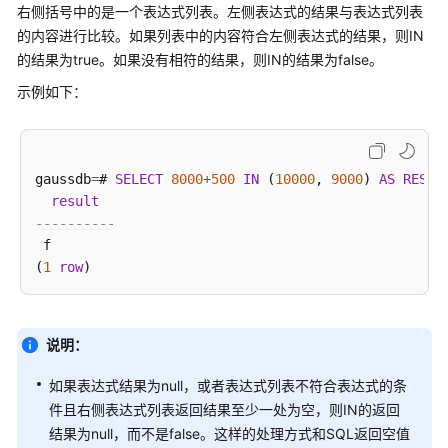
公
右侧括号中的是一个表达式列表。左侧表达式的结果与表达式列表
告
的内容进行比较。如果列表中的内容符合左侧表达式的结果，则IN
的结果为true。如果没有相符的结果，则IN的结果为false。
产
示例如下：
品
介
绍
gaussdb
=
# 
SELECT
8000
+
500
IN
 (
10000
, 
9000
) 
AS
RESUL
计
result
费
----------
说
 f

明
(
1
row
快
速
入
说明：
门
如果表达式结果为null，或者表达式列表不符合表达式的条
件且右侧表达式列表返回结果至少一处为空，则IN的返回
用
结果为null，而不是false。这样的处理方式和SQL返回空值
户