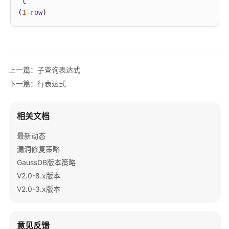
式
 t

(
1
row
简
单
表
达
式
上一篇：子查询表达式
下一篇：行表达式
条
件
相关文档
表
达
最新动态
式
漏洞修复策略
子
GaussDB版本策略
查
V2.0-8.x版本
询
V2.0-3.x版本
表
达
式
意见反馈