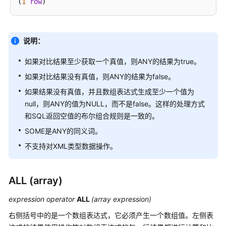
南
(
1
row
SQL
参
说明：
考
如果对比结果至少获取一个真值，则ANY的结果为true。
GaussDB
如果对比结果没有真值，则ANY的结果为false。
SQL
如果结果没有真值，并且数组表达式生成至少一个值为
null，则ANY的值为NULL，而不是false。这样的处理方式
关
键
和SQL返回空值的布尔组合规则是一致的。
字
SOME是ANY的同义词。
不支持对XML类型数据操作。
数
据
类
ALL (array)
型
expression operator
ALL
(array expression)
字
右侧括号中的是一个数组表达式，它必须产生一个数组值。左侧表
符