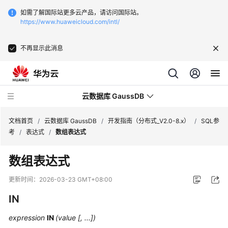
如需了解国际站更多云产品，请访问国际站。
https://www.huaweicloud.com/intl/
不再显示此消息
云数据库 GaussDB
文档首页
/
云数据库 GaussDB
/
开发指南（分布式_V2.0-8.x）
/
SQL参
考
/
表达式
/
数组表达式
最
数组表达式
新
动
更新时间：
2026-03-23 GMT+08:00
态
IN
服
expression
IN
(value [, ...])
务