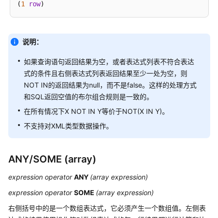
库
(
1
row
系
统
概
说明：
述
如果查询语句返回结果为空，或者表达式列表不符合表达
数
式的条件且右侧表达式列表返回结果至少一处为空，则
据
NOT IN的返回结果为null，而不是false。这样的处理方式
库
和SQL返回空值的布尔组合规则是一致的。
安
在所有情况下X NOT IN Y等价于NOT(X IN Y)。
全
不支持对XML类型数据操作。
数
据
库
ANY/SOME (array)
使
expression operator
用
ANY
(array expression)
入
expression operator
SOME
(array expression)
门
右侧括号中的是一个数组表达式，它必须产生一个数组值。左侧表