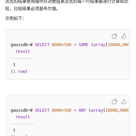
达式的结果使用操作符对数组表达式的每一行结果都进行计算和比
开
较，比较结果必须是布尔值。
发
设
示例如下：
计
建
议
gaussdb
=
# 
SELECT
8000
+
500
<
SOME
 (
array
[
10000
,
9000
]
应
result
用
----------
程
 t

序
(
1
row
开
发
教
程
SQL
gaussdb
=
# 
SELECT
8000
+
500
<
ANY
 (
array
[
10000
,
9000
])
调
result
优
----------
指
 t
