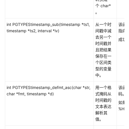
指
个 char*
南
。
开
int PGTYPEStimestamp_sub(timestamp *ts1,
从一个时
该函
发
timestamp *ts2, interval *iv)
间戳中减
指向
指
去另一个
南
成功
时间戳并
（分
且把结果
布
保存在一
式
个区间类
_V2.0-
型的变量
8.x）
中。
数
int PGTYPEStimestamp_defmt_asc(char *str,
用一个格
该函
据
char *fmt, timestamp *d)
式掩码从
码。
库
时间戳的
如果格
系
文本表达
%H:
统
解析其
概
值。
述