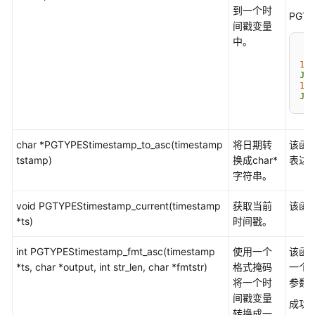
介
到一个时
绍
PGT
间戳变量
中。
计
费
199
Jan
说
199
明
J24
快
速
char *PGTYPEStimestamp_to_asc(timestamp
将日期转
该函
入
tstamp)
换成char*
表达式
门
字符串。
void PGTYPEStimestamp_current(timestamp
用
获取当前
该函
*ts)
户
时间戳。
指
int PGTYPEStimestamp_fmt_asc(timestamp
使用一个
该函
南
*ts, char *output, int str_len, char *fmtstr)
格式掩码
一个为
将一个时
参数
开
间戳变量
发
成功
转换成一