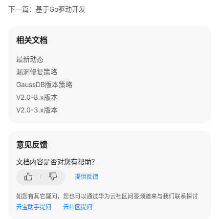
下一篇：基于Go驱动开发
应
用
相关文档
程
序
最新动态
开
漏洞修复策略
发
GaussDB版本策略
教
程
V2.0-8.x版本
V2.0-3.x版本
GaussDB
应
用
意见反馈
程
序
文档内容是否对您有帮助？
开
提供反馈
发
教
如您有其它疑问，您也可以通过华为云社区问答频道来与我们联系探讨
程
云宝助手提问
云社区提问
概