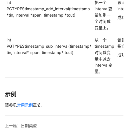
int
把一个
该函数
数
PGTYPEStimestamp_add_interval(timestamp
interval变
int
据
*tin, interval *span, timestamp *tout)
量加到一
成功
库
个时间戳
安
变量上。
全
int
从一个
该函数
数
PGTYPEStimestamp_sub_interval(timestamp*
timestamp
指向
据
tin, interval* span, timestamp* tout)
时间戳变
成功
库
量中减去
使
interval变
用
量。
入
门
示例
开
发
请参见
常用示例
章节。
设
计
建
上一篇：日期类型
议