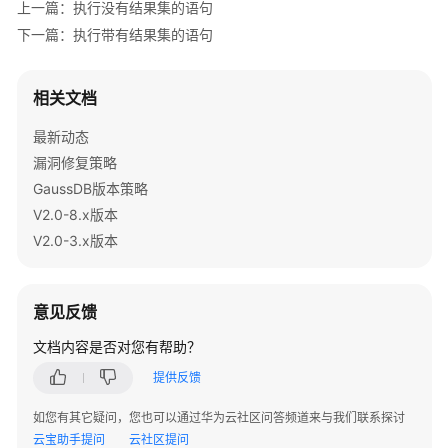
上一篇：执行没有结果集的语句
指
南
下一篇：执行带有结果集的语句
开
相关文档
发
指
最新动态
南
漏洞修复策略
GaussDB版本策略
开
发
V2.0-8.x版本
指
V2.0-3.x版本
南
（分
布
意见反馈
式
_V2.0-
文档内容是否对您有帮助？
10.x）
提供反馈
开
如您有其它疑问，您也可以通过华为云社区问答频道来与我们联系探讨
发
云宝助手提问
云社区提问