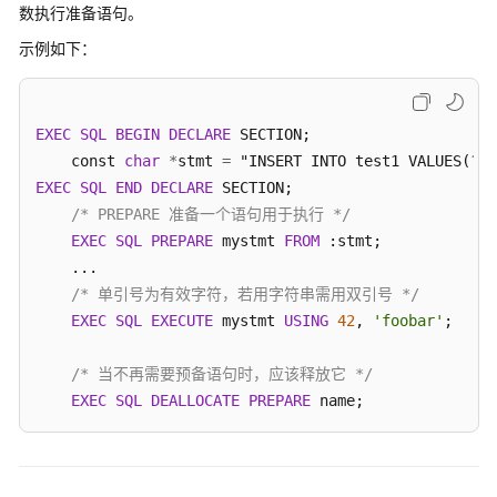
公
数执行准备语句。
告
示例如下：
产
品
介
EXEC
SQL
BEGIN
DECLARE
 SECTION;

绍
    const 
char
*
stmt 
=
EXEC
SQL
END
DECLARE
 SECTION;

计
/* PREPARE 准备一个语句用于执行 */
费
EXEC
SQL
PREPARE
 mystmt 
FROM
 :stmt;

说
    ...

明
/* 单引号为有效字符，若用字符串需用双引号 */
EXEC
SQL
EXECUTE
 mystmt 
USING
42
, 
'foobar'
;

快
速
/* 当不再需要预备语句时，应该释放它 */
入
EXEC
SQL
DEALLOCATE
PREPARE
 name;
门
用
户