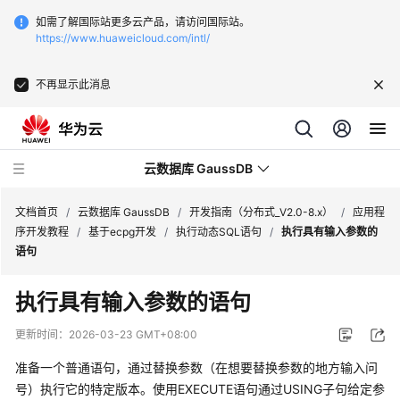
如需了解国际站更多云产品，请访问国际站。
https://www.huaweicloud.com/intl/
不再显示此消息
云数据库 GaussDB
文档首页
/
云数据库 GaussDB
/
开发指南（分布式_V2.0-8.x）
/
应用程
序开发教程
/
基于ecpg开发
/
执行动态SQL语句
/
执行具有输入参数的
语句
最
新
执行具有输入参数的语句
动
态
更新时间：
2026-03-23 GMT+08:00
准备一个普通语句，通过替换参数（在想要替换参数的地方输入问
服
务
号）执行它的特定版本。使用EXECUTE语句通过USING子句给定参