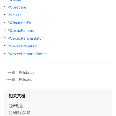
公
PQprepare
告
PQclear
产
PQfnumberEx
品
PQexecParams
介
绍
PQexecParamsBatch
PQexecPrepared
计
PQexecPreparedBatch
费
说
明
上一篇：PQstatus
快
下一篇：PQexec
速
入
门
相关文档
最新动态
用
漏洞修复策略
户