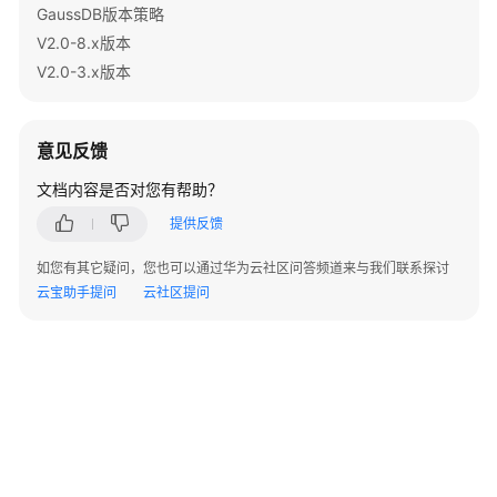
指
GaussDB版本策略
南
V2.0-8.x版本
V2.0-3.x版本
开
发
指
意见反馈
南
文档内容是否对您有帮助？
开
提供反馈
发
指
如您有其它疑问，您也可以通过华为云社区问答频道来与我们联系探讨
南
云宝助手提问
云社区提问
（分
布
式
_V2.0-
10.x）
开
发