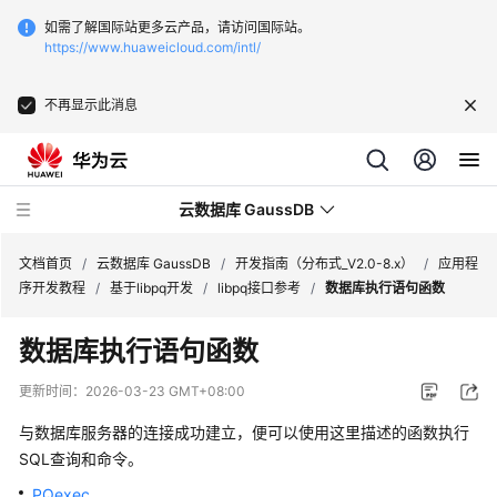
如需了解国际站更多云产品，请访问国际站。
https://www.huaweicloud.com/intl/
不再显示此消息
云数据库 GaussDB
文档首页
/
云数据库 GaussDB
/
开发指南（分布式_V2.0-8.x）
/
应用程
序开发教程
/
基于libpq开发
/
libpq接口参考
/
数据库执行语句函数
最
数据库执行语句函数
新
动
更新时间：
2026-03-23 GMT+08:00
态
与数据库服务器的连接成功建立，便可以使用这里描述的函数执行
服
SQL查询和命令。
务
PQexec