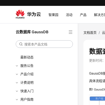
智果园
活动
产品
解决方
云数据库 GaussDB
文档首页
/
云
数据
最新动态
更新时间
服务公告
GaussDB
产品介绍
具体流程
计费说明
图1
GaussD
快速入门
用户指南