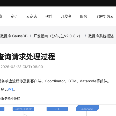
案
定价
云商店
伙伴
开发者
服务
了解华为云
数据库 GaussDB
/
开发指南（分布式_V2.0-8.x）
/
数据库系统概述
查询请求处理过程
：
2026-03-23 GMT+08:00
服务响应流程涉及到客户端、Coordinator、GTM、datanode等组件。
请参见
图1
。
B
服务响应流程