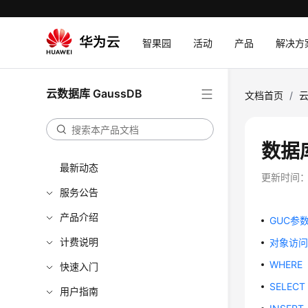
智果园
活动
产品
解决方
云数据库 GaussDB
文档首页
/
云
数据
最新动态
更新时间
服务公告
产品介绍
GUC参
计费说明
对象访
WHERE
快速入门
SELECT
用户指南