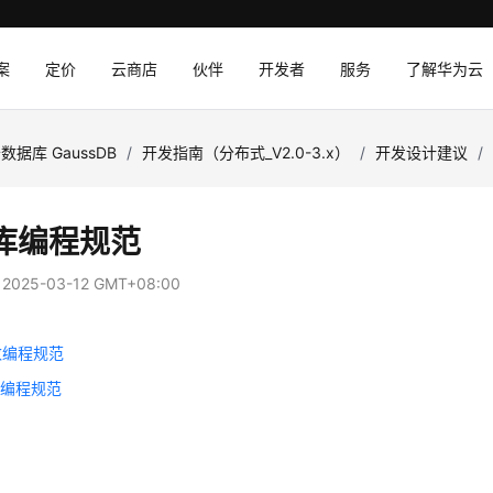
案
定价
云商店
伙伴
开发者
服务
了解华为云
数据库 GaussDB
/
开发指南（分布式_V2.0-3.x）
/
开发设计建议
/
库编程规范
：
2025-03-12 GMT+08:00
数编程规范
问编程规范