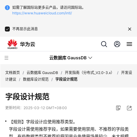
如需了解国际站更多云产品，请访问国际站。
https://www.huaweicloud.com/intl/
不再显示此消息
云数据库 GaussDB
文档首页
/
云数据库 GaussDB
/
开发指南（分布式_V2.0-3.x）
/
开发设
计建议
/
数据库设计规范
/
字段设计规范
最
字段设计规范
新
动
更新时间：
2025-03-12 GMT+08:00
态
【规则】字段设计应使用推荐类型。
服
字段设计需使用推荐字段，如果需要使用禁用、不推荐的字段类
务
型。有些数据类型不推荐的原因是业务使用场景较少，未大规模