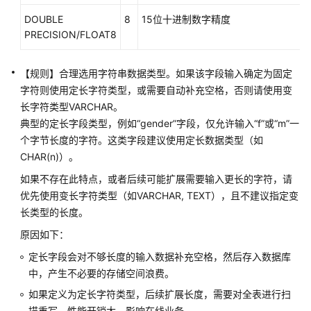
开
发
DOUBLE
8
15位十进制数字精度
设
PRECISION/FLOAT8
计
建
【规则】合理选用字符串数据类型。如果该字段输入确定为固定
议
字符则使用定长字符类型，或需要自动补充空格，否则请使用变
长字符类型VARCHAR。
概
典型的定长字段类型，例如“gender”字段，仅允许输入“f”或“m”一
述
个字节长度的字符。这类字段建议使用定长数据类型（如
CHAR(n)）。
数
据
如果不存在此特点，或者后续可能扩展需要输入更长的字符，请
库
优先使用变长字符类型（如VARCHAR, TEXT），且不建议指定变
设
长类型的长度。
计
规
原因如下：
范
定长字段会对不够长度的输入数据补充空格，然后存入数据库
中，产生不必要的存储空间浪费。
基
如果定义为定长字符类型，后续扩展长度，需要对全表进行扫
本
描重写，性能开销大，影响在线业务。
规