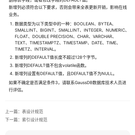
表
新增列必须符合以下要求，否则会带来全表更新开销，影响在线
设
业务。
计
数据类型为以下类型中的一种：BOOLEAN、BYTEA、
规
SMALLINT、BIGINT、SMALLINT、INTEGER、NUMERIC、
范
FLOAT、DOUBLE PRECISION、CHAR、VARCHAR、
TEXT、TIMESTAMPTZ、TIMESTAMP、DATE、TIME、
字
TIMETZ、INTERVAL。
段
新增列的DEFAULT值长度不超过128个字节。
设
新增列DEFAULT值不包含volatile函数。
计
规
新增列设置有DEFAULT值，且DEFAULT值不为NULL。
范
如果不确定是否满足条件3，请联系GaussDB数据库技术人员进
行评估。
索
引
设
上一篇：表设计规范
计
规
下一篇：索引设计规范
范