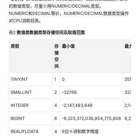
库
的数值类型，尽量少用NUMERIC/DECIMAL类型。
系
NUMERIC和DECIMAL等价，NUMERIC/DECIMAL数据类型操作
统
对CPU消耗较高。
概
述
表2
数值类数据类型存储空间及取值范围
数
类型
存
最小值
最大
据
储
库
空
安
间
全
TINYINT
1
0
255
数
据
SMALLINT
2
-32768
3276
库
使
INTEGER
4
-2,147,483,648
2,147
用
入
BIGINT
8
-9,223,372,036,854,775,808
9,223
门
REAL/FLOAT4
4
6位十进制数字精度