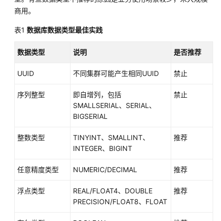
公
商用。
告
表1
数据库数据类型最佳实践
产
品
数据类型
说明
是否推荐
介
绍
UUID
不同集群可能产生相同UUID
禁止
计
序列整型
即自增列，包括
禁止
费
SMALLSERIAL、SERIAL、
说
BIGSERIAL
明
整数类型
TINYINT、SMALLINT、
推荐
快
INTEGER、BIGINT
速
任意精度类型
NUMERIC/DECIMAL
推荐
入
门
浮点类型
REAL/FLOAT4、DOUBLE
推荐
PRECISION/FLOAT8、FLOAT
用
户