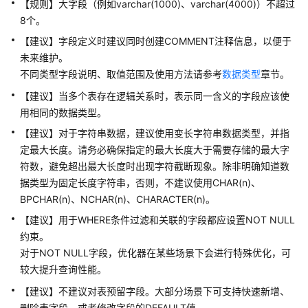
【规则】
大字段（例如varchar(1000)、varchar(4000)）不超过
设
8个。
计
【建议】字段定义时建议同时创建COMMENT注释信息，以便于
规
未来维护。
范
不同类型字段说明、取值范围及使用方法请参考
数据类型
章节。
权
【建议】当多个表存在逻辑关系时，表示同一含义的字段应该使
限
用相同的数据类型。
设
【建议】对于字符串数据，建议使用变长字符串数据类型，并指
计
定最大长度。请务必确保指定的最大长度大于需要存储的最大字
规
符数，避免超出最大长度时出现字符截断现象。除非明确知道数
范
据类型为固定长度字符串，否则，不建议使用CHAR(n)、
字
BPCHAR(n)、NCHAR(n)、CHARACTER(n)。
符
【建议】用于WHERE条件过滤和关联的字段都应设置NOT NULL
集
约束。
设
对于NOT NULL字段，优化器在某些场景下会进行特殊优化，可
计
较大提升查询性能。
规
范
【建议】不建议对表预留字段。大部分场景下可支持快速新增、
删除表字段，或者修改字段的DEFAULT值。