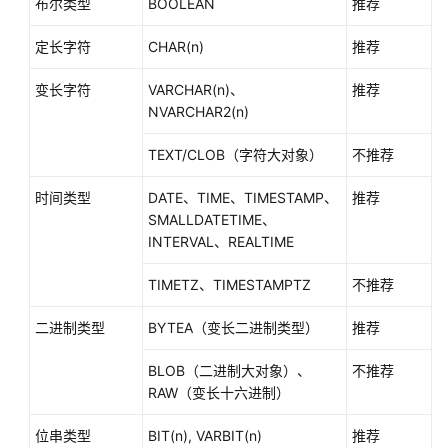
布尔类型
BOOLEAN
推荐
指
南
定长字符
CHAR(n)
推荐
开
变长字符
VARCHAR(n)、
推荐
发
NVARCHAR2(n)
指
南
TEXT/CLOB（字符大对象）
不推荐
开
时间类型
DATE、TIME、TIMESTAMP、
推荐
发
SMALLDATETIME、
指
INTERVAL、REALTIME
南
（分
TIMETZ、TIMESTAMPTZ
不推荐
布
式
二进制类型
BYTEA（变长二进制类型）
推荐
_V2.0-
8.x）
BLOB（二进制大对象）、
不推荐
RAW（变长十六进制）
开
发
位串类型
BIT(n), VARBIT(n)
推荐