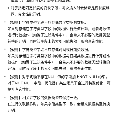
范
对于指定固定长度的变长字段，每次插入时会检查是否长度越
界，带来性能开销。
部
【规则】字符类型字段不应存储数字类型的数据。
署
如果对存储在字符类型字段中的数据进行数值计算，或者与数值
规
进行比较操作（如置于过滤条件中），会带来不必要的数据类型
范
转换的开销，同时该字段上的索引可能失效，影响查询性能。
数
【规则】字符类型字段不应存储时间或日期类数据。
据
如果对存储在字符类型字段中的数据与日期类数据进行计算或比
库
较操作（如置于过滤条件中），会带来不必要的数据类型转换的
对
开销，同时该字段上的索引可能失效，影响查询性能。
象
命
【规则】对于明确不存在NULL值的字段加上NOT NULL约束。
名
对于NOT NULL字段，优化器在某些场景下会进行特殊优化，可
规
提升查询性能。
范
【规则】相关联字段的数据类型应保持一致。
在进行关联操作时，如果字段类型不一致，会带来数据类型转换
Database
开销。
和
Schema