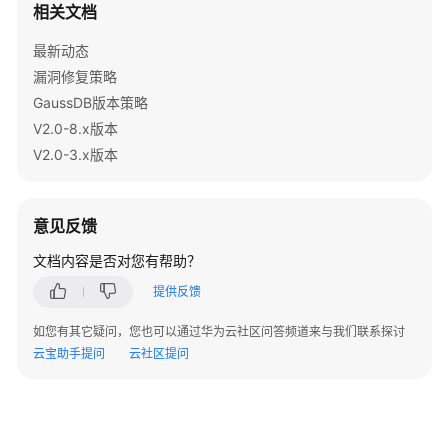
相关文档
函
数/
最新动态
存
漏洞修复策略
储
GaussDB版本策略
过
程
V2.0-8.x版本
设
V2.0-3.x版本
计
规
范
意见反馈
约
文档内容是否对您有帮助？
束
提供反馈
设
计
如您有其它疑问，您也可以通过华为云社区问答频道来与我们联系探讨
云宝助手提问
云社区提问
视
图
和
关