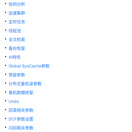
指
协同分析
南
加速集群
（集
定时任务
中
式
线程池
_V2.0-
全文检索
10.x）
备份恢复
开
AI特性
发
Global SysCache参数
指
南
预留参数
（分
分布式备机读参数
布
备机数据修复
式
_V2.0-
Undo
8.x）
回滚相关参数
DCF参数设置
开
发
闪回相关参数