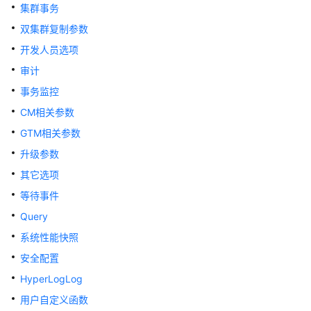
指
集群事务
南
双集群复制参数
开发人员选项
开
发
审计
指
事务监控
南
CM相关参数
开
GTM相关参数
发
升级参数
指
其它选项
南
（分
等待事件
布
Query
式
系统性能快照
_V2.0-
10.x）
安全配置
HyperLogLog
开
用户自定义函数
发