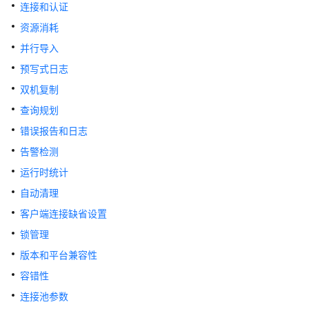
公
连接和认证
告
资源消耗
并行导入
产
品
预写式日志
介
双机复制
绍
查询规划
计
错误报告和日志
费
告警检测
说
运行时统计
明
自动清理
快
客户端连接缺省设置
速
锁管理
入
门
版本和平台兼容性
容错性
用
连接池参数
户