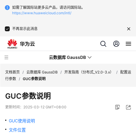
如需了解国际站更多云产品，请访问国际站。
https://www.huaweicloud.com/intl/
不再显示此消息
云数据库 GaussDB
文档首页
/
云数据库 GaussDB
/
开发指南（分布式_V2.0-3.x）
/
配置运
行参数
/
GUC参数说明
最
GUC参数说明
新
动
更新时间：
2025-03-12 GMT+08:00
态
GUC使用说明
服
文件位置
务