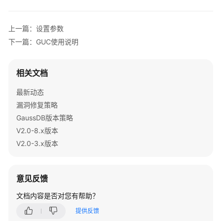
指
南
（集
上一篇：设置参数
中
下一篇：GUC使用说明
式
_V2.0-
8.x）
相关文档
开
最新动态
发
漏洞修复策略
指
GaussDB版本策略
南
V2.0-8.x版本
（分
V2.0-3.x版本
布
式
_V2.0-
3.x）
意见反馈
文档内容是否对您有帮助？
数
据
提供反馈
库