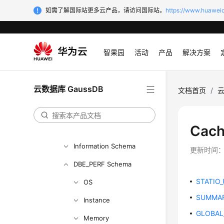
SQL调优指南
如需了解国际站更多云产品，请访问国际站。
https://www.huaweic
SQL参考
最佳实践
智果园
活动
产品
解决方案
用户自定义函数
存储过程
云数据库 GaussDB
文档首页
/
云
自治事务
系统表和系统视图
Cach
Schema
Information Schema
更新时间
DBE_PERF Schema
STATIO
OS
SUMMAR
Instance
GLOBAL
Memory