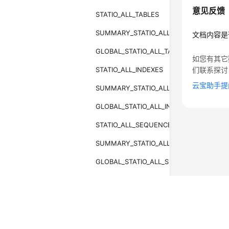
意见反馈
STATIO_ALL_TABLES
SUMMARY_STATIO_ALL_TABLES
文档内容是
GLOBAL_STATIO_ALL_TABLES
如您有其它
STATIO_ALL_INDEXES
们联系探讨
云宝助手提
SUMMARY_STATIO_ALL_INDEXES
GLOBAL_STATIO_ALL_INDEXES
STATIO_ALL_SEQUENCES
SUMMARY_STATIO_ALL_SEQUENCES
GLOBAL_STATIO_ALL_SEQUENCES
Comm
Utility
©2026 Huaweicloud.com 版权所有
黔ICP备20004760号-
Lock
增值电信业务经营许可证：B1.B2-20200593 | 代理域名