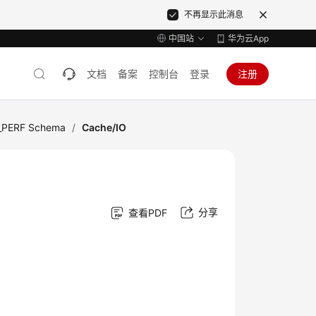
不再显示此消息
中国站
华为云App
文档
备案
控制台
登录
注册
_PERF Schema
/
Cache/IO
分享
查看PDF