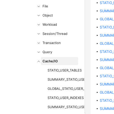
STATIO
File
SUMMAR
Object
GLOBAL
Workload
STATIO
Session/Thread
SUMMAR
Transaction
GLOBAL
STATIO
Query
SUMMAR
Cache/IO
GLOBAL
STATIO_USER_TABLES
STATIO
SUMMARY_STATIO_USER_TABLES
SUMMAR
GLOBAL_STATIO_USER_TABLES
GLOBAL
STATIO_USER_INDEXES
STATIO
SUMMARY_STATIO_USER_INDEXES
SUMMAR