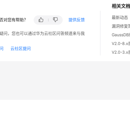
相关文
最新动态
否对您有帮助？
提供反馈
漏洞修复
疑问，您也可以通过华为云社区问答频道来与我
GaussD
V2.0-8.
问
云社区提问
V2.0-3.
14
苏B2-20130048号
A2.B1.B2-20070312
注册服务机构：新网、西数