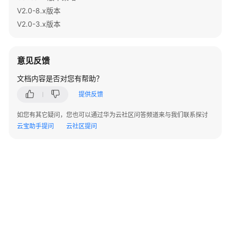
指
V2.0-8.x版本
南
V2.0-3.x版本
开
发
意见反馈
指
南
文档内容是否对您有帮助？
提供反馈
开
发
如您有其它疑问，您也可以通过华为云社区问答频道来与我们联系探讨
指
云宝助手提问
云社区提问
南
（分
布
式
_V2.0-
10.x）
开
发