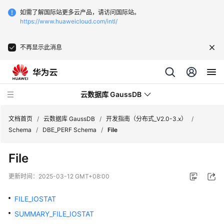
如需了解国际站更多云产品，请访问国际站。
https://www.huaweicloud.com/intl/
不再显示此消息
云数据库 GaussDB
文档首页
/
云数据库 GaussDB
/
开发指南（分布式_V2.0-3.x）
/
Schema
/
DBE_PERF Schema
/
File
最
File
新
动
更新时间：
2025-03-12 GMT+08:00
态
FILE_IOSTAT
服
SUMMARY_FILE_IOSTAT
务