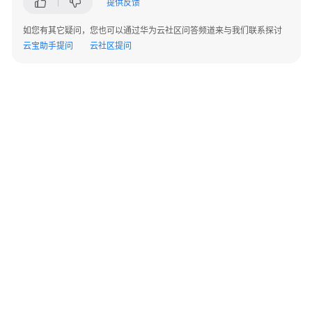
提供反馈
指
南
如您有其它疑问，您也可以通过华为云社区问答频道来与我们联系探讨
云宝助手提问
云社区提问
开
发
指
南
开
发
指
南
（分
布
式
_V2.0-
©2026 Huaweicloud.com 版权所有
黔ICP备20004760号-14
苏B2-20130048号
8.x）
A2.B1.B2-20070312
增值电信业务经营许可证：B1.B2-20200593 | 代理域名注册服务机构：新网、西数
开
电子营业执照
贵公网安备 52990002000093号
发