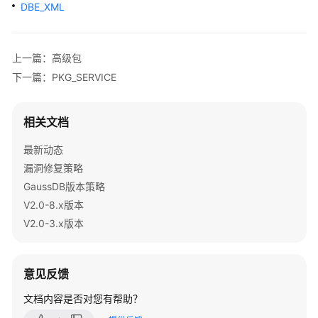
公
DBE_XML
告
产
上一篇：高级包
品
下一篇：PKG_SERVICE
介
绍
相关文档
计
最新动态
费
说
漏洞修复策略
明
GaussDB版本策略
V2.0-8.x版本
快
V2.0-3.x版本
速
入
门
意见反馈
用
文档内容是否对您有帮助？
户