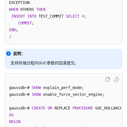
事
WHEN
 OTHERS 
THEN
务
INSERT
INTO
 TEST_COMMIT 
SELECT
4
;

语
COMMIT
句
END
其
/
他
语
说明：
句
支持存储过程内GUC参数的回滚提交。
游
标
高
gaussdb
=
# 
SHOW
 explain_perf_mode;

级
gaussdb
=
# 
SHOW
 enable_force_vector_engine;

包
gaussdb
=
# 
CREATE
OR
 REPLACE 
PROCEDURE
Retry
AS
管
BEGIN
理