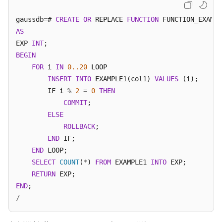
18
南
20
gaussdb
=
# 
CREATE
OR
 REPLACE 
FUNCTION
 FUNCTION_EXAMPL
（集
3
AS
中
3
EXP 
式
INT
3
_V2.0-
BEGIN
3
10.x）
FOR
 i 
IN
0.
.20
 LOOP

2
INSERT
INTO
 EXAMPLE1(col1) 
VALUES
 (i);

6
调
        IF i 
%
2
=
0
THEN
8
优
COMMIT
;

指
12
ELSE
南
1
ROLLBACK
;

1
END
 IF;

参
1
END
 LOOP;

考
(
18
rows
)

SELECT
COUNT
(
*
) 
FROM
 EXAMPLE1 
INTO
 EXP;

RETURN
最
gaussdb
=
# 
COMMIT
;
END
佳
/
实
践