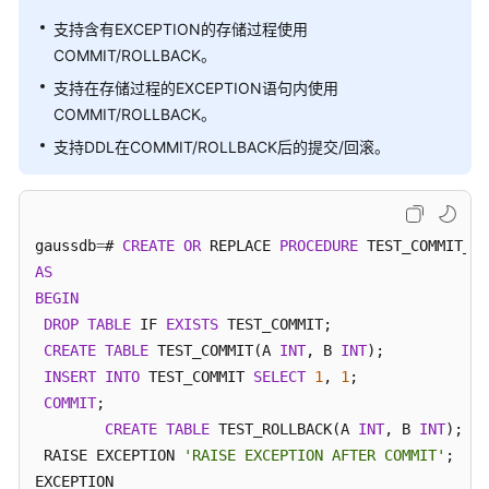
支持含有EXCEPTION的存储过程使用
SQL
COMMIT/ROLLBACK。
参
支持在存储过程的EXCEPTION语句内使用
考
COMMIT/ROLLBACK。
最
支持DDL在COMMIT/ROLLBACK后的提交/回滚。
佳
实
践
gaussdb
=
# 
CREATE
OR
 REPLACE 
PROCEDURE
用
AS
户
BEGIN
自
DROP
TABLE
 IF 
EXISTS
 TEST_COMMIT; 

定
CREATE
TABLE
 TEST_COMMIT(A 
INT
, B 
INT
);

义
INSERT
INTO
 TEST_COMMIT 
SELECT
1
, 
1
;

函
COMMIT
;

数
CREATE
TABLE
 TEST_ROLLBACK(A 
INT
, B 
INT
);

 RAISE EXCEPTION 
'RAISE EXCEPTION AFTER COMMIT'
;

存
EXCEPTION

储