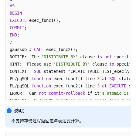
AS
BEGIN
EXECUTE
COMMIT
END
/
gaussdb
=
# 
CALL
 exec_func2();

NOTICE:  The 
'DISTRIBUTE BY'
 clause 
is
not
 specified
HINT:  Please use 
'DISTRIBUTE BY'
 clause 
to
 specify 
CONTEXT:  
SQL
 statement "CREATE TABLE TEST_exec(A IN
PL
/
pgSQL 
function
 exec_func1() line 
3
at
SQL
 stateme
PL
/
pgSQL 
function
 exec_func2() line 
3
at
EXECUTE
 sta
ERROR:  Can 
not
commit
/
rollback
 if it
's atomic is tr
CONTEXT:  PL/pgSQL function exec_func1() line 4 at C
PL/pgSQL function exec_func2() line 3 at EXECUTE sta
说明：
不支持存储过程返回值与表达式计算。