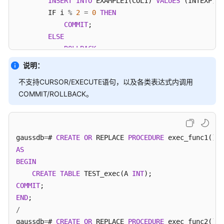
INSERT
INTO
 EXAMPLE1(COL1) 
VALUES
 (INTEXP);

        IF i 
%
2
=
0
THEN
COMMIT
;

ELSE
ROLLBACK
;

END
 IF;

说明：
CLOSE
 CURSOR1;

不支持CURSOR/EXECUTE语句，以及各类表达式内调用
END
COMMIT/ROLLBACK。
END
/
gaussdb
=
# 
CALL
 TRANSACTION_EXAMPLE6();

ERROR:  Can 
not
commit
/
rollback
 if it
's atomic is tr
gaussdb
=
# 
CREATE
OR
 REPLACE 
PROCEDURE
CONTEXT:  PL/pgSQL function transaction_example5(int
AS
referenced column: transaction_example5

BEGIN
PL/pgSQL function transaction_example6() line 8 at F
CREATE
TABLE
 TEST_exec(A 
INT
COMMIT
END
/
gaussdb
=
# 
CREATE
OR
 REPLACE 
PROCEDURE