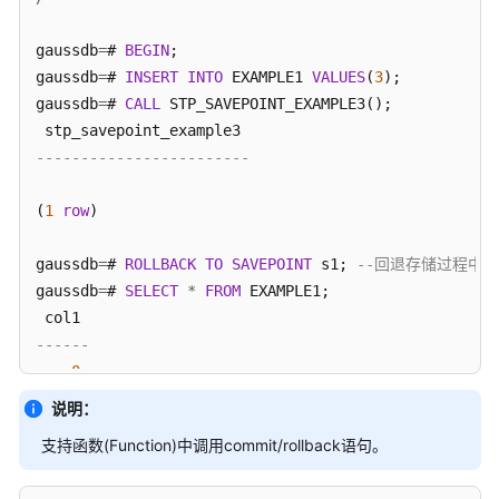
1
M-
(
16
rows
)

gaussdb
=
# 
BEGIN
;

Compatibility
gaussdb
=
# 
INSERT
INTO
 EXAMPLE1 
VALUES
(
3
);

开
gaussdb
=
# 
COMMIT
;
gaussdb
发
=
# 
CALL
 STP_SAVEPOINT_EXAMPLE3();

指
南
------------------------
（集
中
(
1
row
)

式
_V2.0-
gaussdb
=
# 
ROLLBACK
TO
SAVEPOINT
 s1; 
--回退存储过程中插
8.x）
gaussdb
=
# 
SELECT
*
FROM
 EXAMPLE1;

向
------
量
0
数
4
据
说明：
库
10
支持函数(Function)中调用commit/rollback语句。
开
14
发
16
指