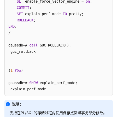
SET
 enable_force_vector_engine 
=
on
;

COMMIT
;

调
SET
 explain_perf_mode 
TO
 pretty;

试
ROLLBACK
END
自
/
治
事
gaussdb
务
=
# 
call
 GUC_ROLLBACK();

系
--------------
统
表
(
1
row
)

和
系
gaussdb
=
# 
SHOW
 explain_perf_mode;

统
视
-------------------
图
 normal

说明：
(
1
row
)

Schema
支持在PL/SQL的存储过程内使用保存点回退事务部分修改。