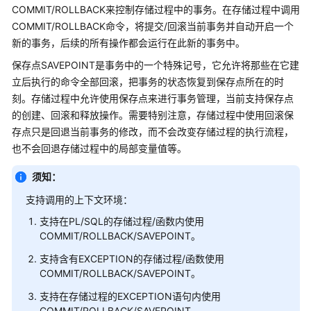
公
COMMIT/ROLLBACK来控制存储过程中的事务。在存储过程中调用
告
COMMIT/ROLLBACK命令，将提交/回滚当前事务并自动开启一个
新的事务，后续的所有操作都会运行在此新的事务中。
产
保存点SAVEPOINT是事务中的一个特殊记号，它允许将那些在它建
品
立后执行的命令全部回滚，把事务的状态恢复到保存点所在的时
介
刻。存储过程中允许使用保存点来进行事务管理，当前支持保存点
绍
的创建、回滚和释放操作。需要特别注意，存储过程中使用回滚保
计
存点只是回退当前事务的修改，而不会改变存储过程的执行流程，
费
也不会回退存储过程中的局部变量值等。
说
明
须知：
支持调用的上下文环境：
快
支持在PL/SQL的存储过程/函数内使用
速
COMMIT/ROLLBACK/SAVEPOINT。
入
门
支持含有EXCEPTION的存储过程/函数使用
COMMIT/ROLLBACK/SAVEPOINT。
用
支持在存储过程的EXCEPTION语句内使用
户
COMMIT/ROLLBACK/SAVEPOINT。