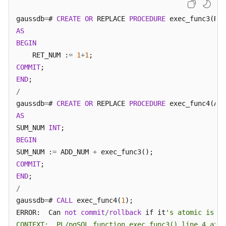
gaussdb
=
# 
CREATE
OR
 REPLACE 
PROCEDURE
 exec_func3(RET
AS
BEGIN
    RET_NUM :
=
1
+
1
COMMIT
END
/
gaussdb
=
# 
CREATE
OR
 REPLACE 
PROCEDURE
 exec_func4(ADD
AS
SUM_NUM 
INT
BEGIN
SUM_NUM :
=
 ADD_NUM 
+
COMMIT
END
/
gaussdb
=
# 
CALL
 exec_func4(
1
);

ERROR:  Can 
not
commit
/
rollback
 if it
's atomic is tr
CONTEXT:  PL/pgSQL function exec_func3() line 4 at C