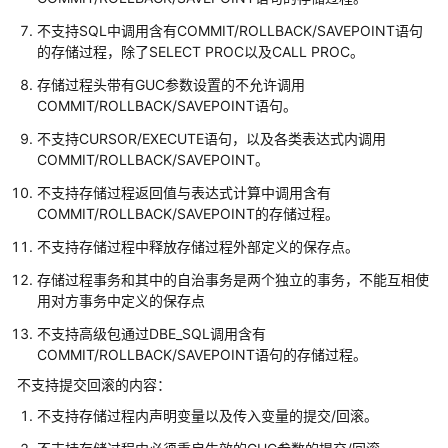
指
南
不支持SQL中调用含有COMMIT/ROLLBACK/SAVEPOINT语句
（集
的存储过程，除了SELECT PROC以及CALL PROC。
中
存储过程头带有GUC参数设置的不允许调用
式
COMMIT/ROLLBACK/SAVEPOINT语句。
_V2.0-
8.x）
不支持CURSOR/EXECUTE语句，以及各类表达式内调用
COMMIT/ROLLBACK/SAVEPOINT。
开
不支持存储过程返回值与表达式计算中调用含有
发
COMMIT/ROLLBACK/SAVEPOINT的存储过程。
指
不支持存储过程中释放存储过程外部定义的保存点。
南
（分
存储过程事务和其中的自治事务是两个独立的事务，不能互相使
布
用对方事务中定义的保存点
式
不支持高级包通过DBE_SQL调用含有
_V2.0-
COMMIT/ROLLBACK/SAVEPOINT语句的存储过程。
3.x）
不支持提交回滚的内容：
数
不支持存储过程内声明变量以及传入变量的提交/回滚。
据
库