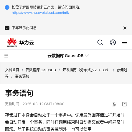
如需了解国际站更多云产品，请访问国际站。
https://www.huaweicloud.com/intl/
不再显示此消息
云数据库 GaussDB
文档首页
/
云数据库 GaussDB
/
开发指南（分布式_V2.0-3.x）
/
存储过
程
/
事务语句
最
事务语句
新
动
更新时间：
2025-03-12 GMT+08:00
态
存储过程本身会自动处于一个事务中。调用最外围存储过程开始时
服
会自动开启一个事务，同时在调用结束时自动提交或者中间异常时
务
回滚。除了系统自动的事务控制外，也可以使用