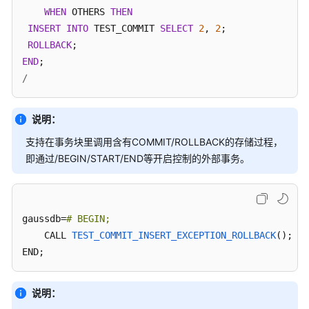
过
WHEN
 OTHERS 
THEN
程
INSERT
INTO
 TEST_COMMIT 
SELECT
2
, 
2
;

ROLLBACK
存
END
储
/
过
程
说明：
数
支持在事务块里调用含有COMMIT/ROLLBACK的存储过程，
据
即通过/BEGIN/START/END等开启控制的外部事务。
类
型
数
gaussdb=
# BEGIN;
据
CALL 
TEST_COMMIT_INSERT_EXCEPTION_ROLLBACK
()
;

类
END;
型
转
换
说明：