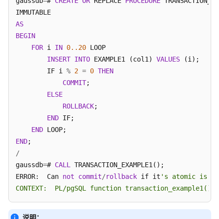
gaussdb
=
# 
CREATE
OR
 REPLACE 
PROCEDURE
 TRANSACTION_EX
考
AS
工
BEGIN
具
FOR
 i 
IN
0.
.20
 LOOP

参
INSERT
INTO
 EXAMPLE1 (col1) 
VALUES
 (i);

考
        IF i 
%
2
=
0
THEN
COMMIT
;

文
ELSE
档
ROLLBACK
;

下
END
 IF;

载
END
END
通
/
用
gaussdb
=
# 
CALL
 TRANSACTION_EXAMPLE1();

参
ERROR:  Can 
not
commit
/
rollback
 if it
's atomic is tr
考
CONTEXT:  PL/pgSQL function transaction_example1() l
产
品
说明：