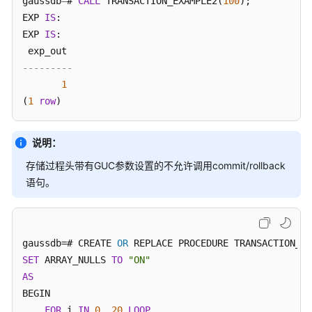
gaussdb
=
# 
CALL
 TRANSACTION_EXAMPLE2(
100
);

EXP 
IS
:

EXP 
IS
:

---------
1
(
1
row
说明：
存储过程头带有GUC参数设置的不允许调用commit/rollback
语句。
gaussdb=# CREATE 
OR
SET
 ARRAY_NULLS 
TO
"ON"
AS
BEGIN

FOR
 i 
IN
0
..
20
LOOP