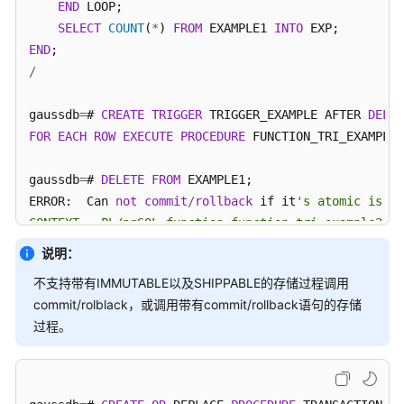
END
 LOOP;

SELECT
COUNT
(
*
) 
FROM
 EXAMPLE1 
INTO
常
END
见
/
问
题
gaussdb
=
# 
CREATE
TRIGGER
 TRIGGER_EXAMPLE AFTER 
DELET
FOR
EACH
ROW
EXECUTE
PROCEDURE
 FUNCTION_TRI_EXAMPLE2
视
频
帮
gaussdb
=
# 
DELETE
FROM
 EXAMPLE1;

助
ERROR:  Can 
not
commit
/
rollback
 if it
's atomic is tr
CONTEXT:  PL/pgSQL function function_tri_example2() 
特
说明：
性
指
不支持带有IMMUTABLE以及SHIPPABLE的存储过程调用
南
commit/rolblack，或调用带有commit/rollback语句的存储
过程。
兼
容
性
参