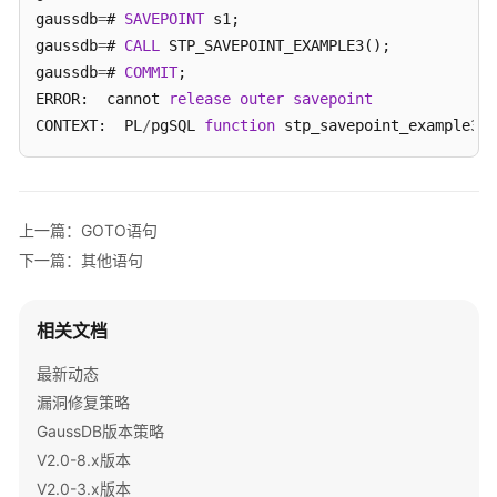
gaussdb
=
# 
SAVEPOINT
 s1;

gaussdb
=
# 
CALL
 STP_SAVEPOINT_EXAMPLE3();

gaussdb
=
# 
COMMIT
;

ERROR:  cannot 
release
outer
savepoint
CONTEXT:  PL
/
pgSQL 
function
 stp_savepoint_example3()
上一篇：GOTO语句
下一篇：其他语句
相关文档
最新动态
漏洞修复策略
GaussDB版本策略
V2.0-8.x版本
V2.0-3.x版本