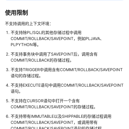
指
南
使用限制
（集
中
不支持调用的上下文环境：
式
不支持除PL/SQL的其他存储过程中调用
_V2.0-
COMMIT/ROLLBACK/SAVEPOINT，例如PLJAVA、
10.x）
PLPYTHON等。
开
不支持事务块中调用了SAVEPOINT后，调用含有
发
COMMIT/ROLLBACK的存储过程。
指
不支持TRIGGER中调用含有COMMIT/ROLLBACK/SAVEPOINT
南
语句的存储过程。
（分
不支持EXECUTE语句中调用COMMIT/ROLLBACK/SAVEPOINT
布
语句。
式
_V2.0-
不支持在CURSOR语句中打开一个含有
8.x）
COMMIT/ROLLBACK/SAVEPOINT的存储过程。
不支持带有IMMUTABLE以及SHIPPABLE的存储过程调用
开
COMMIT/ROLLBACK/SAVEPOINT，或调用带有
发
COMMIT/ROLLBACK/SAVEPOINT语句的存储过程。