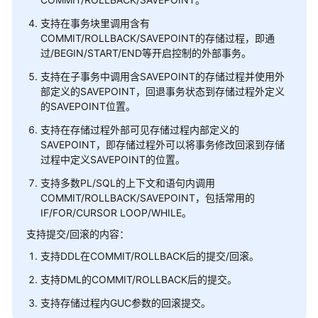
指
南
支持在事务块里调用含有
COMMIT/ROLLBACK/SAVEPOINT的存储过程，即通
过/BEGIN/START/END等开启控制的外部事务。
开
发
支持在子事务中调用含SAVEPOINT的存储过程并使用外
指
部定义的SAVEPOINT，回退事务状态到存储过程外定义
南
的SAVEPOINT位置。
支持在存储过程外部可见存储过程内部定义的
开
SAVEPOINT，即存储过程外可以将事务修改回滚到存储
发
过程中定义SAVEPOINT的位置。
指
南
支持多数PL/SQL的上下文和语句内调用
（分
COMMIT/ROLLBACK/SAVEPOINT，包括常用的
布
IF/FOR/CURSOR LOOP/WHILE。
式
支持提交/回滚的内容：
_V2.0-
支持DDL在COMMIT/ROLLBACK后的提交/回滚。
10.x）
支持DML的COMMIT/ROLLBACK后的提交。
开
支持存储过程内GUC参数的回滚提交。
发