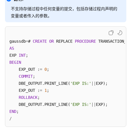
术
不支持存储过程中任何变量的提交，包括存储过程内声明的
语
变量或者传入的参数。
责
任
共
gaussdb
=
# 
CREATE
OR
 REPLACE 
PROCEDURE
 TRANSACTION_EX
担
AS
EXP 
INT
云
BEGIN
服
    EXP_OUT :
务
=
0
;

等
COMMIT
;

级
    DBE_OUTPUT.PRINT_LINE(
'EXP IS:'
||
EXP);

协
    EXP_OUT :
=
1
;

议
ROLLBACK
;

（SLA）
    DBE_OUTPUT.PRINT_LINE(
'EXP IS:'
||
END
白
/
皮
书