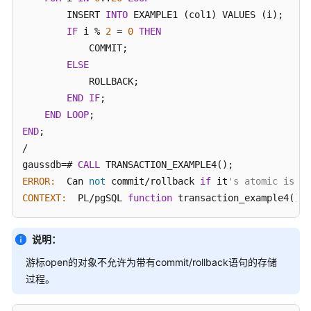
        INSERT 
INTO
 EXAMPLE1 (col1) VALUES (i);

IF
 i % 
2
 = 
0
THEN
            COMMIT;

ELSE
            ROLLBACK;

END
IF
;

END
LOOP
END
;

/

gaussdb=# 
CALL
ERROR:
  Can 
not
 commit/rollback 
if
 it
's atomic is t
CONTEXT:
  PL/pgSQL 
function
 transaction_example4() l
说明：
游标open的对象不允许为带有commit/rollback语句的存储
过程。