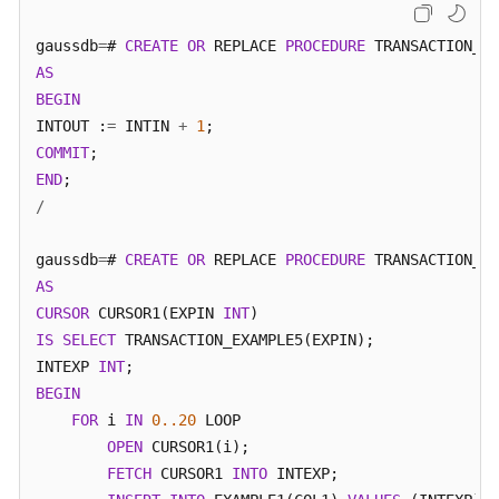
gaussdb
=
# 
CREATE
OR
 REPLACE 
PROCEDURE
 TRANSACTION_EX
AS
BEGIN
INTOUT :
=
 INTIN 
+
1
COMMIT
END
/
gaussdb
=
# 
CREATE
OR
 REPLACE 
PROCEDURE
AS
CURSOR
 CURSOR1(EXPIN 
INT
IS
SELECT
 TRANSACTION_EXAMPLE5(EXPIN);

INTEXP 
INT
BEGIN
FOR
 i 
IN
0.
.20
 LOOP

OPEN
 CURSOR1(i);

FETCH
 CURSOR1 
INTO
 INTEXP;
