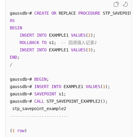
南
（分
gaussdb
=
# 
CREATE
OR
 REPLACE 
PROCEDURE
布
AS
式
BEGIN
_V2.0-
INSERT
INTO
 EXAMPLE1 
VALUES
(
2
);

2.x）
ROLLBACK
TO
 s1;  
-- 回退插入记录2
INSERT
INTO
 EXAMPLE1 
VALUES
(
3
开
END
发
/
指
南
（集
gaussdb
=
# 
BEGIN
;

中
gaussdb
=
# 
INSERT
INTO
 EXAMPLE1 
VALUES
(
1
);

式
gaussdb
=
# 
SAVEPOINT
 s1;

_V2.0-
gaussdb
=
# 
CALL
 STP_SAVEPOINT_EXAMPLE2();

2.x）
------------------------
M-
Compatibility
(
1
row
)

开