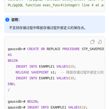
PL/pgSQL function exec_func4(integer) line 4 at assi
说明：
不支持存储过程中释放存储过程外部定义的保存点。
gaussdb
=
# 
CREATE
OR
 REPLACE 
PROCEDURE
AS
BEGIN
INSERT
INTO
 EXAMPLE1 
VALUES
(
2
);

RELEASE
SAVEPOINT
 s1;  
-- 释放存储过程外部定义的保
INSERT
INTO
 EXAMPLE1 
VALUES
(
3
END
/
gaussdb
=
# 
BEGIN
;

gaussdb
=
# 
INSERT
INTO
 EXAMPLE1 
VALUES
(
1
);
