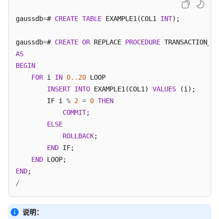
发
gaussdb
=
# 
CREATE
TABLE
 EXAMPLE1(COL1 
INT
);

设
计
建
gaussdb
=
# 
CREATE
OR
 REPLACE 
PROCEDURE
议
AS
BEGIN
应
FOR
 i 
IN
0.
.20
 LOOP

用
INSERT
INTO
 EXAMPLE1(COL1) 
VALUES
 (i);

程
        IF i 
%
2
=
0
THEN
序
COMMIT
;

开
ELSE
发
ROLLBACK
;

教
END
 IF;

程
END
END
SQL
/
调
优
指
说明：
南