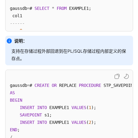
发
gaussdb
=
# 
SELECT
*
FROM
 EXAMPLE1;

指
南
------
（分
布
0
式
4
说明：
_V2.0-
10
10.x）
支持在存储过程外部回退到在PL/SQL存储过程内部定义的保
14
存点。
16
M-
18
Compatibility
20
开
3
发
gaussdb
=
# 
CREATE
OR
 REPLACE 
PROCEDURE
3
指
AS
3
南
BEGIN
2
（分
INSERT
INTO
 EXAMPLE1 
VALUES
(
1
);

布
6
SAVEPOINT
 s1;

式
8
INSERT
INTO
 EXAMPLE1 
VALUES
(
2
_V2.0-
12
END
8.x）
1
/