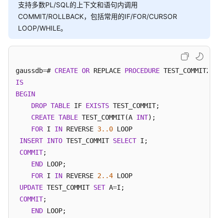
支持多数PL/SQL的上下文和语句内调用
声
COMMIT/ROLLBACK，包括常用的IF/FOR/CURSOR
明
LOOP/WHILE。
语
法
基
gaussdb
=
# 
CREATE
OR
 REPLACE 
PROCEDURE
本
IS
语
BEGIN
句
DROP
TABLE
 IF 
EXISTS
 TEST_COMMIT;

动
CREATE
TABLE
 TEST_COMMIT(A 
INT
);

态
FOR
 I 
IN
 REVERSE 
3.
.0
 LOOP

语
INSERT
INTO
 TEST_COMMIT 
SELECT
 I;

句
COMMIT
;

END
 LOOP;

控
FOR
 I 
IN
 REVERSE 
2.
.4
 LOOP

制
UPDATE
 TEST_COMMIT 
SET
 A
=
I;

语
COMMIT
;

句
END
 LOOP;
