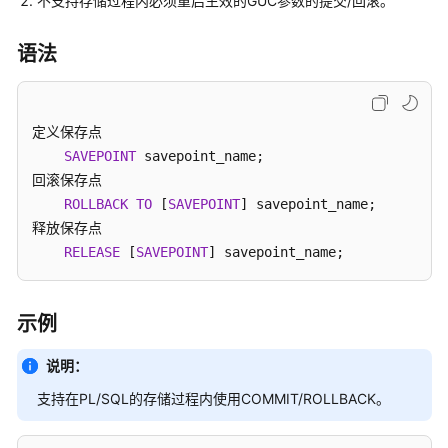
不支持存储过程内必须重启生效的GUC参数的提交/回滚。
系
统
语法
概
述
定义保存点

数
据
SAVEPOINT
 savepoint_name;

库
回滚保存点

安
ROLLBACK
TO
 [
SAVEPOINT
] savepoint_name;

全
释放保存点

RELEASE
 [
SAVEPOINT
] savepoint_name;
数
据
库
示例
使
用
说明：
入
支持在PL/SQL的存储过程内使用COMMIT/ROLLBACK。
门
开