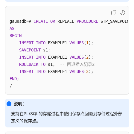
gaussdb
=
# 
SHOW
 enable_force_vector_engine;

配
置
----------------------------
运
gaussdb
=
# 
CREATE
OR
 REPLACE 
PROCEDURE
行
on
AS
参
(
1
row
)

BEGIN
数
INSERT
INTO
 EXAMPLE1 
VALUES
(
1
);

gaussdb
=
# 
SET
 enable_force_vector_engine 
=
 off;
SAVEPOINT
 s1;

开
INSERT
INTO
 EXAMPLE1 
VALUES
(
2
);

发
ROLLBACK
TO
 s1;  
-- 回退插入记录2
指
南
INSERT
INTO
 EXAMPLE1 
VALUES
(
3
（集
END
中
/
式
_V2.0-
说明：
3.x）
支持在PL/SQL的存储过程中使用保存点回退到存储过程外部
开
定义的保存点。
发
指