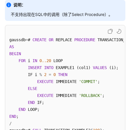
资
说明：
源
不支持出现在SQL中的调用（除了Select Procedure）。
支
持
区
gaussdb
=
# 
CREATE
OR
 REPLACE 
PROCEDURE
域
AS
BEGIN
系
FOR
 i 
IN
0.
.20
 LOOP

统
INSERT
INTO
 EXAMPLE1 (col1) 
VALUES
 (i);

权
        IF i 
限
%
2
=
0
THEN
EXECUTE
 IMMEDIATE 
'COMMIT'
;

ELSE
EXECUTE
 IMMEDIATE 
'ROLLBACK'
;

END
 IF;

END
END
/