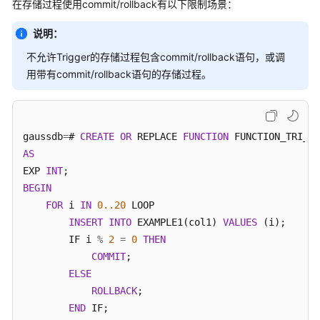
在存储过程使用commit/rollback有以下限制场景：
性
能
说明：
白
不允许Trigger的存储过程包含commit/rollback语句，或调
皮
用带有commit/rollback语句的存储过程。
书
API
参
gaussdb
=
# 
CREATE
OR
 REPLACE 
FUNCTION
 FUNCTION_TRI_EX
考
AS
EXP 
INT
SDK
BEGIN
参
FOR
 i 
IN
0.
.20
 LOOP

考
INSERT
INTO
 EXAMPLE1(col1) 
VALUES
 (i);

场
        IF i 
%
2
=
0
THEN
景
COMMIT
;

代
ELSE
码
ROLLBACK
;

示
END
 IF;

例