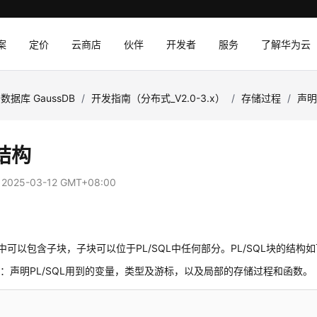
案
定价
云商店
伙伴
开发者
服务
了解华为云
数据库 GaussDB
/
开发指南（分布式_V2.0-3.x）
/
存储过程
/
声
结构
：
2025-03-12 GMT+08:00
L块中可以包含子块，子块可以位于PL/SQL中任何部分。PL/SQL块的结构
：声明PL/SQL用到的变量，类型及游标，以及局部的存储过程和函数。