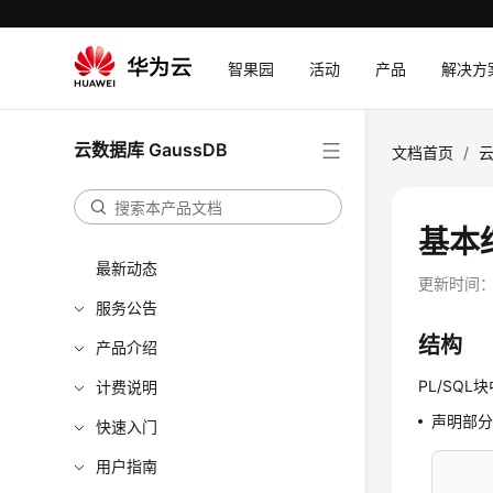
智果园
活动
产品
解决方
云数据库 GaussDB
文档首页
/
云
基本
最新动态
更新时间
服务公告
结构
产品介绍
PL/SQ
计费说明
声明部分
快速入门
用户指南