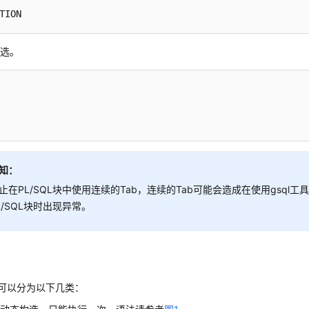
TION
必选。
知：
止在PL/SQL块中使用连续的Tab，连续的Tab可能会造成在使用gsql工具
L/SQL块时出现异常。
L块可以分为以下几类：