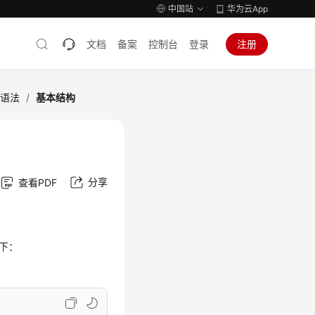
中国站
华为云App
文档
备案
控制台
登录
注册
明语法
/
基本结构
分享
查看PDF
如下：