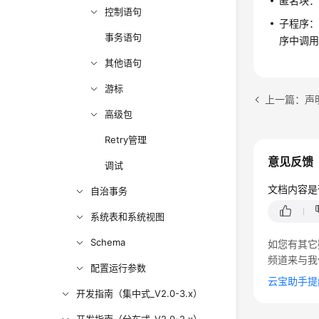
匿名块
控制语句
子程序
事务语句
序中调
其他语句
游标
上一篇：声
高级包
Retry管理
意见反馈
调试
文档内容是
自治事务
系统表和系统视图
Schema
如您有其它
频道来与我
配置运行参数
云宝助手提
开发指南（集中式_V2.0-3.x）