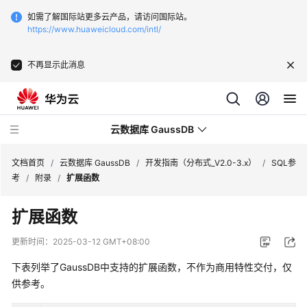
如需了解国际站更多云产品，请访问国际站。
https://www.huaweicloud.com/intl/
不再显示此消息
云数据库 GaussDB
文档首页
/
云数据库 GaussDB
/
开发指南（分布式_V2.0-3.x）
/
SQL参
考
/
附录
/
扩展函数
最
扩展函数
新
动
更新时间：
2025-03-12 GMT+08:00
态
下表列举了
GaussDB
中支持的扩展函数，不作为商用特性交付，仅
服
供参考。
务