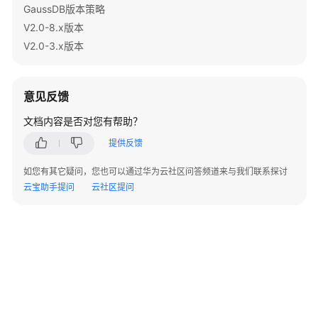
指
GaussDB版本策略
南
V2.0-8.x版本
V2.0-3.x版本
开
发
指
意见反馈
南
文档内容是否对您有帮助？
开
提供反馈
发
指
如您有其它疑问，您也可以通过华为云社区问答频道来与我们联系探讨
南
云宝助手提问
云社区提问
（分
布
式
_V2.0-
8.x）
开
发