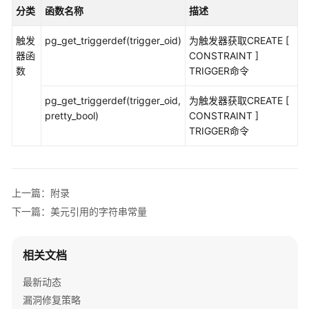
公
分类
函数名称
描述
告
触发
pg_get_triggerdef(trigger_oid)
为触发器获取CREATE [
产
器函
CONSTRAINT ]
品
数
TRIGGER命令
介
绍
pg_get_triggerdef(trigger_oid,
为触发器获取CREATE [
pretty_bool)
CONSTRAINT ]
计
TRIGGER命令
费
说
明
上一篇：附录
快
下一篇：美元引用的字符串常量
速
入
门
相关文档
最新动态
用
漏洞修复策略
户