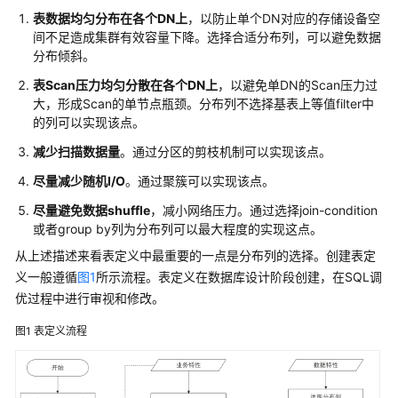
公
表数据均匀分布在各个
DN
上
，以防止单个
DN
对应的存储设备空
告
间不足造成
集群
有效容量下降。选择合适分布列，可以避免数据
分布倾斜。
产
表
Scan
压力均匀分散在各个
DN
上
，以避免单
DN
的Scan压力过
品
大，形成Scan的单节点瓶颈。分布列不选择基表上等值filter中
介
的列可以实现该点。
绍
减少扫描数据量
。通过分区的剪枝机制可以实现该点。
计
尽量减少随机
I/O
。通过聚簇可以实现该点。
费
说
尽量避免数据
shuffle
，减小网络压力。通过选择join-condition
明
或者group by列为分布列可以最大程度的实现这点。
从上述描述来看表定义中最重要的一点是分布列的选择。创建表定
快
义一般遵循
图1
所示流程。表定义在数据库设计阶段创建，在SQL调
速
优过程中进行审视和修改。
入
门
图1
表定义流程
用
户