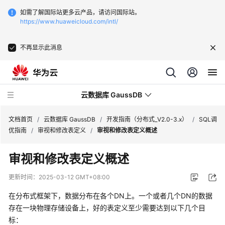
如需了解国际站更多云产品，请访问国际站。
https://www.huaweicloud.com/intl/
不再显示此消息
云数据库 GaussDB
文档首页
/
云数据库 GaussDB
/
开发指南（分布式_V2.0-3.x）
/
SQL调
优指南
/
审视和修改表定义
/
审视和修改表定义概述
最
审视和修改表定义概述
新
动
更新时间：
2025-03-12 GMT+08:00
态
在分布式框架下，数据分布在各个
DN
上。一个或者几个
DN
的数据
服
存在一块物理存储设备上，好的表定义至少需要达到以下几个目
务
标：