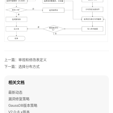
指
南
开
发
指
南
开
发
指
上一篇：审视和修改表定义
南
下一篇：选择分布方式
（分
布
式
相关文档
_V2.0-
8.x）
最新动态
漏洞修复策略
开
GaussDB版本策略
发
V2.0-8.x版本