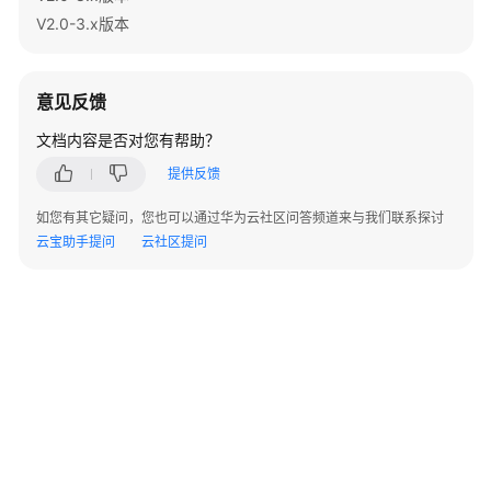
指
V2.0-3.x版本
南
（集
中
意见反馈
式
_V2.0-
文档内容是否对您有帮助？
8.x）
提供反馈
开
如您有其它疑问，您也可以通过华为云社区问答频道来与我们联系探讨
发
云宝助手提问
云社区提问
指
南
（分
布
式
_V2.0-
3.x）
数
据