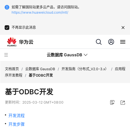
如需了解国际站更多云产品，请访问国际站。
https://www.huaweicloud.com/intl/
不再显示此消息
云数据库 GaussDB
文档首页
/
云数据库 GaussDB
/
开发指南（分布式_V2.0-3.x）
/
应用程
序开发教程
/
基于ODBC开发
最
基于ODBC开发
新
动
更新时间：
2025-03-12 GMT+08:00
态
开发流程
服
开发步骤
务