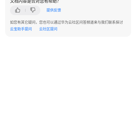
文档内容是否对您有帮助？
指
南
提供反馈
如您有其它疑问，您也可以通过华为云社区问答频道来与我们联系探讨
开
云宝助手提问
云社区提问
发
指
南
开
发
指
南
（分
布
式
_V2.0-
10.x）
©2026 Huaweicloud.com 版权所有
黔ICP备20004760号-14
苏B2-20130048号
A2.B1.B2-20070312
开
增值电信业务经营许可证：B1.B2-20200593 | 代理域名注册服务机构：新网、西数
发
电子营业执照
贵公网安备 52990002000093号