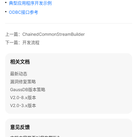
公
典型应用程序开发示例
告
ODBC接口参考
产
品
上一篇：ChainedCommonStreamBuilder
介
下一篇：开发流程
绍
计
相关文档
费
说
最新动态
明
漏洞修复策略
GaussDB版本策略
快
V2.0-8.x版本
速
V2.0-3.x版本
入
门
用
意见反馈
户