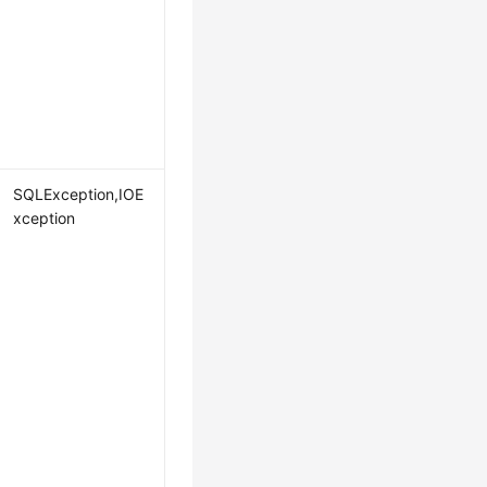
SQLException,IOE
xception