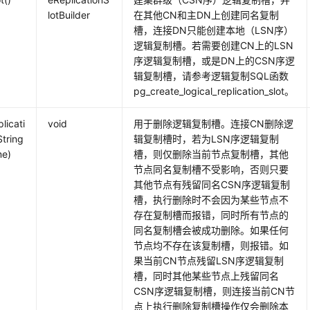
lotBuilder
在其他CN和主DN上创建同名复制
槽，连接DN只能创建本地（LSN序）
逻辑复制槽。若需要创建CN上的LSN
序逻辑复制槽，或是DN上的CSN序逻
辑复制槽，请参考逻辑复制SQL函数
pg_create_logical_replication_slot。
licati
void
用于删除逻辑复制槽。连接CN删除逻
String
辑复制槽时，若为LSN序逻辑复制
me)
槽，则仅删除当前节点复制槽，其他
节点同名复制槽不受影响，否则只要
其他节点有残留同名CSN序逻辑复制
槽，执行删除时不会因为某些节点不
存在复制槽而报错，同时所有节点的
同名复制槽会被成功删除。如果任何
节点均不存在该复制槽，则报错。如
果当前CN节点残留LSN序逻辑复制
槽，同时其他某些节点上残留同名
CSN序逻辑复制槽，则连接当前CN节
点上执行删除复制槽操作仅会删除本