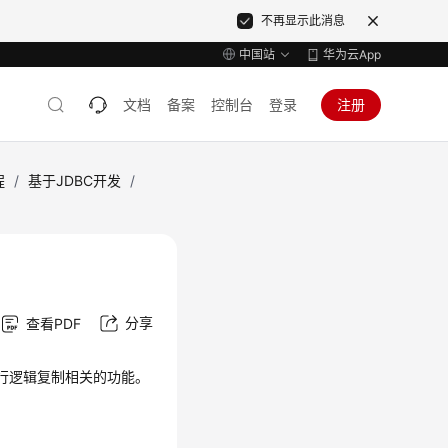
不再显示此消息
中国站
华为云App
文档
备案
控制台
登录
注册
程
/
基于JDBC开发
/
分享
查看PDF
执行逻辑复制相关的功能。