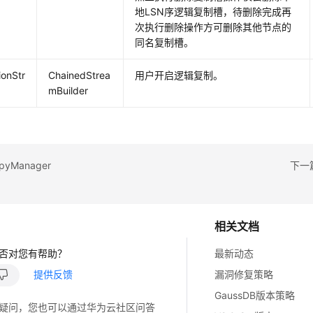
地LSN序逻辑复制槽，待删除完成再
次执行删除操作方可删除其他节点的
同名复制槽。
ionStr
ChainedStrea
用户开启逻辑复制。
mBuilder
yManager
下一篇
相关文档
否对您有帮助？
最新动态
提供反馈
漏洞修复策略
GaussDB版本策略
疑问，您也可以通过华为云社区问答