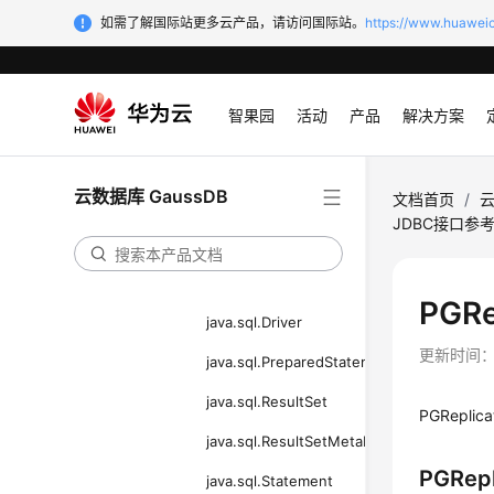
基于JDBC开发
如需了解国际站更多云产品，请访问国际站。
https://www.huaweic
开发流程
开发步骤
智果园
活动
产品
解决方案
典型应用开发示例
JDBC接口参考
云数据库 GaussDB
文档首页
/
云
java.sql.Connection
JDBC接口参
java.sql.CallableStatement
java.sql.DatabaseMetaData
PGRe
java.sql.Driver
更新时间
java.sql.PreparedStatement
java.sql.ResultSet
PGReplica
java.sql.ResultSetMetaData
PGRep
java.sql.Statement