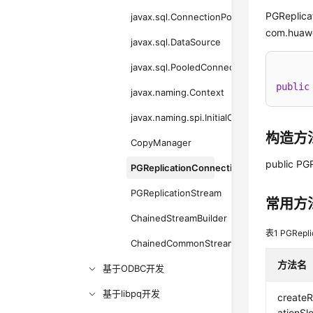
PGRepli
javax.sql.ConnectionPoolDataSource
com.huaw
javax.sql.DataSource
javax.sql.PooledConnection
public
javax.naming.Context
javax.naming.spi.InitialContextFactory
构造方
CopyManager
public PG
PGReplicationConnection
PGReplicationStream
常用方
ChainedStreamBuilder
表1
PGRepl
ChainedCommonStreamBuilder
方法名
基于ODBC开发
基于libpq开发
createR
ationSlo