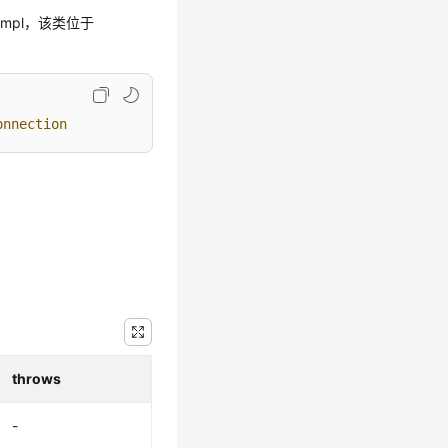
onImpl，该类位于
onnection
throws
-