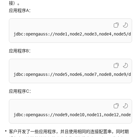
指
接）。
南
应用程序A：
（集
中
式
jdbc:opengauss://node1,node2,node3,node4,node5/dat
_V2.0-
10.x）
应用程序B：
开
发
指
jdbc:opengauss://node5,node6,node7,node8,node9/dat
南
（分
布
应用程序C：
式
_V2.0-
8.x）
jdbc:opengauss://node9,node10,node11,node12,node1/
开
客户开发了一些应用程序，并且使用相同的连接配置串，同时期
发