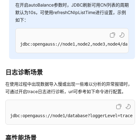
在开启autoBalance参数时，JDBC刷新可用CN列表的周期
系
默认为10s，可使用refreshCNIpListTime进行设置，示例
统
如下：
概
述
数
jdbc:opengauss://node1,node2,node3,node4/databas
据
库
安
全
日志诊断场景
数
在使用过程中出现数据导入慢或出现一些难以分析的异常报错时，
据
可通过开启trace日志进行诊断，url可参考如下命令进行配置。
库
使
用
jdbc:opengauss://node1/database?loggerLevel=trace
入
门
高性能场景
开