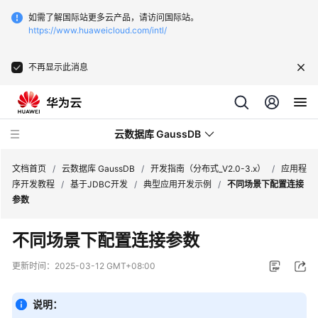
如需了解国际站更多云产品，请访问国际站。
https://www.huaweicloud.com/intl/
不再显示此消息
云数据库 GaussDB
文档首页
/
云数据库 GaussDB
/
开发指南（分布式_V2.0-3.x）
/
应用程
序开发教程
/
基于JDBC开发
/
典型应用开发示例
/
不同场景下配置连接
参数
最
新
不同场景下配置连接参数
动
态
更新时间：
2025-03-12 GMT+08:00
服
说明：
务