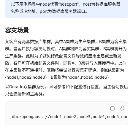
公
以下示例场景中node代表“host:port”，host为数据库服务器
告
名称或IP地址，port为数据库服务器端口。
产
品
容灾场景
介
某客户有两套数据库集群，其中A集群为生产集群，B集群为容灾集
绍
群。当客户执行容灾切换时，A集群将降为容灾集群，B集群将升为
生产集群。此时为了避免修改配置文件导致的应用重启或重新发
计
费
版，客户可在初始配置文件时，即将A、B集群写入连接串中。此时
说
在主集群不可连接时，驱动将尝试对容灾集群建连。例如A集群为
明
{node1,node2,node3}。B集群为{node4,node5,node6}。
以Dorado双集群为例，url可参考如下配置进行设置，当主备切换后
快
只会连接新的主集群。
速
入
门
jdbc:opengauss://node1,node2,node3,node4,node5,node6
用
户