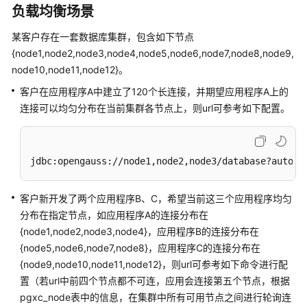
指
负载均衡场景
南
某客户存在一套数据库集群，包含如下节点
开
{node1,node2,node3,node4,node5,node6,node7,node8,node9,
发
node10,node11,node12}。
指
客户在应用程序A中建立了120个长连接，并期望应用程序A上的
南
连接可以均匀分布在当前集群各节点上，则url可参考如下配置。
开
发
指
jdbc:opengauss://node1,node2,node3/database?autoBa
南
（分
客户新开发了两个应用程序B、C，希望当前这三个应用程序均匀
布
分布在指定节点，如应用程序A的连接分布在
式
{node1,node2,node3,node4}，应用程序B的连接分布在
_V2.0-
{node5,node6,node7,node8}，应用程序C的连接分布在
10.x）
{node9,node10,node11,node12}，则url可参考如下命令进行配
置（若url中前四个节点都不可连，应用会连接第五个节点，根据
开
pgxc_node表中的信息，在集群中所有可用节点之间进行轮询连
发