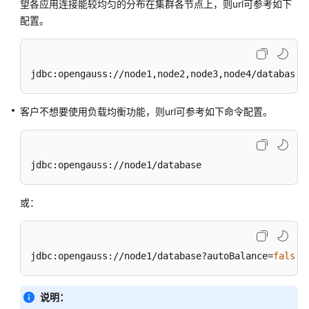
指
望各应用连接能较均匀的分布在集群各节点上，则url可参考如下
南
配置。
（集
中
式
jdbc:opengauss://node1,node2,node3,node4/database?
_V2.0-
8.x）
客户不想要使用负载均衡功能，则url可参考如下命令配置。
开
发
指
jdbc:opengauss://node1/database
南
（分
布
或：
式
_V2.0-
3.x）
jdbc:opengauss://node1/database?autoBalance=
false
数
据
说明：
库