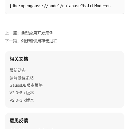
述
jdbc:opengauss://node1/database?batchMode=on
开
发
规
上一篇：典型应用开发示例
范
下一篇：创建和调用存储过程
基
于
相关文档
JDBC
开
最新动态
发
漏洞修复策略
GaussDB版本策略
开
V2.0-8.x版本
发
V2.0-3.x版本
流
程
意见反馈
开
发