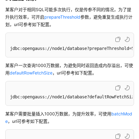
发
某客户对于相同SQL可能多次执行，仅是传参不同的情况，为了提
设
升执行效率，可开启
prepareThreshold
参数，避免重复生成执行计
计
划，url可参考如下配置。
建
议
应
jdbc:opengauss://node1/database?prepareThreshold=5
用
程
某客户一次查询1000万数据，为避免同时返回造成内存溢出，可使
序
用
defaultRowFetchSize
，url可参考如下配置。
开
发
教
程
jdbc:opengauss://node1/database?defaultRowFetchSize=
应
某客户需要批量插入1000万数据，为提升效率，可使用
batchMod
用
e
，url可参考如下配置。
程
序
概