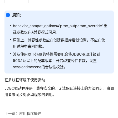
指
南
须知：
开
behavior_compat_options='proc_outparam_override' 重
发
指
载参数仅在A兼容模式可用。
南
原则上，兼容性参数应在创建数据库后就设置，不应在使
用过程中来回切换。
开
涉及使用以下场景的特性需要配合将JDBC驱动升级到
发
503.1及以上的配套版本：开启s2兼容性参数，设置
指
sessiontimezone的合法性校验。
南
（分
布
在多线程环境下使用驱动：
式
JDBC驱动程序是非线程安全的，无法保证连接上的方法同步。由调
_V2.0-
用者来同步对驱动程序的调用。
10.x）
开
上一篇：应用程序概述
发