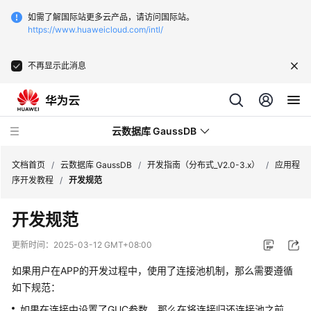
如需了解国际站更多云产品，请访问国际站。
https://www.huaweicloud.com/intl/
不再显示此消息
云数据库 GaussDB
文档首页
/
云数据库 GaussDB
/
开发指南（分布式_V2.0-3.x）
/
应用程
序开发教程
/
开发规范
最
开发规范
新
动
更新时间：
2025-03-12 GMT+08:00
态
如果用户在APP的开发过程中，使用了连接池机制，那么需要遵循
服
如下规范：
务
如果在连接中设置了GUC参数，那么在将连接归还连接池之前，