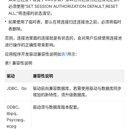
公
必须使用“SET SESSION AUTHORIZATION DEFAULT;RESET
告
ALL;”将连接的状态清空。
如果使用了临时表，那么在将连接归还连接池之前，必须将临时
产
品
表删除。
介
否则，连接池里面的连接就是有状态的，会对用户后续使用连接池
绍
进行操作的正确性带来影响。
应用程序开发驱动兼容性说明如
表1
所示：
计
费
表1
兼容性说明
说
明
驱动
兼容性说明
快
JDBC、Go
驱动前向兼容数据库，若需使用驱动与数据库同步
速
增加的新特性，须升级数据库。
入
门
ODBC、
驱动须与数据库版本配套。
libpq、
用
Psycopg、
户
ecpg