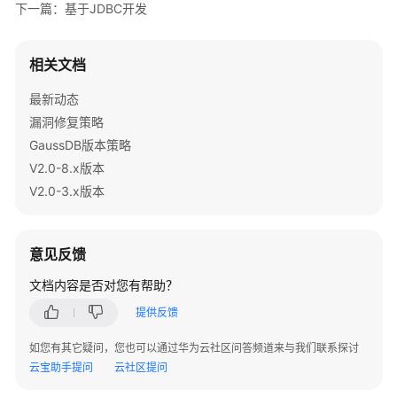
指
下一篇：基于JDBC开发
南
（集
相关文档
中
式
最新动态
_V2.0-
漏洞修复策略
10.x）
GaussDB版本策略
开
V2.0-8.x版本
发
V2.0-3.x版本
指
南
（分
意见反馈
布
式
文档内容是否对您有帮助？
_V2.0-
提供反馈
8.x）
如您有其它疑问，您也可以通过华为云社区问答频道来与我们联系探讨
开
云宝助手提问
云社区提问
发