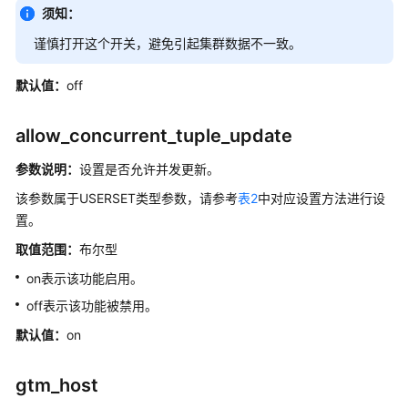
指
须知：
南
谨慎打开这个开关，避免引起
集群
数据不一致。
（集
中
默认值：
off
式
_V2.0-
10.x）
allow_concurrent_tuple_update
参数说明：
开
设置是否允许并发更新。
发
该参数属于USERSET类型参数，请参考
表2
中对应设置方法进行设
指
置。
南
取值范围：
（分
布尔型
布
on表示该功能启用。
式
off表示该功能被禁用。
_V2.0-
8.x）
默认值：
on
开
gtm_host
发