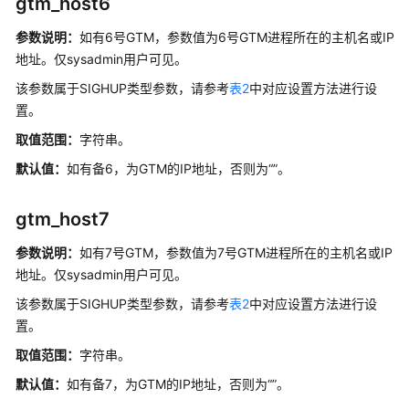
gtm_host6
参
参数说明：
如有6号GTM，参数值为6号GTM进程所在的主机名或IP
数
地址。仅sysadmin用户可见。
开
该参数属于SIGHUP类型参数，请参考
表2
中对应设置方法进行设
发
置。
人
取值范围：
字符串。
员
选
默认值：
如有备6，为GTM的IP地址，否则为“”。
项
gtm_host7
审
计
参数说明：
如有7号GTM，参数值为7号GTM进程所在的主机名或IP
地址。仅sysadmin用户可见。
事
该参数属于SIGHUP类型参数，请参考
表2
中对应设置方法进行设
务
置。
监
控
取值范围：
字符串。
默认值：
如有备7，为GTM的IP地址，否则为“”。
CM
相