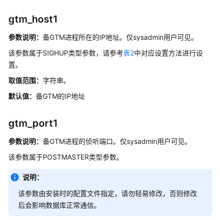
南
gtm_host1
（集
中
参数说明：
备GTM进程所在的IP地址。仅sysadmin用户可见。
式
该参数属于SIGHUP类型参数，请参考
表2
中对应设置方法进行设
_V2.0-
置。
3.x）
取值范围：
字符串。
开
默认值：
备GTM的IP地址
发
指
南
gtm_port1
（分
参数说明：
布
备GTM进程的侦听端口。仅sysadmin用户可见。
式
该参数属于POSTMASTER类型参数。
_V2.0-
2.x）
说明：
该参数由安装时的配置文件指定，请勿轻易修改，否则修改
数
后会影响数据库正常通信。
据
库