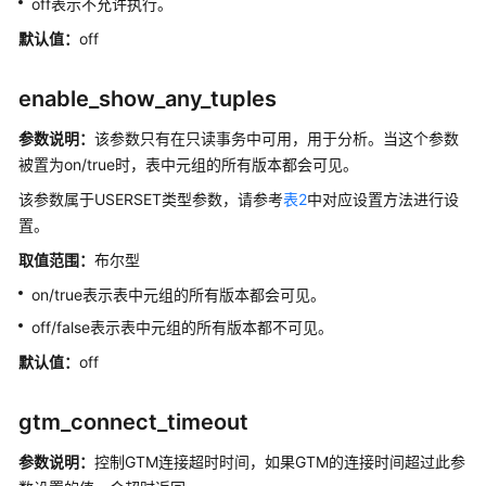
off表示不允许执行。
存
储
默认值：
off
过
程
enable_show_any_tuples
自
参数说明：
该参数只有在只读事务中可用，用于分析。当这个参数
治
被置为on/true时，表中元组的所有版本都会可见。
事
该参数属于USERSET类型参数，请参考
表2
中对应设置方法进行设
务
置。
系
取值范围：
布尔型
统
on/true表示表中元组的所有版本都会可见。
表
off/false表示表中元组的所有版本都不可见。
和
系
默认值：
off
统
视
gtm_connect_timeout
图
参数说明：
控制GTM连接超时时间，如果GTM的连接时间超过此参
Schema