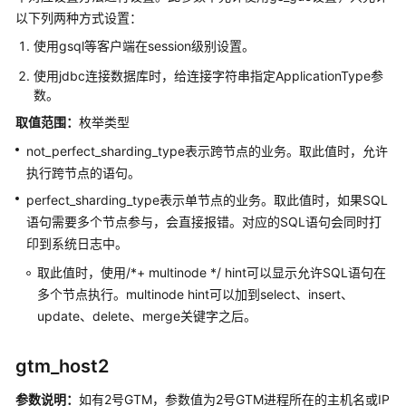
志
以下列两种方式设置：
告
使用gsql等客户端在session级别设置。
警
使用jdbc连接数据库时，给连接字符串指定ApplicationType参
检
数。
测
取值范围：
枚举类型
运
not_perfect_sharding_type表示跨节点的业务。取此值时，允许
行
执行跨节点的语句。
时
perfect_sharding_type表示单节点的业务。取此值时，如果SQL
统
语句需要多个节点参与，会直接报错。对应的SQL语句会同时打
计
印到系统日志中。
自
取此值时，使用/*+ multinode */ hint可以显示允许SQL语句在
动
多个节点执行。multinode hint可以加到select、insert、
清
update、delete、merge关键字之后。
理
gtm_host2
客
户
参数说明：
如有2号GTM，参数值为2号GTM进程所在的主机名或IP