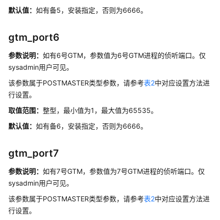
默认值：
如有备5，安装指定，否则为6666。
用
户
gtm_port6
自
定
参数说明：
如有6号GTM，参数值为6号GTM进程的侦听端口。仅
义
sysadmin用户可见。
函
该参数属于POSTMASTER类型参数，请参考
表2
中对应设置方法进
数
行设置。
定
取值范围：
整型，最小值为1，最大值为65535。
时
默认值：
如有备6，安装指定，否则为6666。
任
务
gtm_port7
线
参数说明：
如有7号GTM，参数值为7号GTM进程的侦听端口。仅
程
sysadmin用户可见。
池
该参数属于POSTMASTER类型参数，请参考
表2
中对应设置方法进
备
行设置。
份