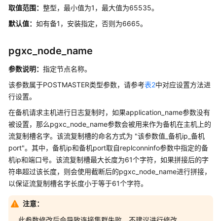
取值范围：
整型，最小值为1，最大值为65535。
系
统
默认值：
如有备1，安装指定，否则为6665。
概
述
pgxc_node_name
管
参数说明：
指定节点名称。
理
该参数属于POSTMASTER类型参数，请参考
表2
中对应设置方法进
数
行设置。
据
库
在备机请求主机进行日志复制时，如果application_name参数没有
安
被设置，那么pgxc_node_name参数会被用来作为备机在主机上的
全
流复制槽名字。该流复制槽的命名方式为 "该参数值_备机ip_备机
port"。其中，备机ip和备机port取自replconninfo参数中指定的备
数
机ip和端口号。该流复制槽最大长度为61个字符，如果拼接后的字
据
符串超过该长度，则会使用截断后的pgxc_node_name进行拼接，
库
以保证流复制槽名字长度小于等于61个字符。
使
用
注意：
入
门
此参数修改后会导致连接集群失败，不建议进行修改。