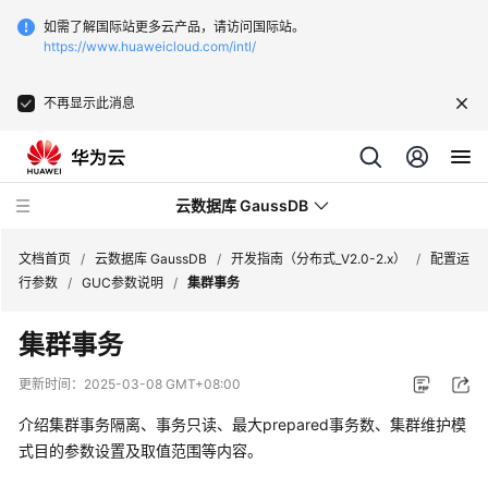
如需了解国际站更多云产品，请访问国际站。
https://www.huaweicloud.com/intl/
不再显示此消息
云数据库 GaussDB
文档首页
/
云数据库 GaussDB
/
开发指南（分布式_V2.0-2.x）
/
配置运
行参数
/
GUC参数说明
/
集群事务
最
集群事务
新
动
更新时间：
2025-03-08 GMT+08:00
态
介绍
集群
事务隔离、事务只读、最大prepared事务数、
集群
维护模
服
式目的参数设置及取值范围等内容。
务