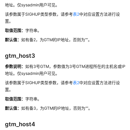
端
地址。仅sysadmin用户可见。
连
接
该参数属于SIGHUP类型参数，请参考
表2
中对应设置方法进行设
缺
置。
省
取值范围：
字符串。
设
置
默认值：
如有备2，为GTM的IP地址，否则为“”。
锁
gtm_host3
管
理
参数说明：
如有3号GTM，参数值为3号GTM进程所在的主机名或IP
地址。仅sysadmin用户可见。
版
该参数属于SIGHUP类型参数，请参考
表2
中对应设置方法进行设
本
置。
和
平
取值范围：
字符串。
台
默认值：
如有备3，为GTM的IP地址，否则为“”。
兼
容
gtm_host4
性