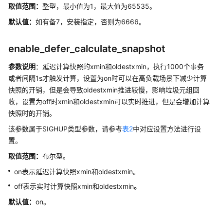
取值范围：
整型，最小值为1，最大值为65535。
恢
复
默认值：
如有备7，安装指定，否则为6666。
AI
enable_defer_calculate_snapshot
特
性
参数说明
：延迟计算快照的xmin和oldestxmin，执行1000个事务
或者间隔1s才触发计算，设置为on时可以在高负载场景下减少计算
Global
快照的开销，但是会导致oldestxmin推进较慢，影响垃圾元组回
SysCache
收，设置为off时xmin和oldestxmin可以实时推进，但是会增加计算
参
快照时的开销。
数
该参数属于SIGHUP类型参数，请参考
表2
中对应设置方法进行设
置。
预
留
取值范围：
布尔型。
参
on表示延迟计算快照xmin和oldestxmin。
数
off表示实时计算快照xmin和oldestxmin
。
开
默认值：
on。
发
指