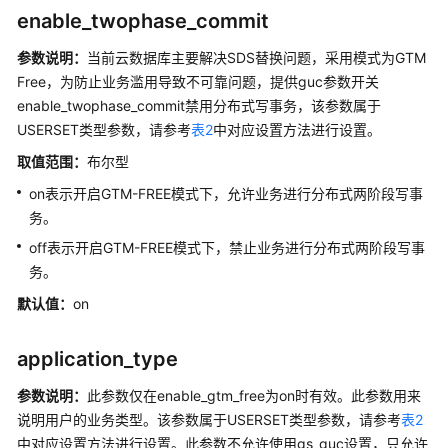
式
enable_twophase_commit
日
志
参数说明：
当前云数据库主要解决SDS替换问题，采用模式为GTM
Free，为防止业务滥用导致不可靠问题，提供guc参数开关
双
enable_twophase_commit禁用分布式写事务，该参数属于
机
USERSET类型参数，请参考
表2
中对应设置方法进行设置。
复
取值范围：
布尔型
制
on表示开启GTM-FREE模式下，允许业务进行分布式两阶段写事
查
务。
询
off表示开启GTM-FREE模式下，禁止业务进行分布式两阶段写事
规
务。
划
默认值：
on
错
误
application_type
报
告
参数说明：
此参数仅在enable_gtm_free为on时有效。此参数用来
和
说明用户的业务类型。该参数属于USERSET类型参数，请参考
表2
日
中对应设置方法进行设置。此参数不允许使用gs_guc设置，只允许