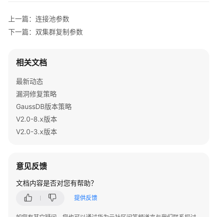
南
上一篇：连接池参数
（集
下一篇：双集群复制参数
中
式
_V2.0-
相关文档
2.x）
最新动态
M-
漏洞修复策略
Compatibility
GaussDB版本策略
开
发
V2.0-8.x版本
指
V2.0-3.x版本
南
（分
布
意见反馈
式
_V2.0-
文档内容是否对您有帮助？
10.x）
提供反馈
M-