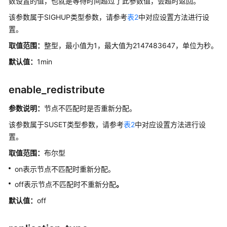
数设置的值，也就是等待时间超过了此参数值，会超时返回。
息
参
该参数属于SIGHUP类型参数，请参考
表2
中对应设置方法进行设
考
置。
取值范围：
整型，最小值为1，最大值为2147483647，单位为秒。
配
默认值：
1min
置
运
行
enable_redistribute
参
数
参数说明：
节点不匹配时是否重新分配。
该参数属于SUSET类型参数，请参考
表2
中对应设置方法进行设
查
置。
看
参
取值范围：
布尔型
数
on表示节点不匹配时重新分配。
当
off表示节点不匹配时不重新分配
。
前
取
默认值：
off
值