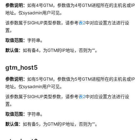
参数说明：
如有4号GTM，参数值为4号GTM进程所在的主机名或IP
容
地址。仅sysadmin用户可见。
错
性
该参数属于SIGHUP类型参数，请参考
表2
中对应设置方法进行设
置。
连
取值范围：
字符串。
接
池
默认值：
如有备4，为GTM的IP地址，否则为“”。
参
数
gtm_host5
集
参数说明：
如有5号GTM，参数值为5号GTM进程所在的主机名或IP
群
地址。仅sysadmin用户可见。
事
该参数属于SIGHUP类型参数，请参考
表2
中对应设置方法进行设
务
置。
双
取值范围：
字符串。
集
默认值：
如有备5，为GTM的IP地址，否则为“”。
群
复
制