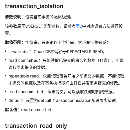
公
transaction_isolation
告
参数说明
：
设置当前事务的隔离级别。
产
该参数属于USERSET类型参数，请参考
表2
中对应设置方法进行设
品
置。
介
绍
取值范围：
字符串，只识别以下字符串，大小写空格敏感：
serializable：
GaussDB
中等价于REPEATABLE READ。
计
read committed：只能读取已提交的事务的数据（缺省），不能
费
读取到未提交的数据。
说
明
repeatable read：仅能读取事务开始之前提交的数据，不能读取
未提交的数据以及在事务执行期间由其它并发事务提交的修改。
快
read uncommitted：读未提交，可以读取任何时刻的数据。
速
入
default：设置为defualt_transaction_isolation所设隔离级别。
门
默认值：
read committed
用
transaction_read_only
户