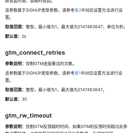
数设置的值，会超时返回。
该参数属于SIGHUP类型参数，请参考
逻
表2
中对应设置方法进行设
辑
置。
复
取值范围：
整型，最小值为1，最大值为2147483647，单位为秒。
制
默认值：
2s
GTM
模
gtm_connect_retries
式
参数说明：
控制GTM连接重试的次数。
物
该参数属于SIGHUP类型参数，请参考
表1
中对应设置方法进行设
化
置。
视
取值范围：
图
整型，最小值为1，最大值为2147483647。
默认值：
30
错
误
gtm_rw_timeout
日
志
参数说明：
控制GTM反馈超时时间，如果GTM的反馈时间超过此参
信