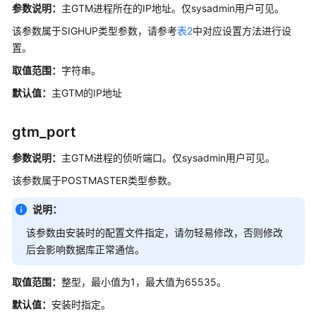
指
参数说明：
主GTM进程所在的IP地址。仅sysadmin用户可见。
南
该参数属于SIGHUP类型参数，请参考
表2
中对应设置方法进行设
（集
置。
中
式
取值范围：
字符串。
_V2.0-
默认值：
主GTM的IP地址
8.x）
开
gtm_port
发
参数说明：
主GTM进程的侦听端口。仅sysadmin用户可见。
指
南
该参数属于POSTMASTER类型参数。
（分
布
说明：
式
该参数由安装时的配置文件指定，请勿轻易修改，否则修改
_V2.0-
后会影响数据库正常通信。
3.x）
取值范围：
整型，最小值为1，最大值为65535。
开
发
默认值：
安装时指定。
指