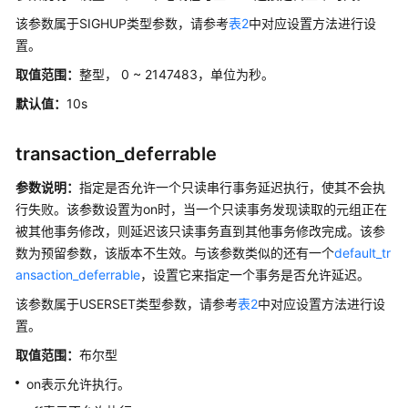
指
该参数属于SIGHUP类型参数，请参考
表2
中对应设置方法进行设
南
置。
SQL
取值范围：
整型， 0 ~ 2147483，单位为秒。
参
默认值：
10s
考
transaction_deferrable
最
佳
参数说明：
指定是否允许一个只读串行事务延迟执行，使其不会执
实
行失败。该参数设置为on时，当一个只读事务发现读取的元组正在
践
被其他事务修改，则延迟该只读事务直到其他事务修改完成。该参
数为预留参数，该版本不生效。与该参数类似的还有一个
default_tr
用
ansaction_deferrable
，设置它来指定一个事务是否允许延迟。
户
自
该参数属于USERSET类型参数，请参考
表2
中对应设置方法进行设
定
置。
义
取值范围：
布尔型
函
数
on表示允许执行。