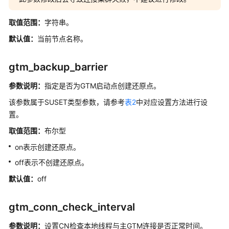
开
取值范围：
字符串。
发
默认值：
当前节点名称。
设
计
建
gtm_backup_barrier
议
参数说明：
指定是否为GTM启动点创建还原点。
应
该参数属于SUSET类型参数，请参考
表2
中对应设置方法进行设
用
置。
程
取值范围：
布尔型
序
开
on表示创建还原点。
发
off表示不创建还原点。
教
程
默认值：
off
SQL
gtm_conn_check_interval
调
优
参数说明：
设置
CN
检查本地线程与主GTM连接是否正常时间。