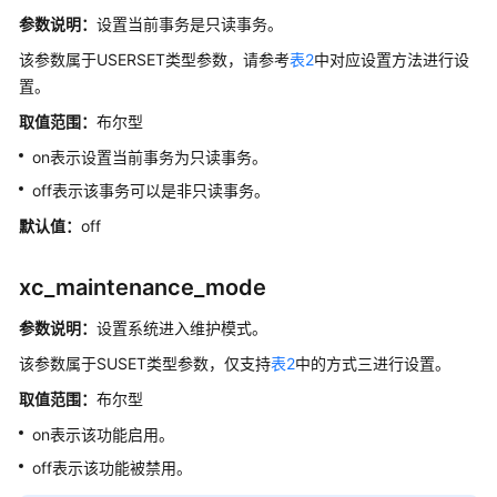
指
参数说明：
设置当前事务是只读事务。
南
该参数属于USERSET类型参数，请参考
表2
中对应设置方法进行设
开
置。
发
取值范围：
布尔型
指
on表示设置当前事务为只读事务。
南
off表示该事务可以是非只读事务。
开
默认值：
off
发
指
xc_maintenance_mode
南
（分
参数说明：
设置系统进入维护模式。
布
式
该参数属于SUSET类型参数，仅支持
表2
中的方式三进行设置。
_V2.0-
取值范围：
布尔型
10.x）
on表示该功能启用。
开
off表示该功能被禁用。
发