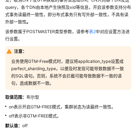
置
query，各个
DN
由本地产生快照及xid等信息，开启该参数支持分布
式事务读最终一致性，即分布式事务只有写外部一致性，不具有读
连
外部一致性
。
接
和
该参数属于POSTMASTER类型参数，请参考
表2
中对应设置方法进
认
行设置。
证
注意：
资
业务使用GTM-Free模式时，建议将application_type设置成
源
perfect_sharding_type，以便及时发现可能导致数据不一致
消
的SQL语句。否则，系统不会拦截可能导致数据不一致的语
耗
句，造成数据不一致。
并
取值范围：
布尔型
行
导
on表示开启GTM-FREE模式，
集群
状态为读最终一致性。
入
off表示非GTM-FREE模式。
预
默认值：
off
写