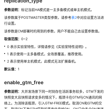
replication_type
重
设
参数说明：
标记当前HA模式是一主多备模式或单主机模式。
参
该参数属于POSTMASTER类型参数，请参考
表2
中对应设置方法进
数
行设置。
GUC
该参数是CM部署时的用到的参数，用户不能自己去设置参数值。
参
取值范围：
0~2
数
说
0 表示实验室特性，详情请参见《实验室特性说明》。
明
1 表示使用一主多备模式，全场景覆盖，推荐使用。
2 表示使用单主机模式，此模式无法扩展备机。
GUC
使
默认值：
1
用
说
enable_gtm_free
明
参数说明：
大并发场景下同一时刻存在活跃事务较多，GTM下发的
文
快照变大且快照请求变多的情况下，瓶颈卡在GTM与
CN
通讯的网
件
络上。为消除该瓶颈，引入GTM-FREE模式。取消
CN
和GTM的交
位
互，取消
CN
下发GTM获取的事务信息给
DN
。
CN
只向各个
DN
发送