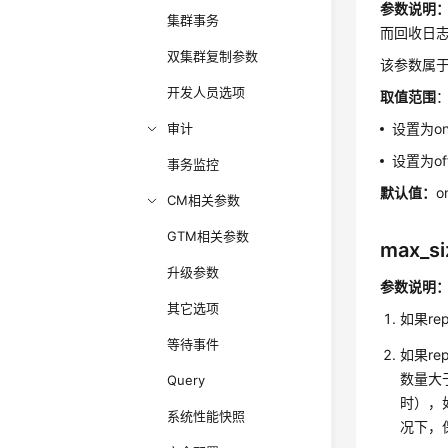
参数说明
集群事务
而回收日
双集群复制参数
该参数属于
开发人员选项
取值范围
审计
设置为o
设置为o
事务监控
默认值：
o
CM相关参数
GTM相关参数
max_si
升级参数
参数说明
其它选项
如果re
等待事件
如果r
数量大于
Query
时），
系统性能快照
况下，保