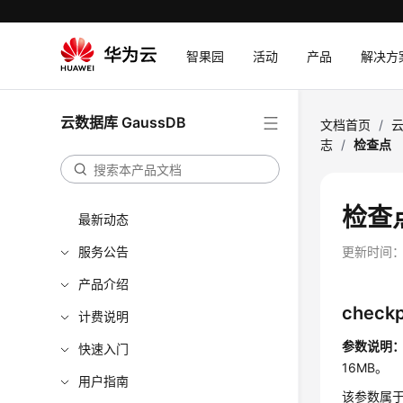
智果园
活动
产品
解决方
云数据库 GaussDB
文档首页
/
云
志
/
检查点
检查
最新动态
服务公告
更新时间
产品介绍
check
计费说明
参数说明
快速入门
16MB。
用户指南
该参数属于