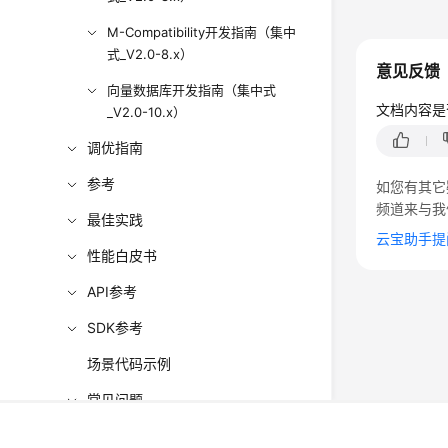
M-Compatibility开发指南（集中
式_V2.0-8.x）
意见反馈
向量数据库开发指南（集中式
文档内容是
_V2.0-10.x）
调优指南
参考
如您有其它
频道来与我
最佳实践
云宝助手提
性能白皮书
API参考
SDK参考
场景代码示例
常见问题
©2026 Huaweicloud.com 版权所有
黔ICP备20004760号-
视频帮助