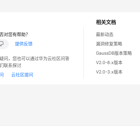
相关文档
否对您有帮助？
最新动态
提供反馈
漏洞修复策略
GaussDB版本策略
疑问，您也可以通过华为云社区问答
V2.0-8.x版本
们联系探讨
V2.0-3.x版本
问
云社区提问
14
苏B2-20130048号
A2.B1.B2-20070312