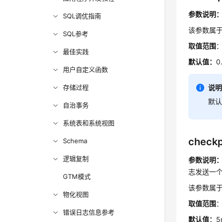
参数说明
SQL调优指南
该参数属于
SQL参考
取值范围
：
最佳实践
默认值：
0
用户自定义函数
存储过程
说
默认
自治事务
系统表和系统视图
checkp
Schema
逻辑复制
参数说明
志发送一
GTM模式
该参数属于
物化视图
取值范围
：
错误日志信息参考
默认值：
5