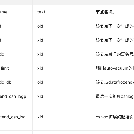
ame
text
节点名称。
d
oid
该节点下一次生成的o
d
xid
该节点下一次生成的
xid
xid
该节点最旧的事务号
limit
xid
强制autovacuum
xid_db
oid
该节点datafrozen
tend_csn_logp
xid
最后一次扩展csnlo
xtend_csn_log
xid
csnlog扩展的起始