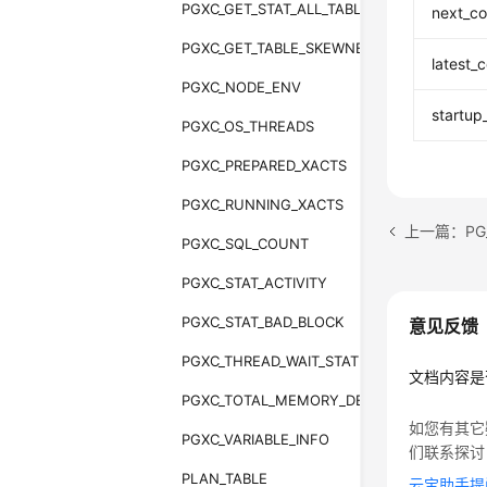
PGXC_GET_STAT_ALL_TABLES
next_c
PGXC_GET_TABLE_SKEWNESS
latest_
PGXC_NODE_ENV
startup
PGXC_OS_THREADS
PGXC_PREPARED_XACTS
PGXC_RUNNING_XACTS
上一篇：PG_
PGXC_SQL_COUNT
PGXC_STAT_ACTIVITY
PGXC_STAT_BAD_BLOCK
意见反馈
PGXC_THREAD_WAIT_STATUS
文档内容是
PGXC_TOTAL_MEMORY_DETAIL
如您有其它
PGXC_VARIABLE_INFO
们联系探讨
PLAN_TABLE
云宝助手提