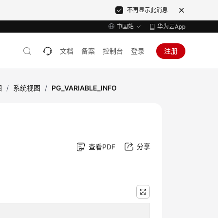
不再显示此消息
中国站
华为云App
文档
备案
控制台
登录
注册
图
/
系统视图
/
PG_VARIABLE_INFO
分享
查看PDF