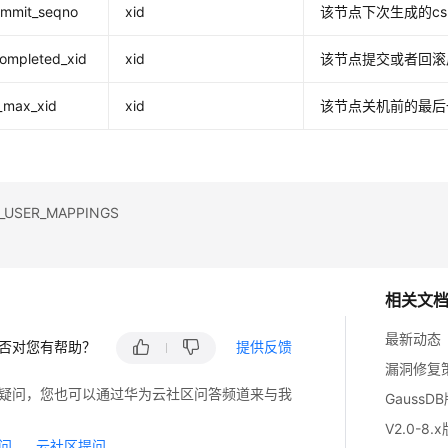
ommit_seqno
xid
该节点下次生成的cs
completed_xid
xid
该节点提交或者回滚
_max_xid
xid
该节点关机前的最后
USER_MAPPINGS
相关文
最新动态
否对您有帮助？
提供反馈
漏洞修复
疑问，您也可以通过华为云社区问答频道来与我
GaussD
V2.0-8.
问
云社区提问