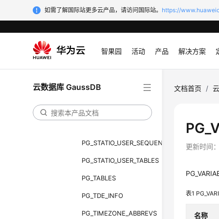
PG_STAT_XACT_USER_TABLES
如需了解国际站更多云产品，请访问国际站。
https://www.huaweic
PG_STATIO_ALL_INDEXES
PG_STATIO_ALL_SEQUENCES
智果园
活动
产品
解决方案
PG_STATIO_ALL_TABLES
PG_STATIO_SYS_INDEXES
云数据库 GaussDB
文档首页
/
云
PG_STATIO_SYS_SEQUENCES
PG_STATIO_SYS_TABLES
PG_V
PG_STATIO_USER_INDEXES
PG_STATIO_USER_SEQUENCES
更新时间
PG_STATIO_USER_TABLES
PG_VARI
PG_TABLES
表1
PG_VAR
PG_TDE_INFO
PG_TIMEZONE_ABBREVS
名称