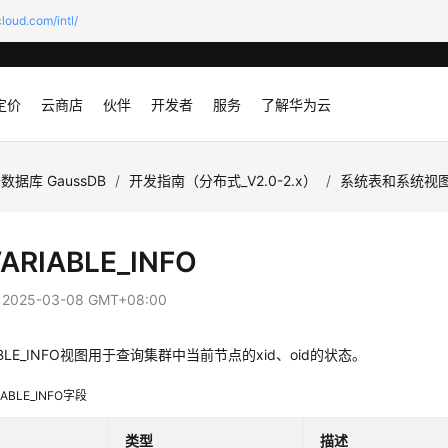
loud.com/intl/
定价
云商店
伙伴
开发者
服务
了解华为云
数据库 GaussDB
/
开发指南（分布式_V2.0-2.x）
/
系统表和系统视
ARIABLE_INFO
：
2025-03-08 GMT+08:00
ABLE_INFO视图用于查询
集群
中当前节点的xid、oid的状态。
IABLE_INFO字段
类型
描述