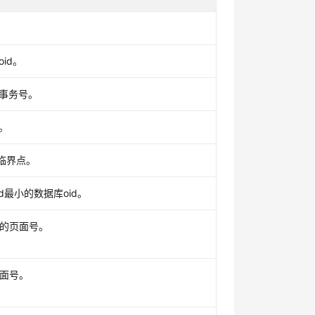
id。
事务号。
。
的临界点。
xid最小的数据库oid。
g的页面号。
页面号。