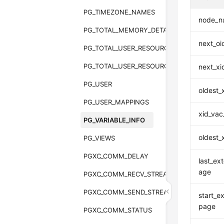
PG_TIMEZONE_NAMES
node_n
PG_TOTAL_MEMORY_DETAIL
next_oi
PG_TOTAL_USER_RESOURCE_INFO
PG_TOTAL_USER_RESOURCE_INFO_OID
next_xi
PG_USER
oldest_
PG_USER_MAPPINGS
xid_vac_
PG_VARIABLE_INFO
oldest_
PG_VIEWS
PGXC_COMM_DELAY
last_ex
age
PGXC_COMM_RECV_STREAM
PGXC_COMM_SEND_STREAM
start_e
page
PGXC_COMM_STATUS